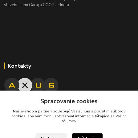
stavebninami Garaj a COOP Jednota
Kontakty
Spracovanie cookies
045/671 63 50
Náš e-shop a partneri potrebujú Váš
súhlas
s použitím súborov
cookies, aby Vám mohli zobrazovať informácie týkajúce sa Vašich
axuspneu@gmail.com
záujmov.