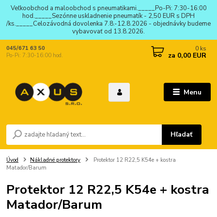
Veľkoobchod a maloobchod s pneumatikami._____Po-Pi: 7:30-16:00
hod._____Sezónne uskladnenie pneumatík - 2,50 EUR s DPH
/ks._____Celozávodná dovolenka 7.8.-12.8.2026 - objednávky budeme
vybavovať od 13.8.2026.
0
ks
045/671 63 50
za
0,00 EUR
Po-Pi: 7:30-16:00 hod.
Menu
Hľadať
Úvod
Nákladné protektory
Protektor 12 R22,5 K54e + kostra
Matador/Barum
Protektor 12 R22,5 K54e + kostra
Matador/Barum