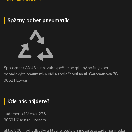
Spätný odber pneumatík
Spoločnosť AXUS, s.r.o. zabezpečuje bezplatný spätný zber
odpadových pneumatík v sídle spoločnosti na ul. Geromettova 78,
96621 Lovča.
Kde nás nájdete?
Ladomerská Vieska 278
96501 Žiar nad Hronom
Sklad 500m od odbočky z hlavnej cesty
pri motoreste Ladomer medzi