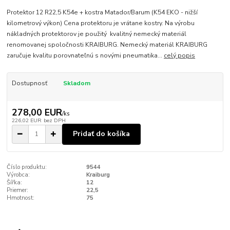
Protektor 12 R22,5 K54e + kostra Matador/Barum (K54 EKO - nižší
kilometrový výkon) Cena protektoru je vrátane kostry. Na výrobu
nákladných protektorov je použitý kvalitný nemecký materiál
renomovanej spoločnosti KRAIBURG. Nemecký materiál KRAIBURG
zaručuje kvalitu porovnateľnú s novými pneumatika...
celý popis
Dostupnosť
Skladom
278,00 EUR
/
ks
226,02 EUR
bez DPH
Pridať do košíka
Číslo produktu:
9544
Výrobca:
Kraiburg
Šířka:
12
Priemer:
22,5
Hmotnost:
75