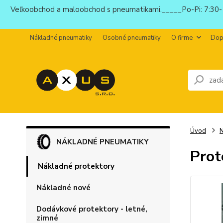
Veľkoobchod a maloobchod s pneumatikami._____Po-Pi: 7:30-1
Nákladné pneumatiky
Osobné pneumatiky
O firme
Dop
Úvod
N
NÁKLADNÉ PNEUMATIKY
Prot
Nákladné protektory
Nákladné nové
Dodávkové protektory - letné,
zimné