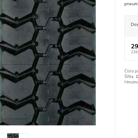
pneuma
Dos
29
238
Číslo p
Šířka:
Hmotno