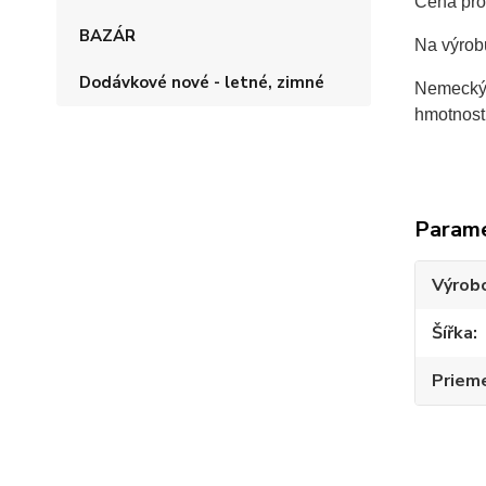
Cena prot
BAZÁR
Na výro
Dodávkové nové - letné, zimné
Nemecký 
hmotnost
Param
Výrob
Šířka
Priem