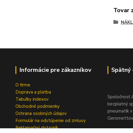
Tovar 
NÁKL
Informácie pre zákazníkov
Spätný 
O firme
Doprava a platba
Spoločnosť A
Tabuľky indexov
bezplatný s
Obchodné podmienky
pneumatík v 
Ochrana osobných údajov
Geromettova
Formulár na odstúpenie od zmluvy
Reklamačný dotazník