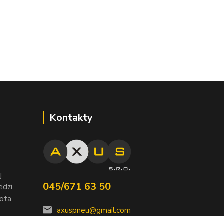
Kontakty
j
045/671 63 50
edzi
nota
axuspneu@gmail.com