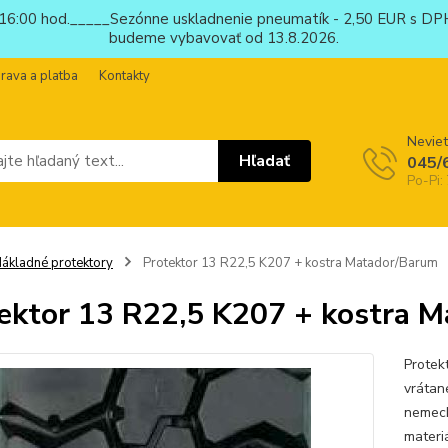
6:00 hod._____Sezónne uskladnenie pneumatík - 2,50 EUR s DPH
budeme vybavovať od 13.8.2026.
rava a platba
Kontakty
Neviet
Hľadať
045/
Po-Pi:
ákladné protektory
Protektor 13 R22,5 K207 + kostra Matador/Barum
ektor 13 R22,5 K207 + kostra 
Protek
vrátan
nemeck
materi