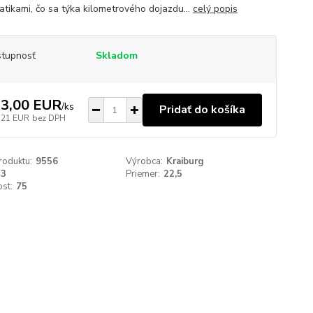
tikami, čo sa týka kilometrového dojazdu...
celý popis
tupnosť
Skladom
3,00 EUR
/
ks
Pridať do košíka
,21 EUR
bez DPH
roduktu:
9556
Výrobca:
Kraiburg
13
Priemer:
22,5
st:
75