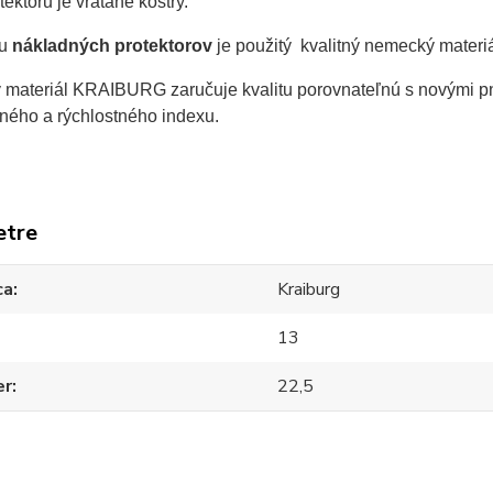
ektoru je vrátane kostry.
bu
nákladných protektorov
je použitý kvalitný nemecký materi
materiál KRAIBURG zaručuje kvalitu porovnateľnú s novými pn
ného a rýchlostného indexu.
etre
ca
Kraiburg
13
er
22,5