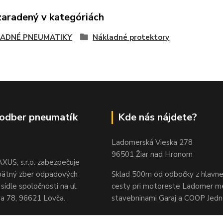
zaradený v kategóriách
ADNÉ PNEUMATIKY
Nákladné protektory
odber pneumatík
Kde nás nájdete?
Ladomerská Vieska 278
96501 Žiar nad Hronom
XUS, s.r.o. zabezpečuje
pätný zber odpadových
Sklad 500m od odbočky z hlavne
sídle spoločnosti na ul.
cesty
pri motoreste Ladomer m
 78, 96621 Lovča.
stavebninami Garaj a COOP Jed