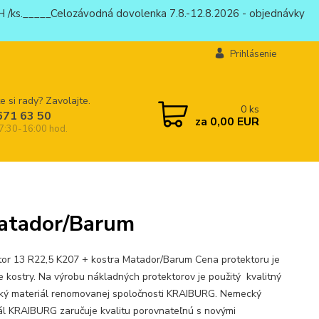
 /ks._____Celozávodná dovolenka 7.8.-12.8.2026 - objednávky
Prihlásenie
e si rady? Zavolajte.
0
ks
671 63 50
za
0,00 EUR
 7:30-16:00 hod.
Matador/Barum
tor 13 R22,5 K207 + kostra Matador/Barum Cena protektoru je
e kostry. Na výrobu nákladných protektorov je použitý kvalitný
ý materiál renomovanej spoločnosti KRAIBURG. Nemecký
ál KRAIBURG zaručuje kvalitu porovnateľnú s novými