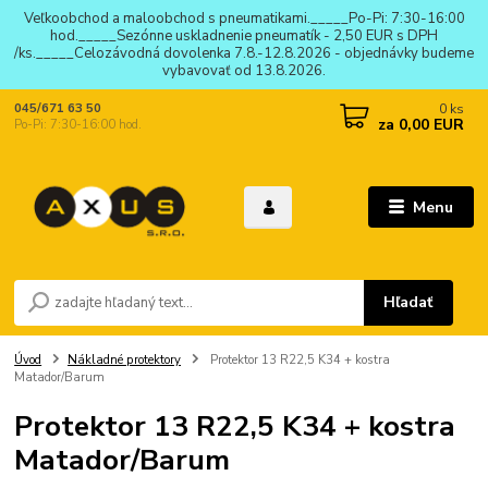
Veľkoobchod a maloobchod s pneumatikami._____Po-Pi: 7:30-16:00
hod._____Sezónne uskladnenie pneumatík - 2,50 EUR s DPH
/ks._____Celozávodná dovolenka 7.8.-12.8.2026 - objednávky budeme
vybavovať od 13.8.2026.
0
ks
045/671 63 50
za
0,00 EUR
Po-Pi: 7:30-16:00 hod.
Menu
Hľadať
Úvod
Nákladné protektory
Protektor 13 R22,5 K34 + kostra
Matador/Barum
Protektor 13 R22,5 K34 + kostra
Matador/Barum