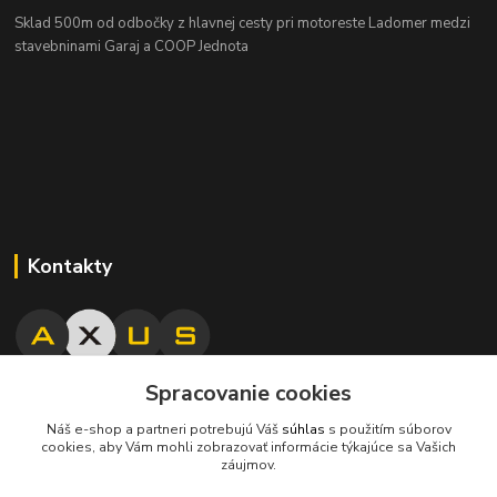
Sklad 500m od odbočky z hlavnej cesty
pri motoreste Ladomer medzi
stavebninami Garaj a COOP Jednota
Kontakty
Spracovanie cookies
045/671 63 50
Náš e-shop a partneri potrebujú Váš
súhlas
s použitím súborov
cookies, aby Vám mohli zobrazovať informácie týkajúce sa Vašich
axuspneu@gmail.com
záujmov.