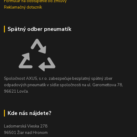
Formulár na odstúpenie od zmluvy
Reklamačný dotazník
Spätný odber pneumatík
Spoločnosť AXUS, s.r.o. zabezpečuje bezplatný spätný zber
odpadových pneumatík v sídle spoločnosti na ul. Geromettova 78,
96621 Lovča.
Kde nás nájdete?
Ladomerská Vieska 278
96501 Žiar nad Hronom