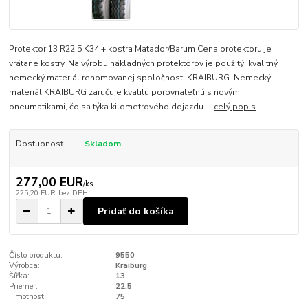
Protektor 13 R22,5 K34 + kostra Matador/Barum Cena protektoru je
vrátane kostry. Na výrobu nákladných protektorov je použitý kvalitný
nemecký materiál renomovanej spoločnosti KRAIBURG. Nemecký
materiál KRAIBURG zaručuje kvalitu porovnateľnú s novými
pneumatikami, čo sa týka kilometrového dojazdu ...
celý popis
Dostupnosť
Skladom
277,00 EUR
/
ks
225,20 EUR
bez DPH
Pridať do košíka
Číslo produktu:
9550
Výrobca:
Kraiburg
Šířka:
13
Priemer:
22,5
Hmotnost:
75