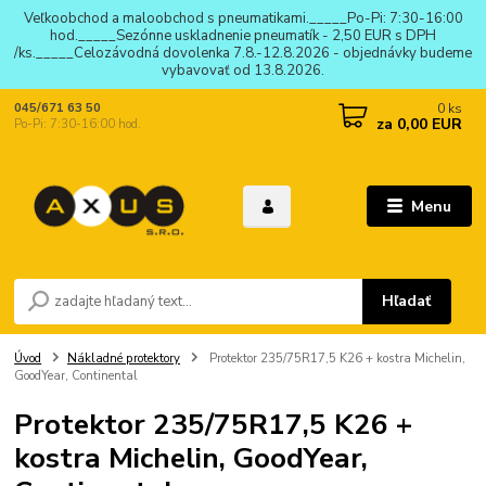
Veľkoobchod a maloobchod s pneumatikami._____Po-Pi: 7:30-16:00
hod._____Sezónne uskladnenie pneumatík - 2,50 EUR s DPH
/ks._____Celozávodná dovolenka 7.8.-12.8.2026 - objednávky budeme
vybavovať od 13.8.2026.
0
ks
045/671 63 50
za
0,00 EUR
Po-Pi: 7:30-16:00 hod.
Menu
Hľadať
Úvod
Nákladné protektory
Protektor 235/75R17,5 K26 + kostra Michelin,
GoodYear, Continental
Protektor 235/75R17,5 K26 +
kostra Michelin, GoodYear,