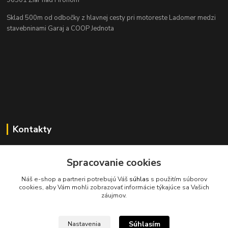
Sklad 500m od odbočky z hlavnej cesty
pri motoreste Ladomer medzi
stavebninami Garaj a COOP Jednota
Kontakty
Spracovanie cookies
045/671 63 50
Náš e-shop a partneri potrebujú Váš
súhlas
s použitím súborov
cookies, aby Vám mohli zobrazovať informácie týkajúce sa Vašich
axuspneu@gmail.com
záujmov.
Súhlasím
Nastavenia