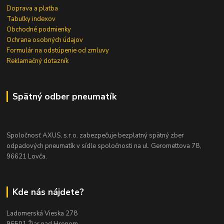
Doprava a platba
Tabuľky indexov
Obchodné podmienky
Ochrana osobných údajov
Formulár na odstúpenie od zmluvy
Reklamačný dotazník
Spätný odber pneumatík
Spoločnosť AXUS, s.r.o. zabezpečuje bezplatný spätný zber
odpadových pneumatík v sídle spoločnosti na ul. Geromettova 78,
96621 Lovča.
Kde nás nájdete?
Ladomerská Vieska 278
96501 Žiar nad Hronom