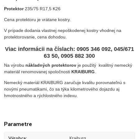
Protektor
235/75 R17,5 K26
Cena protektoru je vrátane kostry.
V prípade dodania vlastnej nepoškodenej kostry vhodnej na
protektorovanie, cena dohodou.
Viac informácii na číslach
: 0905 346 092, 045/671
63 50, 0905 882 300
Na výrobu
nákladných protektorov
je použitý kvalitný nemecký
materiál renomovanej spoločnosti
KRAIBURG
.
Nemecký materiál KRAIBURG zaručuje kvalitu porovnateľnú s
novými pneumatikami, čo sa týka kilometrového dojazdu aj
hmotnostného a rýchlostného indexu.
Parametre
Výrobca
Kraiburg