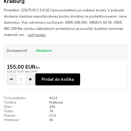
Kraiburg
Protektor 235/75 R17,5 K26 Cena protektoru je vrátane kostry. V prípade
dodania vlastnej nepoškodenej kostry vhodnej na protektorovanie, cena
dohodou. Viac informácii na číslach: 0905 346 092, 045/671 63 50, 0905
882 300 Na výrobu nákladných protektorov je použitý kvalitný nemecký
materiál ren...
celý popis
Dostupnosť
Skladom
155,00 EUR
/
ks
126,02 EUR
bez DPH
Pridať do košíka
Číslo produktu:
9113
Výrobca:
Kraiburg
Šířka:
235
Výška:
75
Priemer:
17,5
Hmotnost:
35