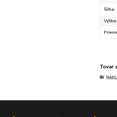
Šířka
Výška
Priem
Tovar 
NÁKL