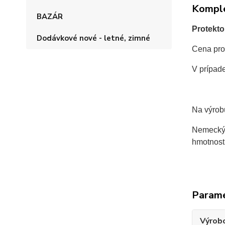
Komple
BAZÁR
Protekto
Dodávkové nové - letné, zimné
Cena prot
V prípad
Na výro
Nemecký 
hmotnost
Param
Výrob