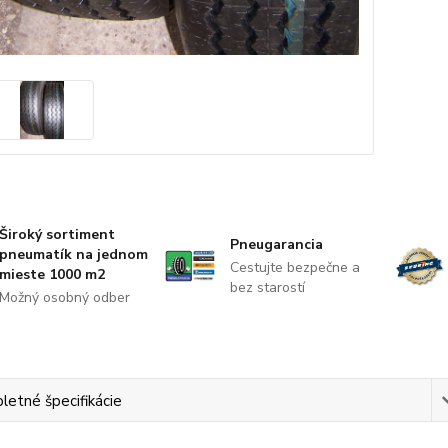
Široký sortiment
Pneugarancia
pneumatík na jednom
Cestujte bezpečne a
mieste 1000 m2
bez starostí
Možný osobný odber
etné špecifikácie