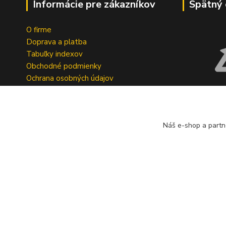
Informácie pre zákazníkov
Spätný 
O firme
Doprava a platba
Tabuľky indexov
Obchodné podmienky
Ochrana osobných údajov
Formulár na odstúpenie od zmluvy
Spoločnosť A
Reklamačný dotazník
bezplatný s
pneumatík v 
Náš e-shop a partn
Geromettova