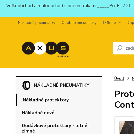
Veľkoobchod a maloobchod s pneumatikami._____Po-Pi: 7:30-1
Nákladné pneumatiky
Osobné pneumatiky
O firme
Dop
Úvod
N
NÁKLADNÉ PNEUMATIKY
Prot
Nákladné protektory
Cont
Nákladné nové
Dodávkové protektory - letné,
zimné