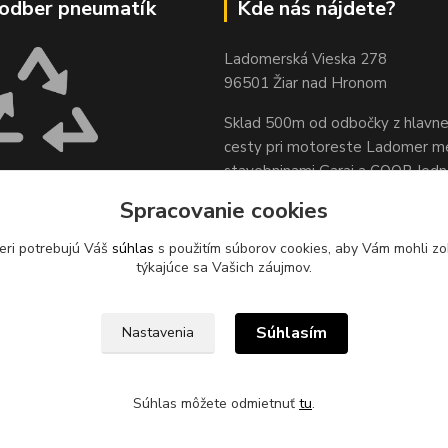
odber pneumatík
Kde nás nájdete?
Ladomerská Vieska 278
96501 Žiar nad Hronom
Sklad 500m od odbočky z hlavne
cesty
pri motoreste Ladomer m
stavebninami Garaj a COOP Jed
XUS, s.r.o. zabezpečuje
pätný zber odpadových
Spracovanie cookies
sídle spoločnosti na ul.
eri potrebujú Váš
súhlas
s použitím súborov cookies, aby Vám mohli zo
 78, 96621 Lovča.
týkajúce sa Vašich záujmov.
Súhlasím
Nastavenia
Súhlas môžete odmietnuť
tu
.