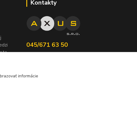
Kontakty
j
045/671 63 50
edzi
nota
axuspneu@gmail.com
brazovať informácie
Vytvorené na
Eshop-rychlo.sk