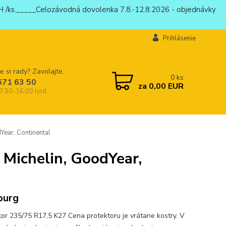
 /ks._____Celozávodná dovolenka 7.8.-12.8.2026 - objednávky
Prihlásenie
e si rady? Zavolajte.
0
ks
671 63 50
za
0,00 EUR
 7:30-16:00 hod.
Year, Continental
 Michelin, GoodYear,
burg
tor 235/75 R17,5 K27 Cena protektoru je vrátane kostry. V