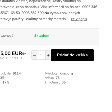
e dodania vlastnej nepoškodenej kostry vhodnej na
torovanie, cena dohodou. Viac informácii na číslach: 0905 346
45/671 63 50, 0905 882 300 Na výrobu nákladných
torov je použitý kvalitný nemecký materiál ...
celý popis
tupnosť
Skladom
5,00 EUR
/
ks
Pridať do košíka
,02 EUR
bez DPH
roduktu:
9114
Výrobca:
Kraiburg
235
Výška:
75
:
17,5
Hmotnost:
35