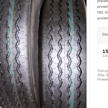
prípad
protek
092, 0
protek
Dos
15
126
Číslo p
Šířka:
Priemer