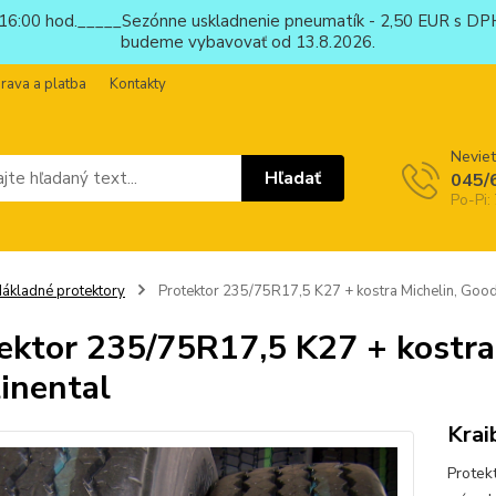
6:00 hod._____Sezónne uskladnenie pneumatík - 2,50 EUR s DPH
budeme vybavovať od 13.8.2026.
rava a platba
Kontakty
Neviet
Hľadať
045/
Po-Pi:
ákladné protektory
Protektor 235/75R17,5 K27 + kostra Michelin, Good
ektor 235/75R17,5 K27 + kostra
inental
Krai
Protek