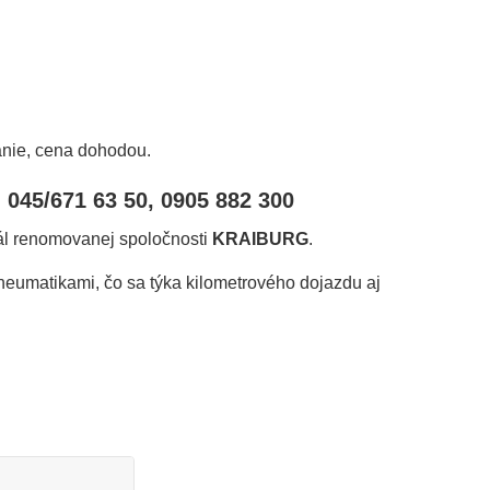
anie, cena dohodou.
, 045/671 63 50, 0905 882 300
ál renomovanej spoločnosti
KRAIBURG
.
eumatikami, čo sa týka kilometrového dojazdu aj