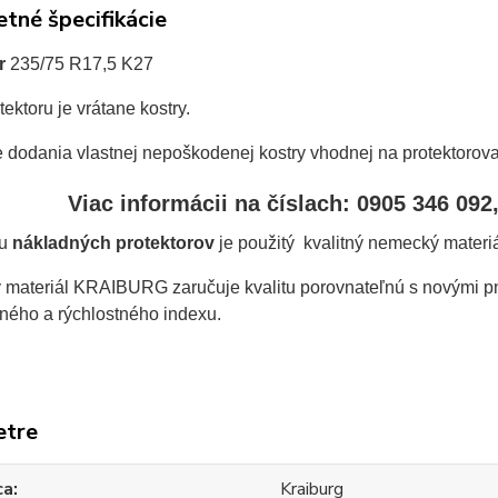
tné špecifikácie
r
235/75 R17,5 K27
ektoru je vrátane kostry.
e dodania vlastnej nepoškodenej kostry vhodnej na protektorov
Viac informácii na číslach
: 0905 346 092
bu
nákladných protektorov
je použitý kvalitný nemecký materi
materiál KRAIBURG zaručuje kvalitu porovnateľnú s novými pn
ného a rýchlostného indexu.
etre
ca
Kraiburg