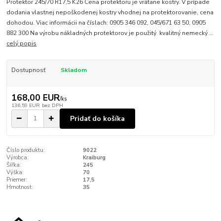
Protektor 245/70 R17,5 K26 Cena protektoru je vrátane kostry. V prípade
dodania vlastnej nepoškodenej kostry vhodnej na protektorovanie, cena
dohodou. Viac informácii na číslach: 0905 346 092, 045/671 63 50, 0905
882 300 Na výrobu nákladných protektorov je použitý kvalitný nemecký ...
celý popis
Dostupnosť
Skladom
168,00 EUR
/
ks
136,59 EUR
bez DPH
Pridať do košíka
Číslo produktu:
9022
Výrobca:
Kraiburg
Šířka:
245
Výška:
70
Priemer:
17,5
Hmotnost:
35