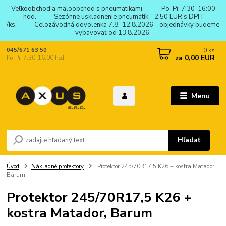
Veľkoobchod a maloobchod s pneumatikami._____Po-Pi: 7:30-16:00
hod._____Sezónne uskladnenie pneumatík - 2,50 EUR s DPH
/ks._____Celozávodná dovolenka 7.8.-12.8.2026 - objednávky budeme
vybavovať od 13.8.2026.
0
ks
045/671 63 50
za
0,00 EUR
Po-Pi: 7:30-16:00 hod.
Menu
Hľadať
Úvod
Nákladné protektory
Protektor 245/70R17,5 K26 + kostra Matador,
Barum
Protektor 245/70R17,5 K26 +
kostra Matador, Barum