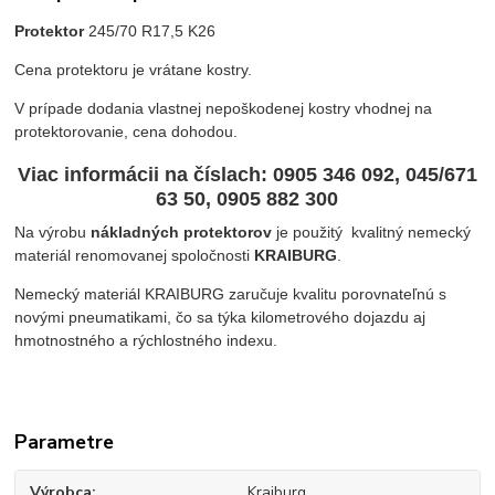
Protektor
245/70 R17,5 K26
Cena protektoru je vrátane kostry.
V prípade dodania vlastnej nepoškodenej kostry vhodnej na
protektorovanie, cena dohodou.
Viac informácii na číslach
: 0905 346 092, 045/671
63 50, 0905 882 300
Na výrobu
nákladných protektorov
je použitý kvalitný nemecký
materiál renomovanej spoločnosti
KRAIBURG
.
Nemecký materiál KRAIBURG zaručuje kvalitu porovnateľnú s
novými pneumatikami, čo sa týka kilometrového dojazdu aj
hmotnostného a rýchlostného indexu.
Parametre
Výrobca
Kraiburg