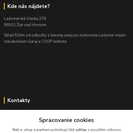
Kde nás nájdete?
Ladomerská Vieska 278
96501 Žiar nad Hronom
Sklad 500m od odbočky z hlavnej cesty
pri motoreste Ladomer medzi
stavebninami Garaj a COOP Jednota
Kontakty
Spracovanie cookies
045/671 63 50
Náš e-shop a partneri potrebujú Váš
súhlas
s použitím súborov