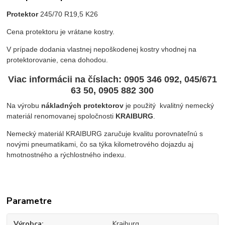
Protektor
245/70 R19,5 K26
Cena protektoru je vrátane kostry.
V prípade dodania vlastnej nepoškodenej kostry vhodnej na
protektorovanie, cena dohodou.
Viac informácii na číslach
: 0905 346 092, 045/671
63 50, 0905 882 300
Na výrobu
nákladných protektorov
je použitý kvalitný nemecký
materiál renomovanej spoločnosti
KRAIBURG
.
Nemecký materiál KRAIBURG zaručuje kvalitu porovnateľnú s
novými pneumatikami, čo sa týka kilometrového dojazdu aj
hmotnostného a rýchlostného indexu.
Parametre
Výrobca
Kraiburg