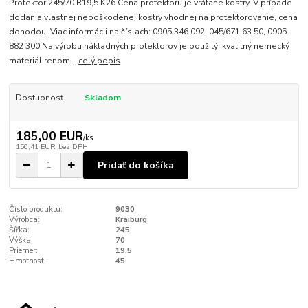
Protektor 245/70 R19,5 K26 Cena protektoru je vrátane kostry. V prípade
dodania vlastnej nepoškodenej kostry vhodnej na protektorovanie, cena
dohodou. Viac informácii na číslach: 0905 346 092, 045/671 63 50, 0905
882 300 Na výrobu nákladných protektorov je použitý kvalitný nemecký
materiál renom...
celý popis
Dostupnosť
Skladom
185,00 EUR
/
ks
150,41 EUR
bez DPH
Pridať do košíka
Číslo produktu:
9030
Výrobca:
Kraiburg
Šířka:
245
Výška:
70
Priemer:
19,5
Hmotnost:
45