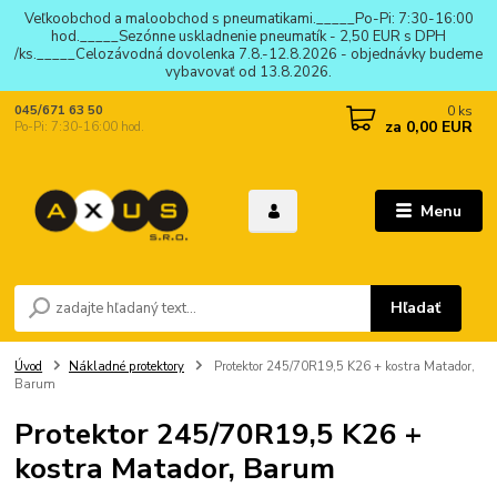
Veľkoobchod a maloobchod s pneumatikami._____Po-Pi: 7:30-16:00
hod._____Sezónne uskladnenie pneumatík - 2,50 EUR s DPH
/ks._____Celozávodná dovolenka 7.8.-12.8.2026 - objednávky budeme
vybavovať od 13.8.2026.
0
ks
045/671 63 50
za
0,00 EUR
Po-Pi: 7:30-16:00 hod.
Menu
Hľadať
Úvod
Nákladné protektory
Protektor 245/70R19,5 K26 + kostra Matador,
Barum
Protektor 245/70R19,5 K26 +
kostra Matador, Barum