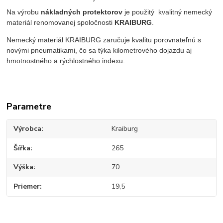
Na výrobu
nákladných protektorov
je použitý kvalitný nemecký
materiál renomovanej spoločnosti
KRAIBURG
.
Nemecký materiál KRAIBURG zaručuje kvalitu porovnateľnú s
novými pneumatikami, čo sa týka kilometrového dojazdu aj
hmotnostného a rýchlostného indexu.
Parametre
Výrobca
Kraiburg
Šířka
265
Výška
70
Priemer
19,5