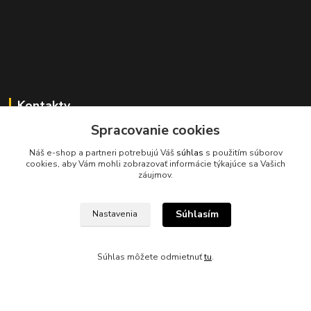
Kontakty
Spracovanie cookies
Náš e-shop a partneri potrebujú Váš
súhlas
s použitím súborov
cookies, aby Vám mohli zobrazovať informácie týkajúce sa Vašich
záujmov.
045/671 63 50
Súhlasím
Nastavenia
axuspneu@gmail.com
Súhlas môžete odmietnuť
tu
.