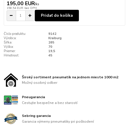
195,00 EUR
/
ks
158,54 EUR
bez DPH
Pridať do košíka
Číslo produktu:
9142
Výrobca:
Kraiburg
Šířka:
265
Výška:
70
Priemer:
19,5
Hmotnost:
45
Široký sortiment pneumatík na jednom mieste 1000 m2
Možný osobný odber
Pneugarancia
Cestujte bezpečne a bez starostí
Sebring garancia
Garancia výmeny pneumatiky pri poškodení