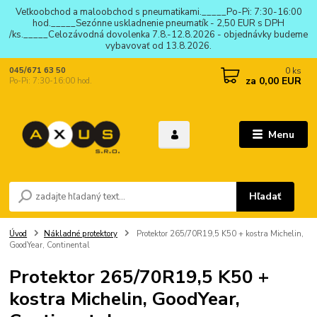
Veľkoobchod a maloobchod s pneumatikami._____Po-Pi: 7:30-16:00
hod._____Sezónne uskladnenie pneumatík - 2,50 EUR s DPH
/ks._____Celozávodná dovolenka 7.8.-12.8.2026 - objednávky budeme
vybavovať od 13.8.2026.
0
ks
045/671 63 50
za
0,00 EUR
Po-Pi: 7:30-16:00 hod.
Menu
Hľadať
Úvod
Nákladné protektory
Protektor 265/70R19,5 K50 + kostra Michelin,
GoodYear, Continental
Protektor 265/70R19,5 K50 +
kostra Michelin, GoodYear,