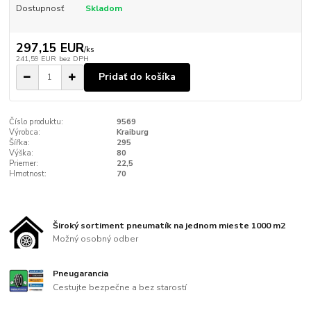
Dostupnosť
Skladom
297,15 EUR
/
ks
241,59 EUR
bez DPH
Pridať do košíka
Číslo produktu:
9569
Výrobca:
Kraiburg
Šířka:
295
Výška:
80
Priemer:
22,5
Hmotnost:
70
Široký sortiment pneumatík na jednom mieste 1000 m2
Možný osobný odber
Pneugarancia
Cestujte bezpečne a bez starostí