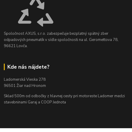
Spoločnosť AXUS, s.r.o. zabezpečuje bezplatný spätný zber
odpadových pneumatík v sídle spoločnosti na ul. Geromettova 78,
96621 Lovča.
Kde nás nájdete?
Ladomerská Vieska 278
96501 Žiar nad Hronom
Sklad 500m od odbočky z hlavnej cesty
pri motoreste Ladomer medzi
stavebninami Garaj a COOP Jednota