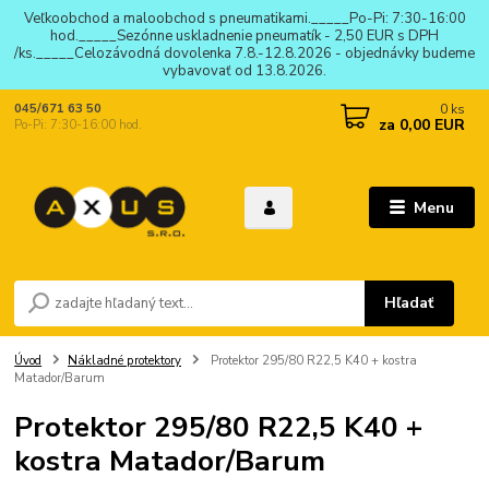
Veľkoobchod a maloobchod s pneumatikami._____Po-Pi: 7:30-16:00
hod._____Sezónne uskladnenie pneumatík - 2,50 EUR s DPH
/ks._____Celozávodná dovolenka 7.8.-12.8.2026 - objednávky budeme
vybavovať od 13.8.2026.
0
ks
045/671 63 50
za
0,00 EUR
Po-Pi: 7:30-16:00 hod.
Menu
Hľadať
Úvod
Nákladné protektory
Protektor 295/80 R22,5 K40 + kostra
Matador/Barum
Protektor 295/80 R22,5 K40 +
kostra Matador/Barum