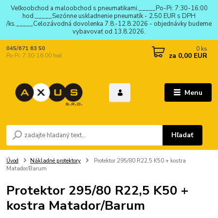
Veľkoobchod a maloobchod s pneumatikami._____Po-Pi: 7:30-16:00
hod._____Sezónne uskladnenie pneumatík - 2,50 EUR s DPH
/ks._____Celozávodná dovolenka 7.8.-12.8.2026 - objednávky budeme
vybavovať od 13.8.2026.
0
ks
045/671 63 50
za
0,00 EUR
Po-Pi: 7:30-16:00 hod.
Menu
Hľadať
Úvod
Nákladné protektory
Protektor 295/80 R22,5 K50 + kostra
Matador/Barum
Protektor 295/80 R22,5 K50 +
kostra Matador/Barum