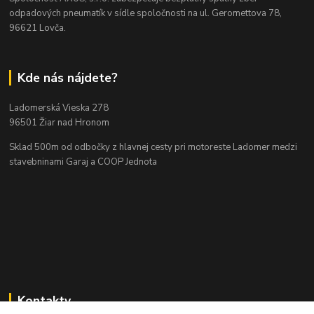
odpadových pneumatík v sídle spoločnosti na ul. Geromettova 78,
96621 Lovča.
Kde nás nájdete?
Ladomerská Vieska 278
96501 Žiar nad Hronom
Sklad 500m od odbočky z hlavnej cesty
pri motoreste Ladomer medzi
stavebninami Garaj a COOP Jednota
Kontakty