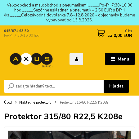
Veľkoobchod a maloobchod s pneumatikami._____Po-Pi: 7:30-16:00
hod._____Sezónne uskladnenie pneumatík - 2,50 EUR s DPH
/ks._____Celozávodná dovolenka 7.8.-12.8.2026 - objednávky budeme
vybavovať od 13.8.2026.
0
ks
045/671 63 50
za
0,00 EUR
Po-Pi: 7:30-16:00 hod.
Menu
Hľadať
Úvod
Nákladné protektory
Protektor 315/80 R22,5 K208e
Protektor 315/80 R22,5 K208e