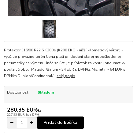
Protektor 315/80 R22,5 K208e (K208 EKO - nižší kilometrový výkon) -
využitie prevažne terén Cena platí pri dodaní starej nepoškodenej
pneumatiky na výmenu, ináč sa účtuje príplatok za kostru pneumatiky
podľa výrobcu: Matador/Barum - 34 EUR s DPH/ks Michelin - 64 EUR s
DPH/ks Dunlop/Continental/...
celý popis
Dostupnosť
Skladom
280,35 EUR
/
ks
227,93 EUR
bez DPH
Pridať do košíka