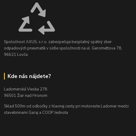
Spoločnosť AXUS, s.r.o. zabezpečuje bezplatný spätný zber
odpadových pneumatík v sídle spoločnosti na ul. Geromettova 78,
96621 Lovča.
Kde nás nájdete?
Ladomerská Vieska 278
96501 Žiar nad Hronom
Sklad 500m od odbočky z hlavnej cesty
pri motoreste Ladomer medzi
stavebninami Garaj a COOP Jednota