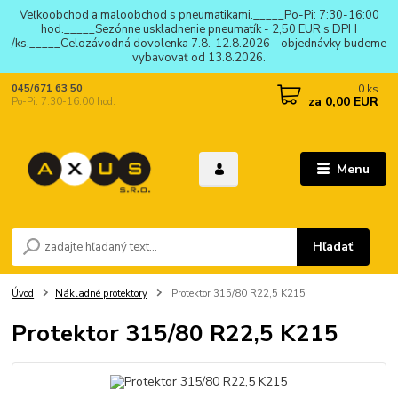
Veľkoobchod a maloobchod s pneumatikami._____Po-Pi: 7:30-16:00
hod._____Sezónne uskladnenie pneumatík - 2,50 EUR s DPH
/ks._____Celozávodná dovolenka 7.8.-12.8.2026 - objednávky budeme
vybavovať od 13.8.2026.
0
ks
045/671 63 50
za
0,00 EUR
Po-Pi: 7:30-16:00 hod.
Menu
Hľadať
Úvod
Nákladné protektory
Protektor 315/80 R22,5 K215
Protektor 315/80 R22,5 K215