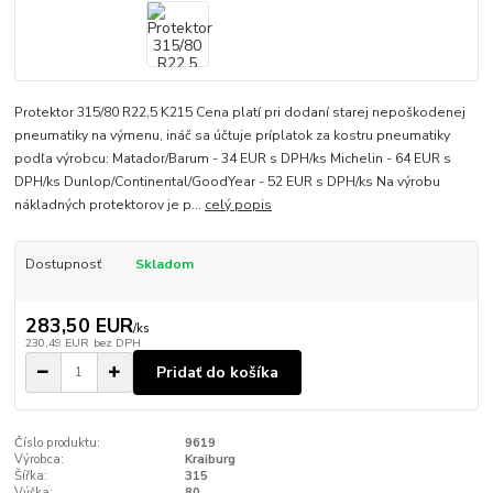
Protektor 315/80 R22,5 K215 Cena platí pri dodaní starej nepoškodenej
pneumatiky na výmenu, ináč sa účtuje príplatok za kostru pneumatiky
podľa výrobcu: Matador/Barum - 34 EUR s DPH/ks Michelin - 64 EUR s
DPH/ks Dunlop/Continental/GoodYear - 52 EUR s DPH/ks Na výrobu
nákladných protektorov je p...
celý popis
Dostupnosť
Skladom
283,50 EUR
/
ks
230,49 EUR
bez DPH
Pridať do košíka
Číslo produktu:
9619
Výrobca:
Kraiburg
Šířka:
315
Výška:
80