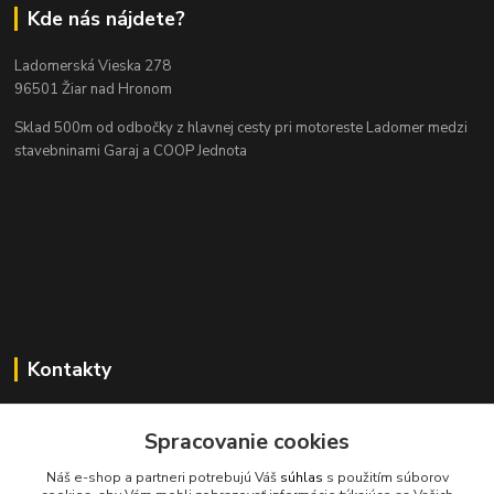
Kde nás nájdete?
Ladomerská Vieska 278
96501 Žiar nad Hronom
Sklad 500m od odbočky z hlavnej cesty
pri motoreste Ladomer medzi
stavebninami Garaj a COOP Jednota
Kontakty
Spracovanie cookies
045/671 63 50
Náš e-shop a partneri potrebujú Váš
súhlas
s použitím súborov