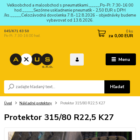
Veľkoobchod a maloobchod s pneumatikami._____Po-Pi: 7:30-16:00
hod._____Sezónne uskladnenie pneumatík - 2,50 EUR s DPH
/ks._____Celozávodná dovolenka 7.8.-12.8.2026 - objednávky budeme
vybavovať od 13.8.2026.
0
ks
045/671 63 50
za
0,00 EUR
Po-Pi: 7:30-16:00 hod.
Menu
Hľadať
Úvod
Nákladné protektory
Protektor 315/80 R22,5 K27
Protektor 315/80 R22,5 K27