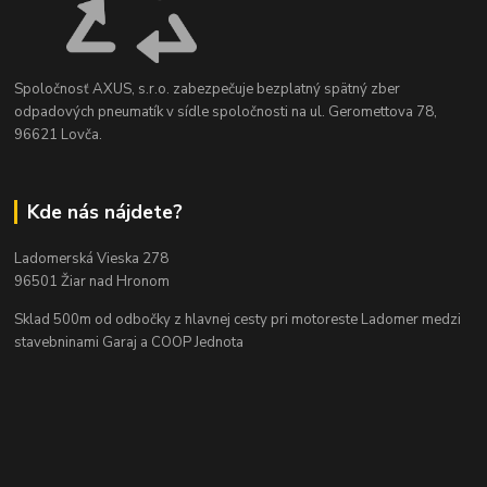
Spoločnosť AXUS, s.r.o. zabezpečuje bezplatný spätný zber
odpadových pneumatík v sídle spoločnosti na ul. Geromettova 78,
96621 Lovča.
Kde nás nájdete?
Ladomerská Vieska 278
96501 Žiar nad Hronom
Sklad 500m od odbočky z hlavnej cesty
pri motoreste Ladomer medzi
stavebninami Garaj a COOP Jednota