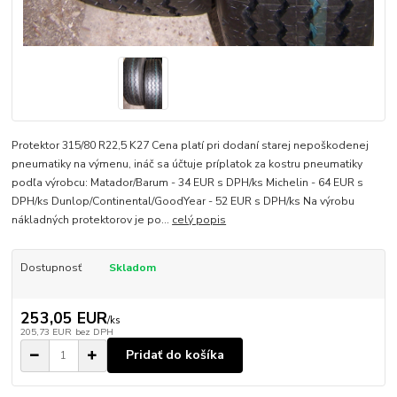
Protektor 315/80 R22,5 K27 Cena platí pri dodaní starej nepoškodenej
pneumatiky na výmenu, ináč sa účtuje príplatok za kostru pneumatiky
podľa výrobcu: Matador/Barum - 34 EUR s DPH/ks Michelin - 64 EUR s
DPH/ks Dunlop/Continental/GoodYear - 52 EUR s DPH/ks Na výrobu
nákladných protektorov je po...
celý popis
Dostupnosť
Skladom
253,05 EUR
/
ks
205,73 EUR
bez DPH
Pridať do košíka