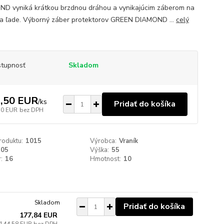
D vyniká krátkou brzdnou dráhou a vynikajúcim záberom na
a ľade. Výborný záber protektorov GREEN DIAMOND ...
celý
tupnosť
Skladom
,50 EUR
/
ks
Pridať do košíka
50 EUR
bez DPH
roduktu:
1015
Výrobca:
Vraník
205
Výška:
55
:
16
Hmotnost:
10
Skladom
Pridať do košíka
177,84 EUR