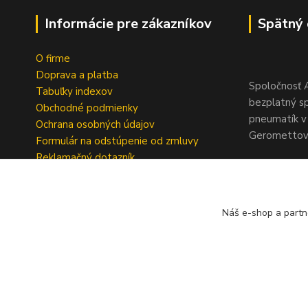
Informácie pre zákazníkov
Spätný 
O firme
Doprava a platba
Spoločnosť A
Tabuľky indexov
bezplatný s
Obchodné podmienky
pneumatík v 
Ochrana osobných údajov
Geromettova
Formulár na odstúpenie od zmluvy
Reklamačný dotazník
Náš e-shop a partn