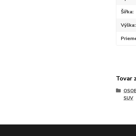
Šířka
Výška
Priem
Tovar 
OSOB
SUV