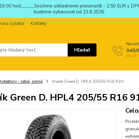
6:00 hod._____Sezónne uskladnenie pneumatík - 2,50 EUR s DPH
budeme vybavovať od 13.8.2026.
rava a platba
Kontakty
Neviet
Hľadať
045/
Po-Pi:
rotektory - letné, zimné
Vraník Green D. HPL4 205/55 R16 91H
ík Green D. HPL4 205/55 R16 9
Celo
Protek
granul
extrém