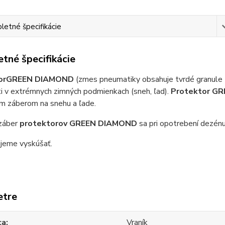
etné špecifikácie
tné špecifikácie
or
GREEN DIAMOND
(zmes pneumatiky obsahuje tvrdé granule 
i v extrémnych zimných podmienkach (sneh, ľad).
Protektor G
im záberom na snehu a ľade.
záber
protektorov GREEN DIAMOND
sa pri opotrebení dezénu
jeme vyskúšať.
etre
ca
Vraník