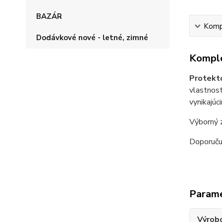
BAZÁR
Kompl
Dodávkové nové - letné, zimné
Komple
Protekt
vlastnost
vynikajúc
Výborný 
Doporuču
Param
Výrob