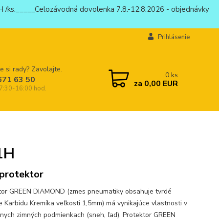
 /ks._____Celozávodná dovolenka 7.8.-12.8.2026 - objednávky
Prihlásenie
e si rady? Zavolajte.
0
ks
671 63 50
za
0,00 EUR
 7:30-16:00 hod.
1H
protektor
tor GREEN DIAMOND (zmes pneumatiky obsahuje tvrdé
e Karbidu Kremíka veľkosti 1,5mm) má vynikajúce vlastnosti v
nych zimných podmienkach (sneh, ľad). Protektor GREEN