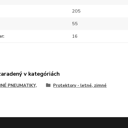
205
55
er
16
zaradený v kategóriách
NÉ PNEUMATIKY,
Protektory - letné, zimné