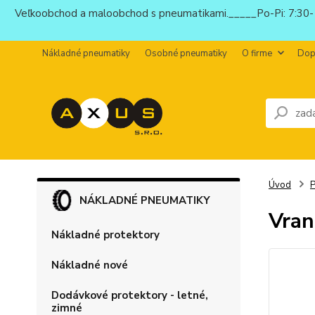
Veľkoobchod a maloobchod s pneumatikami._____Po-Pi: 7:30-1
Nákladné pneumatiky
Osobné pneumatiky
O firme
Dop
Úvod
P
NÁKLADNÉ PNEUMATIKY
Vran
Nákladné protektory
Nákladné nové
Dodávkové protektory - letné,
zimné