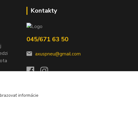
Kontakty
045/671 63 50
j
edzi
axuspneu@gmail.com
nota
brazovať informácie