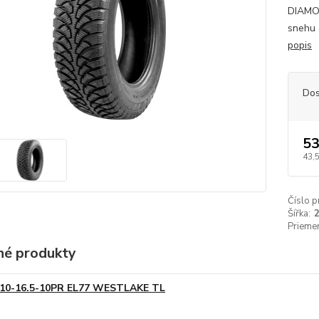
DIAMON
snehu 
popis
Dos
53
43,
Číslo p
Šířka:
Priemer
é produkty
10-16.5-10PR EL77 WESTLAKE TL