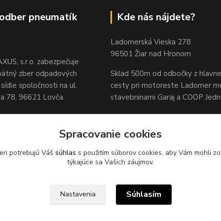
odber pneumatík
Kde nás nájdete?
Ladomerská Vieska 278
96501 Žiar nad Hronom
XUS, s.r.o. zabezpečuje
pätný zber odpadových
Sklad 500m od odbočky z hlavne
sídle spoločnosti na ul.
cesty
pri motoreste Ladomer m
 78, 96621 Lovča.
stavebninami Garaj a COOP Jed
Spracovanie cookies
eri potrebujú Váš
súhlas
s použitím súborov cookies, aby Vám mohli zo
týkajúce sa Vašich záujmov.
Súhlasím
Nastavenia