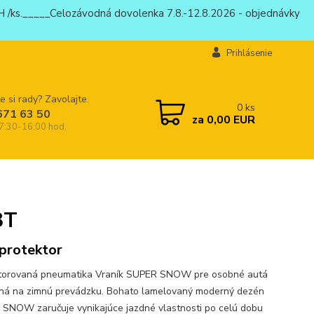
 /ks._____Celozávodná dovolenka 7.8.-12.8.2026 - objednávky
Prihlásenie
e si rady? Zavolajte.
0
ks
671 63 50
za
0,00 EUR
 7:30-16:00 hod.
8T
protektor
torovaná pneumatika Vraník SUPER SNOW pre osobné autá
ená na zimnú prevádzku. Bohato lamelovaný moderný dezén
SNOW zaručuje vynikajúce jazdné vlastnosti po celú dobu