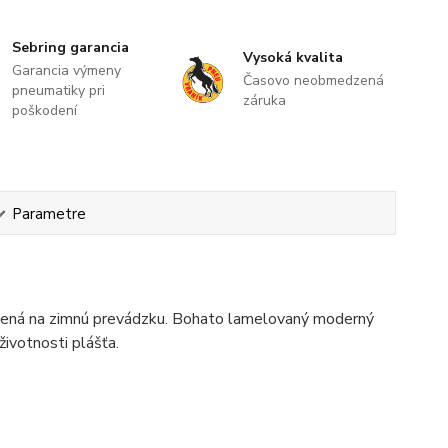
Sebring garancia
Vysoká kvalita
Garancia výmeny
Časovo neobmedzená
pneumatiky pri
záruka
poškodení
Parametre
ená na zimnú prevádzku. Bohato lamelovaný moderný
ivotnosti plášťa.