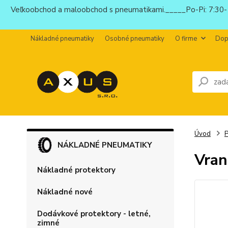
Veľkoobchod a maloobchod s pneumatikami._____Po-Pi: 7:30-1
Nákladné pneumatiky
Osobné pneumatiky
O firme
Dop
Úvod
P
NÁKLADNÉ PNEUMATIKY
Vra
Nákladné protektory
Nákladné nové
Dodávkové protektory - letné,
zimné