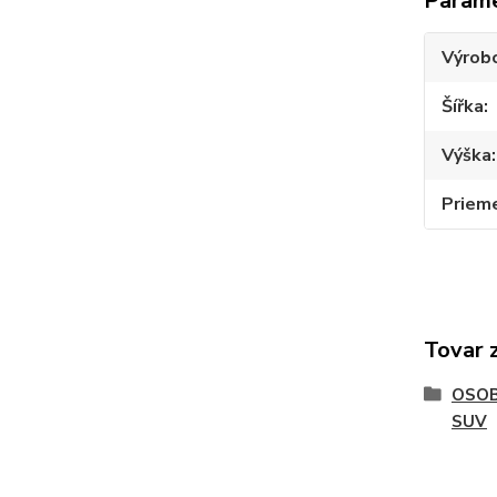
Param
Výrob
Šířka
Výška
Priem
Tovar 
OSOB
SUV