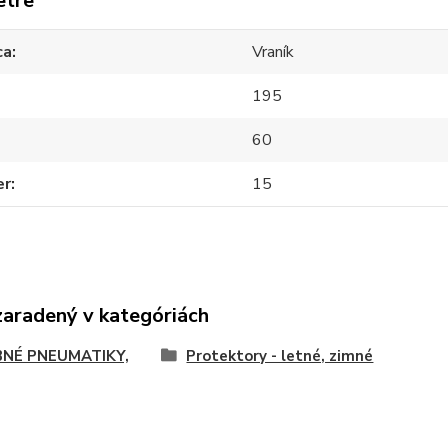
etre
ca
Vraník
195
60
er
15
zaradený v kategóriách
NÉ PNEUMATIKY,
Protektory - letné, zimné