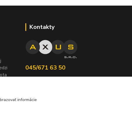
Kontakty
j
045/671 63 50
edzi
nota
axuspneu@gmail.com
brazovať informácie