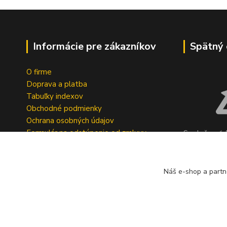
Informácie pre zákazníkov
Spätný 
O firme
Doprava a platba
Tabuľky indexov
Obchodné podmienky
Ochrana osobných údajov
Formulár na odstúpenie od zmluvy
Spoločnosť A
Reklamačný dotazník
bezplatný s
pneumatík v 
Geromettova
Náš e-shop a partn