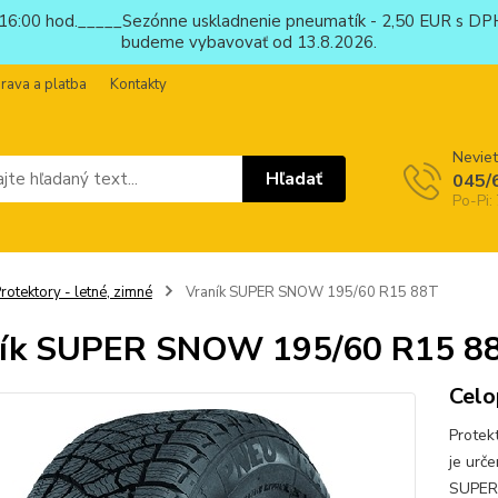
6:00 hod._____Sezónne uskladnenie pneumatík - 2,50 EUR s DPH
budeme vybavovať od 13.8.2026.
rava a platba
Kontakty
Neviet
Hľadať
045/
Po-Pi:
rotektory - letné, zimné
Vraník SUPER SNOW 195/60 R15 88T
ník SUPER SNOW 195/60 R15 8
Celo
Protek
je urč
SUPER 