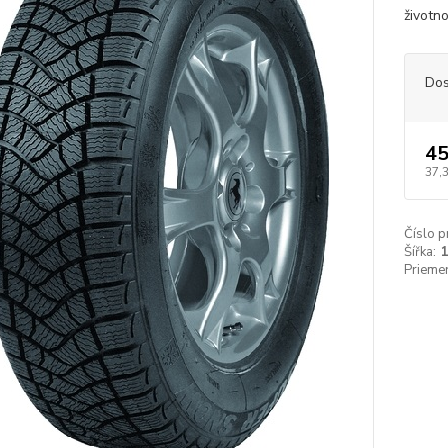
životno
Dos
45
37,
Číslo p
Šířka:
Priemer