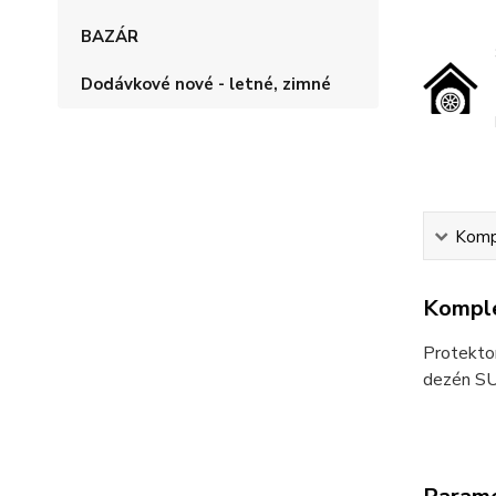
BAZÁR
Dodávkové nové - letné, zimné
Kompl
Komple
Protekto
dezén SU