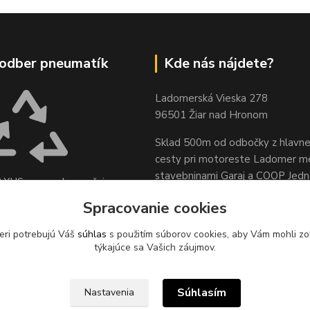
odber pneumatík
Kde nás nájdete?
Ladomerská Vieska 278
96501 Žiar nad Hronom
Sklad 500m od odbočky z hlavne
cesty
pri motoreste Ladomer m
stavebninami Garaj a COOP Jed
XUS, s.r.o. zabezpečuje
pätný zber odpadových
Spracovanie cookies
sídle spoločnosti na ul.
 78, 96621 Lovča.
eri potrebujú Váš
súhlas
s použitím súborov cookies, aby Vám mohli zo
týkajúce sa Vašich záujmov.
Súhlasím
Nastavenia