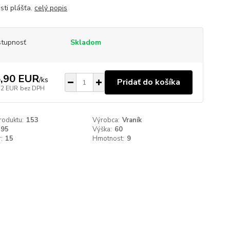
sti plášťa.
celý popis
tupnosť
Skladom
,90 EUR
/
ks
Pridať do košíka
32 EUR
bez DPH
roduktu:
153
Výrobca:
Vraník
195
Výška:
60
:
15
Hmotnost:
9