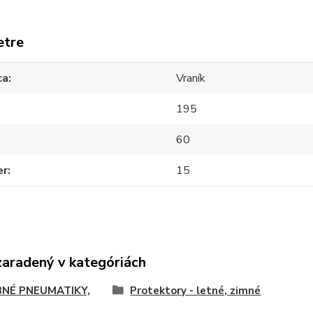
etre
ca
Vraník
195
60
er
15
zaradený v kategóriách
NÉ PNEUMATIKY,
Protektory - letné, zimné