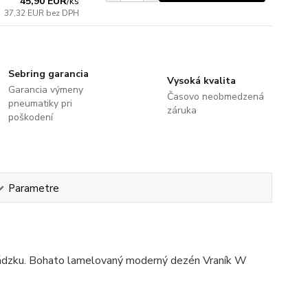
45,90 EUR
/
ks
37,32 EUR
bez DPH
Sebring garancia
Vysoká kvalita
Garancia výmeny
Časovo neobmedzená
pneumatiky pri
záruka
poškodení
Parametre
vádzku. Bohato lamelovaný moderný dezén Vraník W