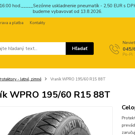
6:00 hod._____Sezónne uskladnenie pneumatík - 2,50 EUR s DPH
budeme vybavovať od 13.8.2026.
rava a platba
Kontakty
Neviet
Hľadať
045/
Po-Pi:
rotektory - letné, zimné
Vraník WPRO 195/60 R15 88T
ník WPRO 195/60 R15 88T
Celo
Protek
prevád
zaručuj