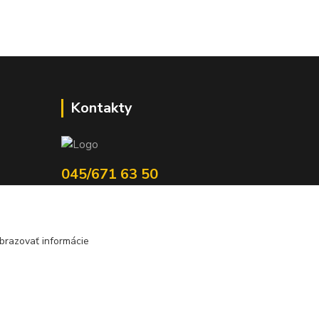
Kontakty
045/671 63 50
j
edzi
axuspneu@gmail.com
nota
brazovať informácie