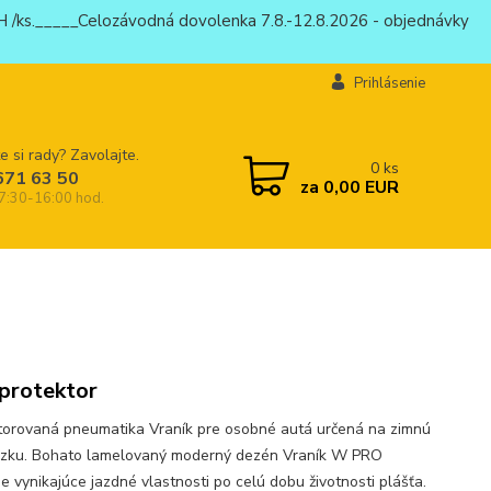
 /ks._____Celozávodná dovolenka 7.8.-12.8.2026 - objednávky
Prihlásenie
e si rady? Zavolajte.
0
ks
671 63 50
za
0,00 EUR
 7:30-16:00 hod.
protektor
torovaná pneumatika Vraník pre osobné autá určená na zimnú
zku. Bohato lamelovaný moderný dezén Vraník W PRO
e vynikajúce jazdné vlastnosti po celú dobu životnosti plášťa.