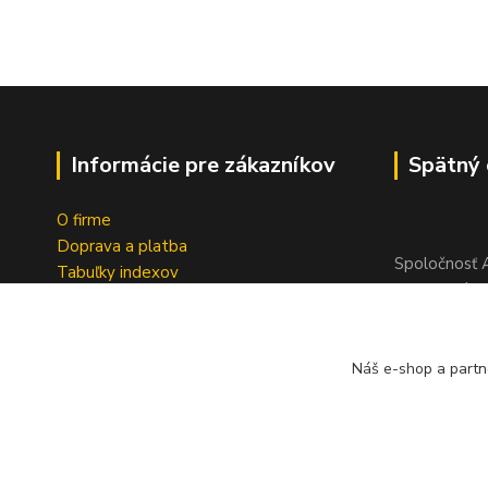
Informácie pre zákazníkov
Spätný 
O firme
Doprava a platba
Spoločnosť A
Tabuľky indexov
bezplatný s
Obchodné podmienky
pneumatík v 
Ochrana osobných údajov
Geromettova
Formulár na odstúpenie od zmluvy
Náš e-shop a partn
Reklamačný dotazník