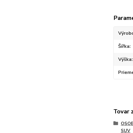
Param
Výrob
Šířka
Výška
Priem
Tovar 
OSOB
SUV