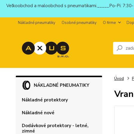
Veľkoobchod a maloobchod s pneumatikami._____Po-Pi: 7:30-1
Nákladné pneumatiky
Osobné pneumatiky
O firme
Dop
Úvod
P
NÁKLADNÉ PNEUMATIKY
Vra
Nákladné protektory
Nákladné nové
Dodávkové protektory - letné,
zimné