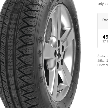
celý p
Dos
45
37,
Číslo p
Šířka:
Priemer