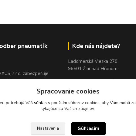
odber pneumatík
Kde nás nájdete?
Ladomerská Vieska 278
96501 Žiar nad Hronom
XUS, s.r.o. zabezpečuje
pätný zber odpadových
Sklad 500m od odbočky z hlavne
sídle spoločnosti na ul.
cesty
pri motoreste Ladomer m
Spracovanie cookies
 78, 96621 Lovča.
stavebninami Garaj a COOP Jed
eri potrebujú Váš
súhlas
s použitím súborov cookies, aby Vám mohli zo
týkajúce sa Vašich záujmov.
Súhlasím
Nastavenia