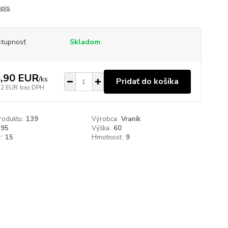
opis
tupnosť
Skladom
,90 EUR
/
ks
Pridať do košíka
32 EUR
bez DPH
roduktu:
139
Výrobca:
Vraník
195
Výška:
60
:
15
Hmotnost:
9