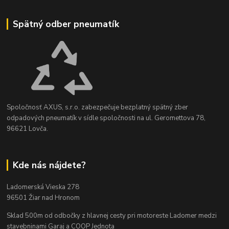
Spätný odber pneumatík
Spoločnosť AXUS, s.r.o. zabezpečuje bezplatný spätný zber
odpadových pneumatík v sídle spoločnosti na ul. Geromettova 78,
96621 Lovča.
Kde nás nájdete?
Ladomerská Vieska 278
96501 Žiar nad Hronom
Sklad 500m od odbočky z hlavnej cesty
pri motoreste Ladomer medzi
stavebninami Garaj a COOP Jednota