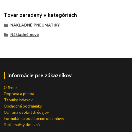
Tovar zaradený v kategóriách
NÁKLADNÉ PNEUMATIKY
Nákladné nové
Informácie pre zákazníkov
O firme
Doprava a platba
Tabuľky indexov
Obchodné podmienky
Ochrana osobných údajov
Formulár na odstúpenie od zmluvy
Reklamačný dotazník