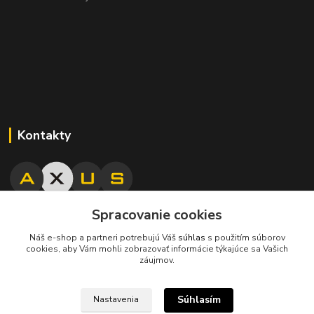
Kontakty
Spracovanie cookies
045/671 63 50
Náš e-shop a partneri potrebujú Váš
súhlas
s použitím súborov
cookies, aby Vám mohli zobrazovať informácie týkajúce sa Vašich
axuspneu@gmail.com
záujmov.
Súhlasím
Nastavenia