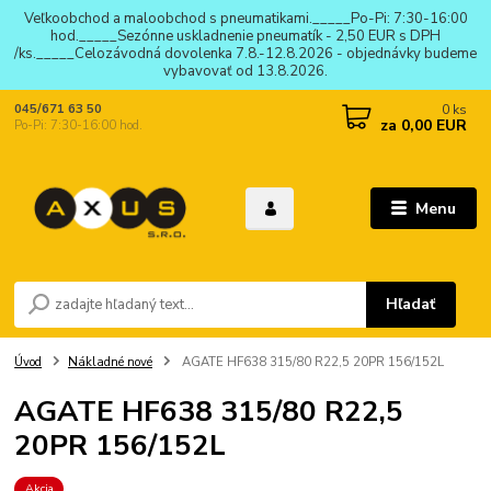
Veľkoobchod a maloobchod s pneumatikami._____Po-Pi: 7:30-16:00
hod._____Sezónne uskladnenie pneumatík - 2,50 EUR s DPH
/ks._____Celozávodná dovolenka 7.8.-12.8.2026 - objednávky budeme
vybavovať od 13.8.2026.
0
ks
045/671 63 50
za
0,00 EUR
Po-Pi: 7:30-16:00 hod.
Menu
Hľadať
Úvod
Nákladné nové
AGATE HF638 315/80 R22,5 20PR 156/152L
AGATE HF638 315/80 R22,5
20PR 156/152L
Akcia