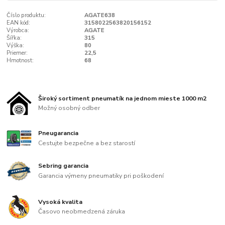
Číslo produktu:
AGATE638
EAN kód:
3158022563820156152
Výrobca:
AGATE
Šířka:
315
Výška:
80
Priemer:
22,5
Hmotnost:
68
Široký sortiment pneumatík na jednom mieste 1000 m2
Možný osobný odber
Pneugarancia
Cestujte bezpečne a bez starostí
Sebring garancia
Garancia výmeny pneumatiky pri poškodení
Vysoká kvalita
Časovo neobmedzená záruka