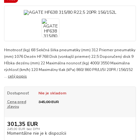
Hmotnosť (kg) 68 Sekčná šírka pneumatiky (mm) 312 Priemer pneumatiky
(mm) 1076 Dezén HF768 Disk (vonkajší priemer) 22,5 Doporučený disk 9
Hĺbka dezénu (mm) 22 Maximálna nosnosť (kg) 4000/ 3550 Maximálna
rýchlosť (km/h) 120 Maximálny tlak (kPa) 860/ 860 PR/LI/SI 20PR / 156/152
...
celý popis
Dostupnosť
Nie je skladom
Cena pred
345,00 EUR
zľavou
301,35 EUR
245,00 EUR
bez DPH
Momentálne nie je k dispozícii