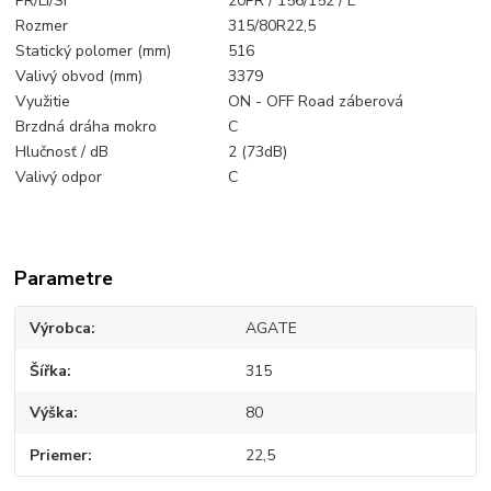
PR/LI/SI
20PR / 156/152 / L
Rozmer
315/80R22,5
Statický polomer (mm)
516
Valivý obvod (mm)
3379
Využitie
ON - OFF Road záberová
Brzdná dráha mokro
C
Hlučnosť / dB
2 (73dB)
Valivý odpor
C
Parametre
Výrobca
AGATE
Šířka
315
Výška
80
Priemer
22,5