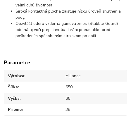
veľmi dlhú životnosť .
Široká kontaktná plocha zaisťuje nízku úroveň zhutnenia
pôdy.
Obzvlášť oderu vzdorná gumová zmes (Stubble Guard)
odolná aj voči prepichnutiu chráni pneumatiku pred
poškodením spôsobeným strniskom po obilí.
Parametre
Výrobca
Alliance
Šířka
650
Výška
85
Priemer
38