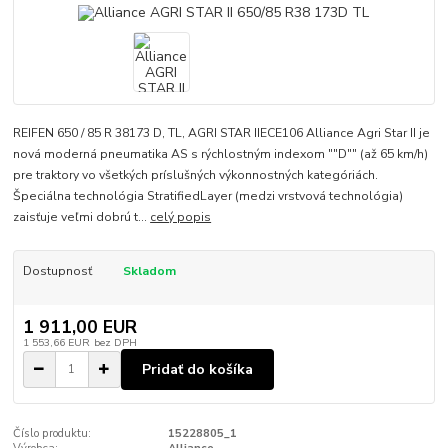
REIFEN 650 / 85 R 38173 D, TL, AGRI STAR IIECE106 Alliance Agri Star II je
nová moderná pneumatika AS s rýchlostným indexom ""D"" (až 65 km/h)
pre traktory vo všetkých príslušných výkonnostných kategóriách.
Špeciálna technológia StratifiedLayer (medzi vrstvová technológia)
zaisťuje veľmi dobrú t...
celý popis
Dostupnosť
Skladom
1 911,00 EUR
1 553,66 EUR
bez DPH
Pridať do košíka
Číslo produktu:
15228805_1