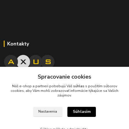
Kontakty
Spracovanie cookies
045/671 63 50
Náš e-shop a partneri potrebujú Váš
súhlas
s použitím súborov
cookies, aby Vám mohli zobrazovať informácie týkajúce sa Vašich
axuspneu@gmail.com
záujmov.
Súhlasím
Nastavenia