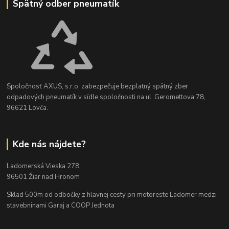
Spätný odber pneumatík
Spoločnosť AXUS, s.r.o. zabezpečuje bezplatný spätný zber
odpadových pneumatík v sídle spoločnosti na ul. Geromettova 78,
96621 Lovča.
Kde nás nájdete?
Ladomerská Vieska 278
96501 Žiar nad Hronom
Sklad 500m od odbočky z hlavnej cesty
pri motoreste Ladomer medzi
stavebninami Garaj a COOP Jednota