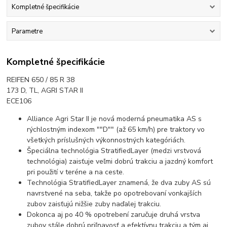
Kompletné špecifikácie
Parametre
Kompletné špecifikácie
REIFEN 650 / 85 R 38
173 D, TL, AGRI STAR II
ECE106
Alliance Agri Star II je nová moderná pneumatika AS s
rýchlostným indexom ""D"" (až 65 km/h) pre traktory vo
všetkých príslušných výkonnostných kategóriách.
Špeciálna technológia StratifiedLayer (medzi vrstvová
technológia) zaisťuje veľmi dobrú trakciu a jazdný komfort
pri použití v teréne a na ceste.
Technológia StratifiedLayer znamená, že dva zuby AS sú
navrstvené na seba, takže po opotrebovaní vonkajších
zubov zaisťujú nižšie zuby naďalej trakciu.
Dokonca aj po 40 % opotrebení zaručuje druhá vrstva
zubov stále dobrú priľnavosť a efektívnu trakciu a tým aj