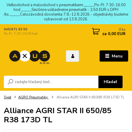
Veľkoobchod a maloobchod s pneumatikami._____Po-Pi: 7:30-16:00
hod._____Sezónne uskladnenie pneumatík - 2,50 EUR s DPH
/ks._____Celozávodná dovolenka 7.8.-12.8.2026 - objednávky budeme
vybavovať od 13.8.2026.
0
ks
045/671 63 50
za
0,00 EUR
Po-Pi: 7:30-16:00 hod.
Menu
Hľadať
Úvod
AGRO Pneumatiky
Alliance AGRI STAR II 650/85 R38 173D TL
Alliance AGRI STAR II 650/85
R38 173D TL