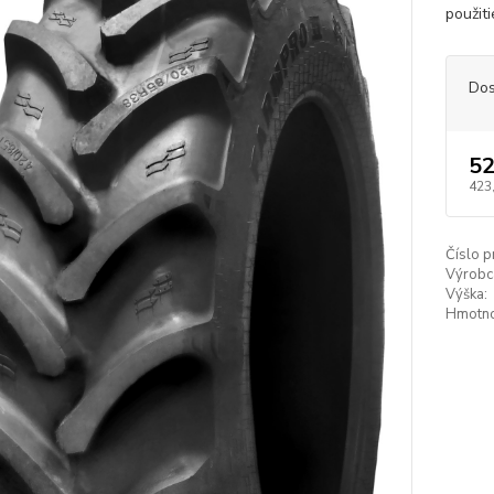
použit
Dos
52
423
Číslo p
Výrobc
Výška:
Hmotno