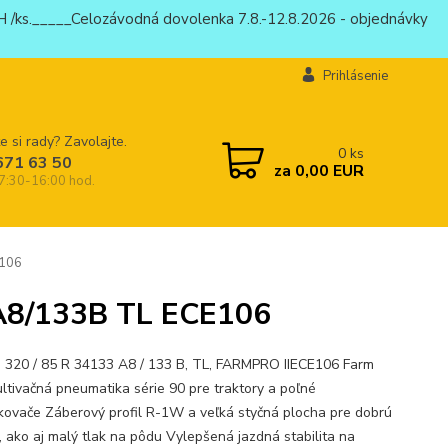
 /ks._____Celozávodná dovolenka 7.8.-12.8.2026 - objednávky
Prihlásenie
e si rady? Zavolajte.
0
ks
671 63 50
za
0,00 EUR
 7:30-16:00 hod.
E106
3A8/133B TL ECE106
 320 / 85 R 34133 A8 / 133 B, TL, FARMPRO IIECE106 Farm
ltivačná pneumatika série 90 pre traktory a poľné
kovače Záberový profil R-1W a veľká styčná plocha pre dobrú
u, ako aj malý tlak na pôdu Vylepšená jazdná stabilita na