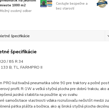
pneumatík na jednom
Cestujte bezpečne a
mieste 1000 m2
bez starostí
Možný osobný odber
etné špecifikácie
tné špecifikácie
20 / 85 R 34
 133 B, TL, FARMPRO II
m PRO kultivačná pneumatika série 90 pre traktory a poľné pos
erový profil R-1W a veľká styčná plocha pre dobrú trakciu, ako a
epšená jazdná stabilita na použitie aj vo svahu
ré samočistiace vlastnosti vďaka rozrušovaču nečistôt medzi z
ilnená pätka plášťa a bočnica, ako aj široká styčná plocha dezén