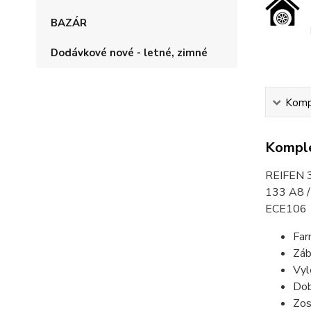
BAZÁR
Dodávkové nové - letné, zimné
Kompl
Komple
REIFEN 3
133 A8 /
ECE106
Far
Záb
Vyl
Dob
Zos