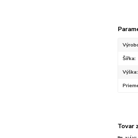
Param
Výrob
Šířka
Výška
Priem
Tovar 