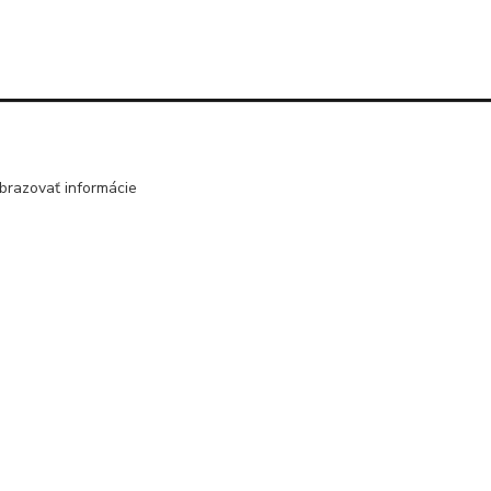
Kontakty
brazovať informácie
j
045/671 63 50
edzi
nota
axuspneu@gmail.com