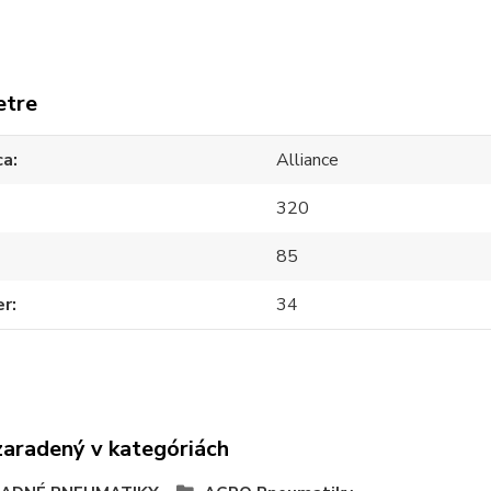
etre
ca
Alliance
320
85
er
34
zaradený v kategóriách