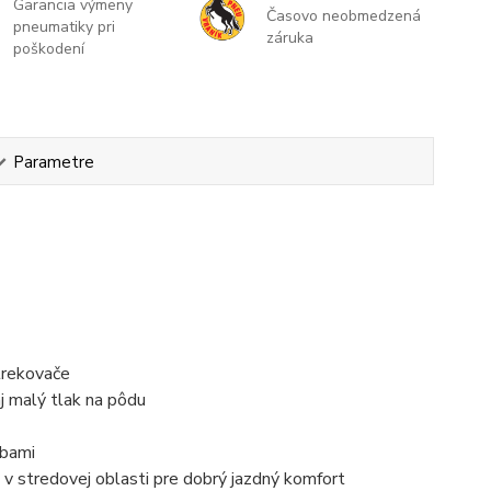
Garancia výmeny
Časovo neobmedzená
pneumatiky pri
záruka
poškodení
Parametre
trekovače
j malý tlak na pôdu
ubami
u v stredovej oblasti pre dobrý jazdný komfort