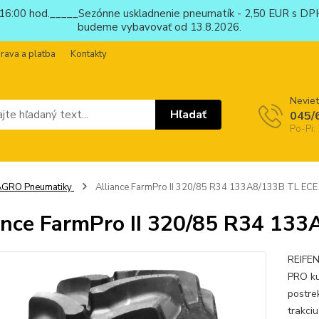
6:00 hod._____Sezónne uskladnenie pneumatík - 2,50 EUR s DPH
budeme vybavovať od 13.8.2026.
rava a platba
Kontakty
Neviet
Hľadať
045/
Po-Pi:
AGRO Pneumatiky
Alliance FarmPro II 320/85 R34 133A8/133B TL EC
ance FarmPro II 320/85 R34 13
REIFEN
PRO ku
postre
trakci