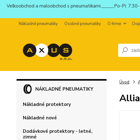
Veľkoobchod a maloobchod s pneumatikami._____Po-Pi: 7:30-1
Nákladné pneumatiky
Osobné pneumatiky
O firme
Dop
Úvod
NÁKLADNÉ PNEUMATIKY
Alli
Nákladné protektory
Nákladné nové
Dodávkové protektory - letné,
zimné