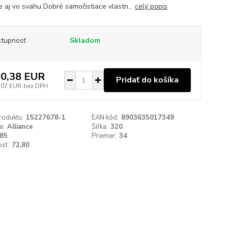
ie aj vo svahu Dobré samočistiace vlastn...
celý popis
tupnosť
Skladom
0,38 EUR
Pridať do košíka
,07 EUR
bez DPH
roduktu:
15227678-1
EAN kód:
8903635017349
a:
Alliance
Šířka:
320
85
Priemer:
34
st:
72,80