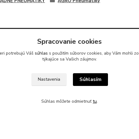
ADNÉ PNEUMATIKY
AGRO Pneumatiky
Spracovanie cookies
odber pneumatík
Kde nás nájdete?
eri potrebujú Váš
súhlas
s použitím súborov cookies, aby Vám mohli zo
týkajúce sa Vašich záujmov.
Ladomerská Vieska 278
96501 Žiar nad Hronom
Súhlasím
Nastavenia
Sklad 500m od odbočky z hlavne
cesty
pri motoreste Ladomer m
stavebninami Garaj a COOP Jed
Súhlas môžete odmietnuť
tu
.
XUS, s.r.o. zabezpečuje
pätný zber odpadových
sídle spoločnosti na ul.
 78, 96621 Lovča.