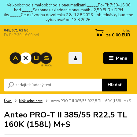
Veľkoobchod a maloobchod s pneumatikami._____Po-Pi: 7:30-16:00
hod._____Sezónne uskladnenie pneumatík - 2,50 EUR s DPH
/ks._____Celozávodná dovolenka 7.8.-12.8.2026 - objednávky budeme
vybavovať od 13.8.2026.
0
ks
045/671 63 50
za
0,00 EUR
Po-Pi: 7:30-16:00 hod.
Menu
Hľadať
Úvod
Nákladné nové
Anteo PRO-T II 385/55 R22,5 TL 160K (158L) M+S
Anteo PRO-T II 385/55 R22,5 TL
160K (158L) M+S