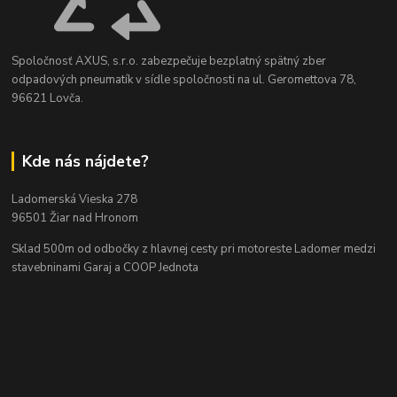
Spoločnosť AXUS, s.r.o. zabezpečuje bezplatný spätný zber
odpadových pneumatík v sídle spoločnosti na ul. Geromettova 78,
96621 Lovča.
Kde nás nájdete?
Ladomerská Vieska 278
96501 Žiar nad Hronom
Sklad 500m od odbočky z hlavnej cesty
pri motoreste Ladomer medzi
stavebninami Garaj a COOP Jednota