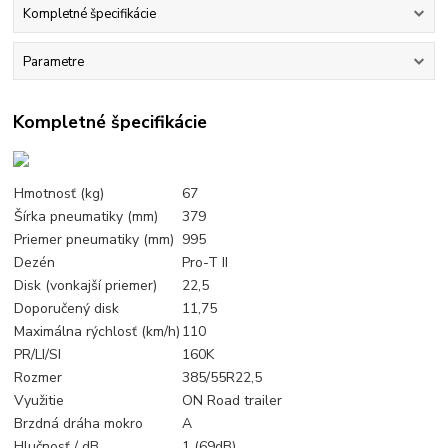
Kompletné špecifikácie
Parametre
Kompletné špecifikácie
Hmotnosť (kg)
67
Šírka pneumatiky (mm)
379
Priemer pneumatiky (mm)
995
Dezén
Pro-T II
Disk (vonkajší priemer)
22,5
Doporučený disk
11,75
Maximálna rýchlosť (km/h)
110
PR/LI/SI
160K
Rozmer
385/55R22,5
Využitie
ON Road trailer
Brzdná dráha mokro
A
Hlučnosť / dB
1 (69dB)