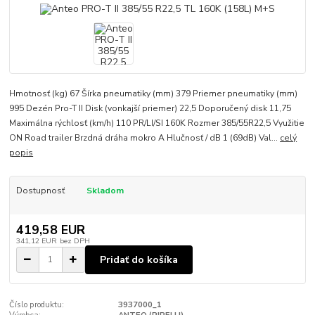
Hmotnosť (kg) 67 Šírka pneumatiky (mm) 379 Priemer pneumatiky (mm)
995 Dezén Pro-T II Disk (vonkajší priemer) 22,5 Doporučený disk 11,75
Maximálna rýchlosť (km/h) 110 PR/LI/SI 160K Rozmer 385/55R22,5 Využitie
ON Road trailer Brzdná dráha mokro A Hlučnosť / dB 1 (69dB) Val...
celý
popis
Dostupnosť
Skladom
419,58 EUR
341,12 EUR
bez DPH
Pridať do košíka
Číslo produktu:
3937000_1