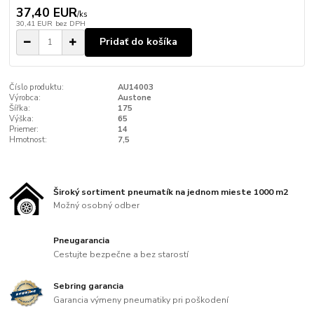
37,40 EUR
/
ks
30,41 EUR
bez DPH
Pridať do košíka
Číslo produktu:
AU14003
Výrobca:
Austone
Šířka:
175
Výška:
65
Priemer:
14
Hmotnost:
7,5
Široký sortiment pneumatík na jednom mieste 1000 m2
Možný osobný odber
Pneugarancia
Cestujte bezpečne a bez starostí
Sebring garancia
Garancia výmeny pneumatiky pri poškodení