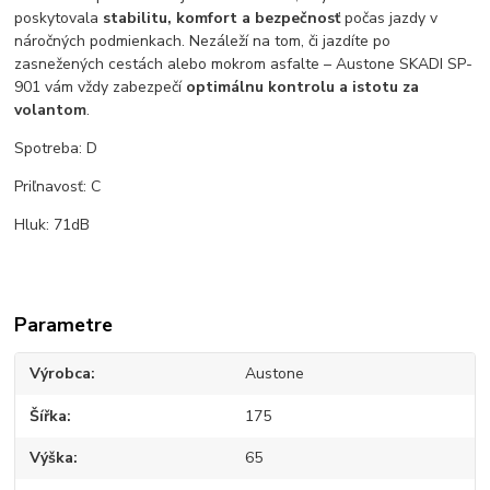
poskytovala
stabilitu, komfort a bezpečnosť
počas jazdy v
náročných podmienkach. Nezáleží na tom, či jazdíte po
zasnežených cestách alebo mokrom asfalte – Austone SKADI SP-
901 vám vždy zabezpečí
optimálnu kontrolu a istotu za
volantom
.
Spotreba: D
Priľnavosť: C
Hluk: 71dB
Parametre
Výrobca
Austone
Šířka
175
Výška
65