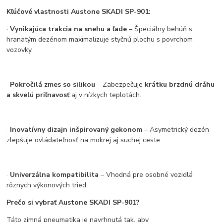
Kľúčové vlastnosti Austone SKADI SP-901:
·
Vynikajúca trakcia na snehu a ľade
– Špeciálny behúň s
hranatým dezénom maximalizuje styčnú plochu s povrchom
vozovky.
·
Pokročilá zmes so silikou
– Zabezpečuje
krátku brzdnú dráhu
a skvelú priľnavosť
aj v nízkych teplotách.
·
Inovatívny dizajn inšpirovaný gekonom
– Asymetrický dezén
zlepšuje ovládateľnosť na mokrej aj suchej ceste.
·
Univerzálna kompatibilita
– Vhodná pre osobné vozidlá
rôznych výkonových tried.
Prečo si vybrať Austone SKADI SP-901?
Táto zimná pneumatika je navrhnutá tak, aby