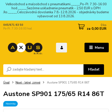
Veľkoobchod a maloobchod s pneumatikami._____Po-Pi: 7:30-16:00
hod._____Sezónne uskladnenie pneumatík - 2,50 EUR s DPH
/ks._____Celozávodná dovolenka 7.8.-12.8.2026 - objednávky budeme
vybavovať od 13.8.2026.
0
ks
045/671 63 50
za
0,00 EUR
Po-Pi: 7:30-16:00 hod.
Menu
Hľadať
Úvod
Nové - letné, zimné
Austone SP901 175/65 R14 86T
Austone SP901 175/65 R14 86T
Novinka