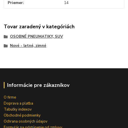
Priemer
14
Tovar zaradený v kategóriách
OSOBNÉ PNEUMATIKY, SUV
Nové - letné, zimné
Informácie pre zákazníkov
O firme
Doprava a platba
Tabuľky indexov
Obchodné podmienky
Ochrana osobných údajov
Formulár na odstúpenie od zmluvy