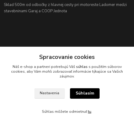
Sklad 500m od odbočky z hlavnej cesty
pri motoreste Ladomer medzi
stavebninami Garaj a COOP Jednota
Spracovanie cookies
Náš e-shop a partneri potrebujú Váš
súhlas
s použitím súborov
Kontakty
cookies, aby Vám mohli zobrazovať informácie týkajúce sa Vašich
záujmov.
Súhlasím
Nastavenia
045/671 63 50
Súhlas môžete odmietnuť
tu
.
axuspneu@gmail.com