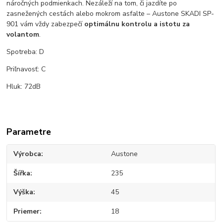
náročných podmienkach. Nezáleží na tom, či jazdíte po
zasnežených cestách alebo mokrom asfalte – Austone SKADI SP-
901 vám vždy zabezpečí
optimálnu kontrolu a istotu za
volantom
.
Spotreba: D
Priľnavosť: C
Hluk: 72dB
Parametre
Výrobca
Austone
Šířka
235
Výška
45
Priemer
18