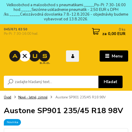
Veľkoobchod a maloobchod s pneumatikami._____Po-Pi: 7:30-16:00
hod._____Sezónne uskladnenie pneumatík - 2,50 EUR s DPH
/ks._____Celozávodná dovolenka 7.8.-12.8.2026 - objednávky budeme
vybavovať od 13.8.2026.
0
ks
045/671 63 50
za
0,00 EUR
Po-Pi: 7:30-16:00 hod.
Menu
Hľadať
Úvod
Nové - letné, zimné
Austone SP901 235/45 R18 98V
Austone SP901 235/45 R18 98V
Novinka