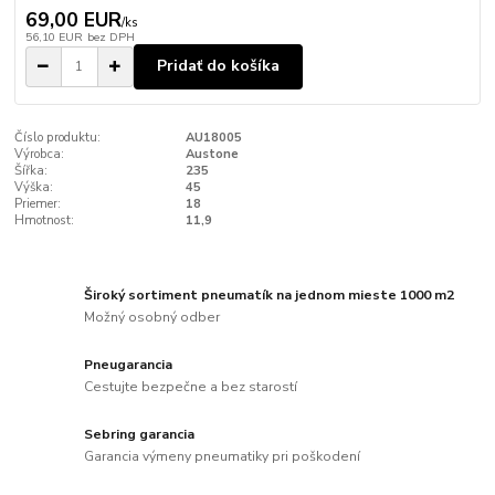
69,00 EUR
/
ks
56,10 EUR
bez DPH
Pridať do košíka
Číslo produktu:
AU18005
Výrobca:
Austone
Šířka:
235
Výška:
45
Priemer:
18
Hmotnost:
11,9
Široký sortiment pneumatík na jednom mieste 1000 m2
Možný osobný odber
Pneugarancia
Cestujte bezpečne a bez starostí
Sebring garancia
Garancia výmeny pneumatiky pri poškodení