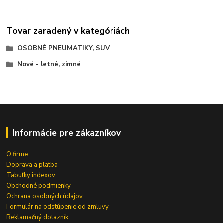
Tovar zaradený v kategóriách
OSOBNÉ PNEUMATIKY, SUV
Nové - letné, zimné
Informácie pre zákazníkov
O firme
Doprava a platba
Tabuľky indexov
Obchodné podmienky
Ochrana osobných údajov
Formulár na odstúpenie od zmluvy
Reklamačný dotazník