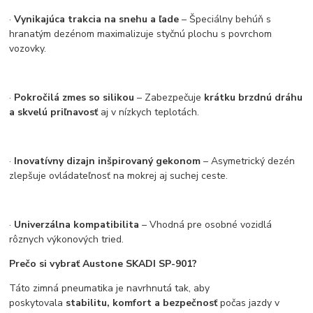
·
Vynikajúca trakcia na snehu a ľade
– Špeciálny behúň s
hranatým dezénom maximalizuje styčnú plochu s povrchom
vozovky.
·
Pokročilá zmes so silikou
– Zabezpečuje
krátku brzdnú dráhu
a skvelú priľnavosť
aj v nízkych teplotách.
·
Inovatívny dizajn inšpirovaný gekonom
– Asymetrický dezén
zlepšuje ovládateľnosť na mokrej aj suchej ceste.
·
Univerzálna kompatibilita
– Vhodná pre osobné vozidlá
rôznych výkonových tried.
Prečo si vybrať Austone SKADI SP-901?
Táto zimná pneumatika je navrhnutá tak, aby
poskytovala
stabilitu, komfort a bezpečnosť
počas jazdy v