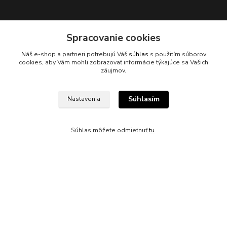
Spracovanie cookies
Náš e-shop a partneri potrebujú Váš
súhlas
s použitím súborov
Kontakty
cookies, aby Vám mohli zobrazovať informácie týkajúce sa Vašich
záujmov.
Súhlasím
Nastavenia
045/671 63 50
Súhlas môžete odmietnuť
tu
.
axuspneu@gmail.com
Vytvorené na
Eshop-rychlo.sk