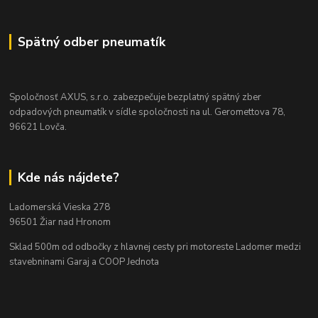
Spätný odber pneumatík
Spoločnosť AXUS, s.r.o. zabezpečuje bezplatný spätný zber
odpadových pneumatík v sídle spoločnosti na ul. Geromettova 78,
96621 Lovča.
Kde nás nájdete?
Ladomerská Vieska 278
96501 Žiar nad Hronom
Sklad 500m od odbočky z hlavnej cesty
pri motoreste Ladomer medzi
stavebninami Garaj a COOP Jednota