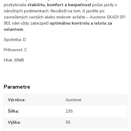
poskytovala
stabilitu, komfort a bezpečnosť
počas jazdy v
náročných podmienkach. Nezáleží na tom, či jazdíte po
zasnežených cestách alebo mokrom asfalte – Austone SKADI SP-
901 vám vždy zabezpečí
optimálnu kontrolu a istotu za
volantom
.
Spotreba: D
Priľnavosť: C
Hluk: 69dB
Parametre
Výrobca
Austone
Šířka
235
Výška
55