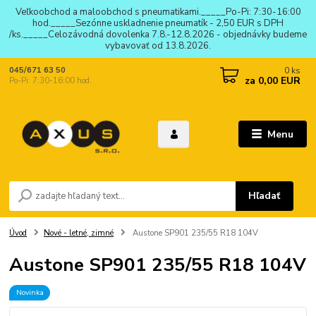
Veľkoobchod a maloobchod s pneumatikami._____Po-Pi: 7:30-16:00
hod._____Sezónne uskladnenie pneumatík - 2,50 EUR s DPH
/ks._____Celozávodná dovolenka 7.8.-12.8.2026 - objednávky budeme
vybavovať od 13.8.2026.
0
ks
045/671 63 50
za
0,00 EUR
Po-Pi: 7:30-16:00 hod.
Menu
Hľadať
Úvod
Nové - letné, zimné
Austone SP901 235/55 R18 104V
Austone SP901 235/55 R18 104V
Novinka