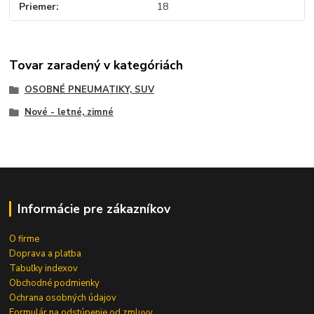
Priemer
18
Tovar zaradený v kategóriách
OSOBNÉ PNEUMATIKY, SUV
Nové - letné, zimné
Informácie pre zákazníkov
O firme
Doprava a platba
Tabuľky indexov
Obchodné podmienky
Ochrana osobných údajov
Formulár na odstúpenie od zmluvy