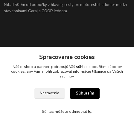
Sklad 500m od odbočky z hlavnej cesty
pri motoreste Ladomer medzi
stavebninami Garaj a COOP Jednota
Spracovanie cookies
Náš e-shop a partneri potrebujú Váš
súhlas
s použitím súborov
Kontakty
cookies, aby Vám mohli zobrazovať informácie týkajúce sa Vašich
záujmov.
Súhlasím
Nastavenia
045/671 63 50
Súhlas môžete odmietnuť
tu
.
axuspneu@gmail.com