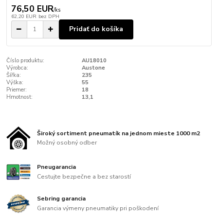
76,50 EUR
/
ks
62,20 EUR
bez DPH
Pridať do košíka
Číslo produktu:
AU18010
Výrobca:
Austone
Šířka:
235
Výška:
55
Priemer:
18
Hmotnost:
13,1
Široký sortiment pneumatík na jednom mieste 1000 m2
Možný osobný odber
Pneugarancia
Cestujte bezpečne a bez starostí
Sebring garancia
Garancia výmeny pneumatiky pri poškodení