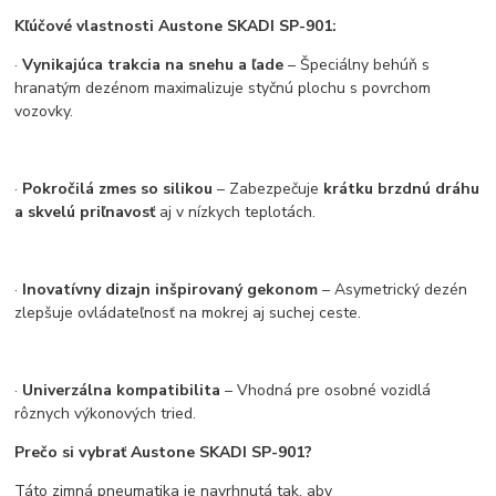
Kľúčové vlastnosti Austone SKADI SP-901:
·
Vynikajúca trakcia na snehu a ľade
– Špeciálny behúň s
hranatým dezénom maximalizuje styčnú plochu s povrchom
vozovky.
·
Pokročilá zmes so silikou
– Zabezpečuje
krátku brzdnú dráhu
a skvelú priľnavosť
aj v nízkych teplotách.
·
Inovatívny dizajn inšpirovaný gekonom
– Asymetrický dezén
zlepšuje ovládateľnosť na mokrej aj suchej ceste.
·
Univerzálna kompatibilita
– Vhodná pre osobné vozidlá
rôznych výkonových tried.
Prečo si vybrať Austone SKADI SP-901?
Táto zimná pneumatika je navrhnutá tak, aby