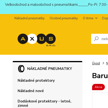
Veľkoobchod a maloobchod s pneumatikami._____Po-Pi: 7:30-1
Nákladné pneumatiky
Osobné pneumatiky
O firme
Dop
Úvod
N
NÁKLADNÉ PNEUMATIKY
Baru
Nákladné protektory
Akcia
Nákladné nové
Dodávkové protektory - letné,
zimné