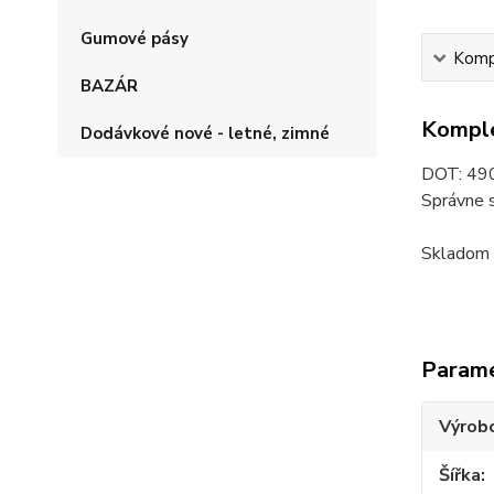
Gumové pásy
Kompl
BAZÁR
Komple
Dodávkové nové - letné, zimné
DOT: 49
Správne 
Skladom 
Param
Výrob
Šířka