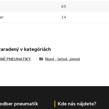
65
er
14
zaradený v kategóriách
NÉ PNEUMATIKY,
Nové - letné, zimné
odber pneumatík
Kde nás nájdete?