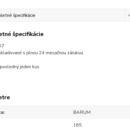
etné špecifikácie
tné špecifikácie
07
skladované s plnou 24 mesačnou zárukou.
posledný jeden kus.
etre
ca
BARUM
185