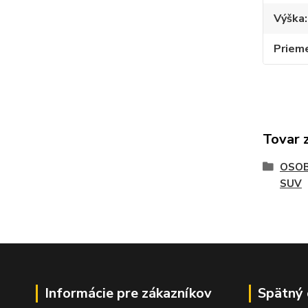
Výška
Priem
Tovar 
OSOB
SUV
Informácie pre zákazníkov
Spätný 