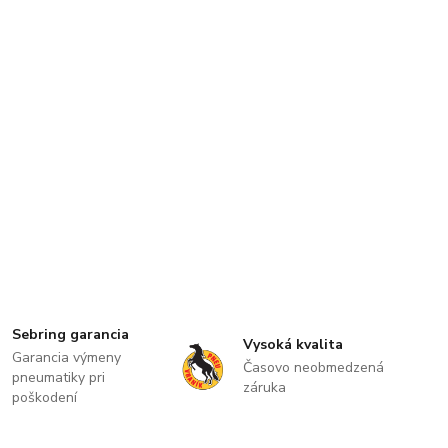
Sebring garancia
Vysoká kvalita
Garancia výmeny
Časovo neobmedzená
pneumatiky pri
záruka
poškodení