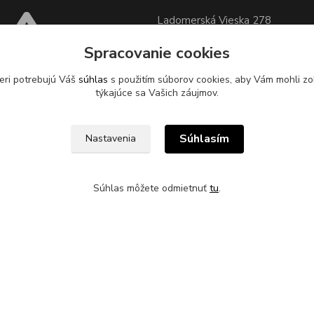
Ladomerská Vieska 278
96501 Žiar nad Hronom
Spracovanie cookies
Sklad 500m od odbočky z hlavne
eri potrebujú Váš
súhlas
s použitím súborov cookies, aby Vám mohli zo
cesty
pri motoreste Ladomer m
týkajúce sa Vašich záujmov.
stavebninami Garaj a COOP Jed
XUS, s.r.o. zabezpečuje
pätný zber odpadových
Súhlasím
Nastavenia
sídle spoločnosti na ul.
 78, 96621 Lovča.
Súhlas môžete odmietnuť
tu
.