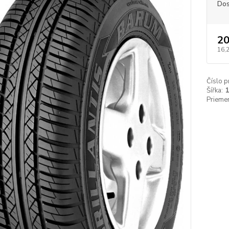
Dos
20
16,
Číslo p
Šířka:
Priemer