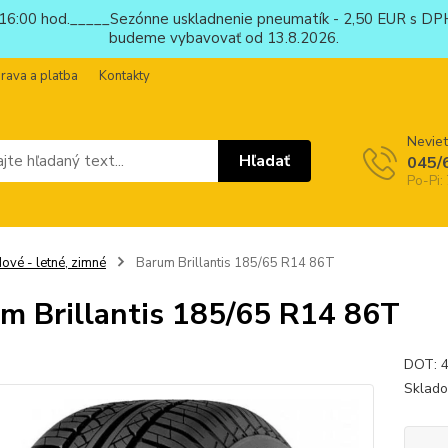
6:00 hod._____Sezónne uskladnenie pneumatík - 2,50 EUR s DPH
budeme vybavovať od 13.8.2026.
rava a platba
Kontakty
Neviet
Hľadať
045/
Po-Pi:
ové - letné, zimné
Barum Brillantis 185/65 R14 86T
m Brillantis 185/65 R14 86T
DOT: 4
Sklado