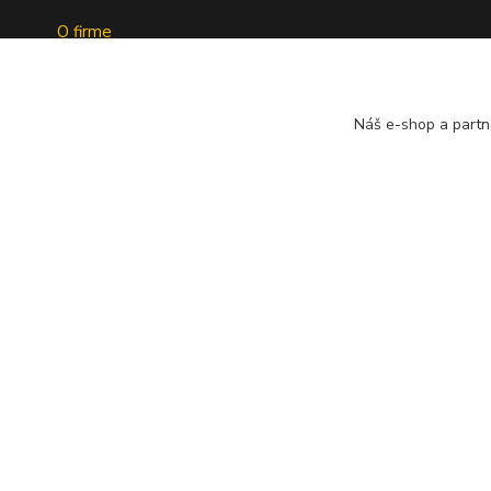
O firme
Doprava a platba
Tabuľky indexov
Obchodné podmienky
Náš e-shop a partn
Ochrana osobných údajov
Formulár na odstúpenie od zmluvy
Spoločnosť A
Reklamačný dotazník
bezplatný s
pneumatík v 
Geromettova