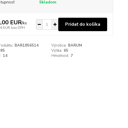
tupnosť
Skladom
,00 EUR
/
ks
Pridať do košíka
26 EUR
bez DPH
roduktu:
BAR1856514
Výrobca:
BARUM
185
Výška:
65
:
14
Hmotnost:
7