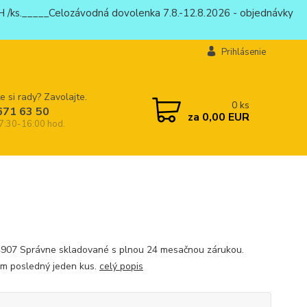
 /ks._____Celozávodná dovolenka 7.8.-12.8.2026 - objednávky
Prihlásenie
e si rady? Zavolajte.
0
ks
671 63 50
za
0,00 EUR
 7:30-16:00 hod.
907 Správne skladované s plnou 24 mesačnou zárukou.
m posledný jeden kus.
celý popis