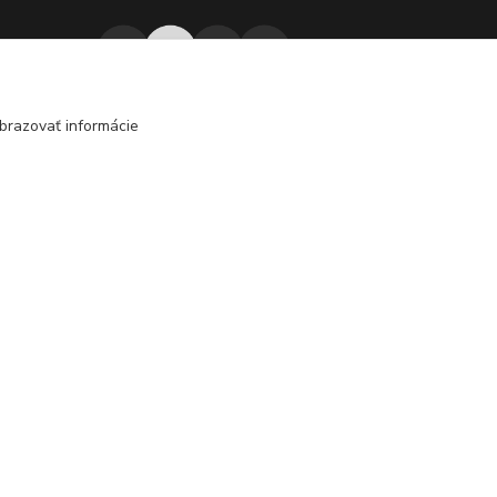
j
045/671 63 50
brazovať informácie
edzi
nota
axuspneu@gmail.com
Vytvorené na
Eshop-rychlo.sk