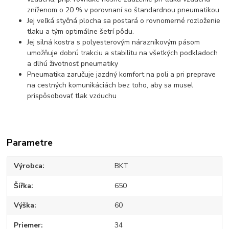
zníženom o 20 % v porovnaní so štandardnou pneumatikou
Jej veľká styčná plocha sa postará o rovnomerné rozloženie
tlaku a tým optimálne šetrí pôdu.
Jej silná kostra s polyesterovým nárazníkovým pásom
umožňuje dobrú trakciu a stabilitu na všetkých podkladoch
a dlhú životnosť pneumatiky
Pneumatika zaručuje jazdný komfort na poli a pri preprave
na cestných komunikáciách bez toho, aby sa musel
prispôsobovať tlak vzduchu
Parametre
Výrobca
BKT
Šířka
650
Výška
60
Priemer
34