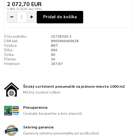
2 072,70 EUR
1 685,12 EUR
bez DPH
Pridať do košíka
Číslo produktu:
15726320-1
EAN kód:
8903094063628
Výrobca:
BKT
Šířka:
650
Výška:
60
Priemer:
34
Hmotnost:
207,67
Široký sortiment pneumatík na jednom mieste 1000 m2
Možný osobný odber
Pneugarancia
Cestujte bezpečne a bez starostí
Sebring garancia
Garancia výmeny pneumatiky pri poškodení