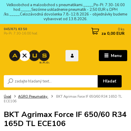
Veľkoobchod a maloobchod s pneumatikami._____Po-Pi: 7:30-16:00
hod._____Sezónne uskladnenie pneumatík - 2,50 EUR s DPH
/ks._____Celozávodná dovolenka 7.8.-12.8.2026 - objednávky budeme
vybavovať od 13.8.2026.
0
ks
045/671 63 50
za
0,00 EUR
Po-Pi: 7:30-16:00 hod.
Menu
Hľadať
Úvod
AGRO Pneumatiky
BKT Agrimax Force IF 650/60 R34 165D TL
ECE106
BKT Agrimax Force IF 650/60 R34
165D TL ECE106