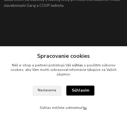
stavebninami Garaj a COOP Jednota
Spracovanie cookies
Kontakty
Náš e-shop a partneri potrebujú Váš
súhlas
s použitím súborov
cookies, aby Vám mohli zobrazovať informácie týkajúce sa Vašich
záujmov.
Súhlasím
Nastavenia
045/671 63 50
Súhlas môžete odmietnuť
tu
.
axuspneu@gmail.com