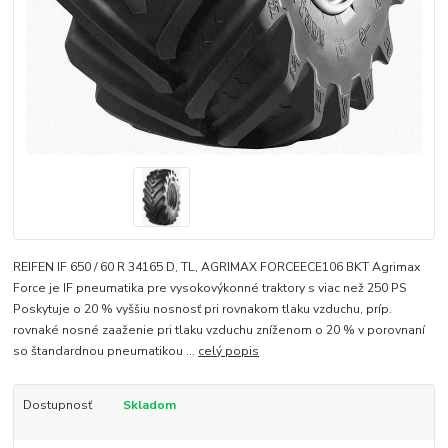
REIFEN IF 650 / 60 R 34165 D, TL, AGRIMAX FORCEECE106 BKT Agrimax
Force je IF pneumatika pre vysokovýkonné traktory s viac než 250 PS
Poskytuje o 20 % vyššiu nosnosť pri rovnakom tlaku vzduchu, príp.
rovnaké nosné zaaženie pri tlaku vzduchu zníženom o 20 % v porovnaní
so štandardnou pneumatikou ...
celý popis
Dostupnosť
Skladom