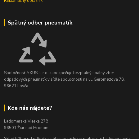
Reklamačný dotazník
Spätný odber pneumatík
Spoločnosť AXUS, s.r.o. zabezpečuje bezplatný spätný zber
odpadových pneumatík v sídle spoločnosti na ul. Geromettova 78,
96621 Lovča.
Kde nás nájdete?
Ladomerská Vieska 278
96501 Žiar nad Hronom
Sklad 500m od odbočky z hlavnej cesty
pri motoreste Ladomer medzi