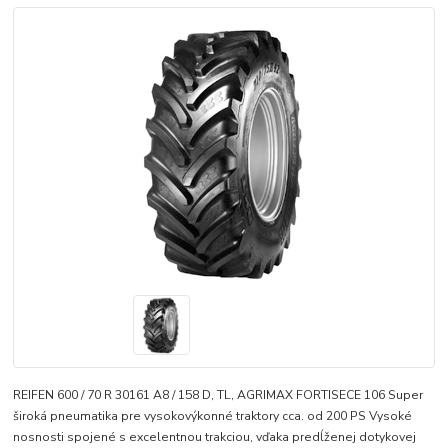
REIFEN 600 / 70 R 30161 A8 / 158 D, TL, AGRIMAX FORTISECE 106 Super
široká pneumatika pre vysokovýkonné traktory cca. od 200 PS Vysoké
nosnosti spojené s excelentnou trakciou, vďaka predĺženej dotykovej