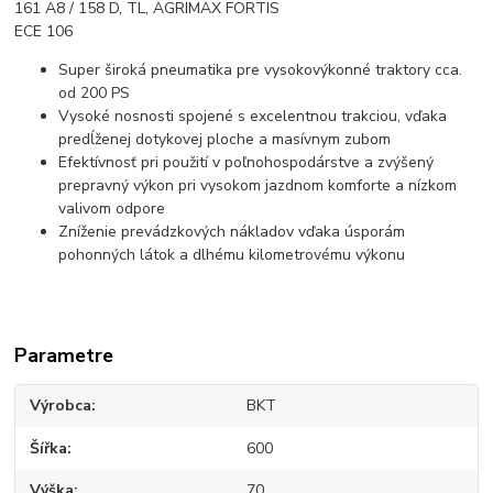
161 A8 / 158 D, TL, AGRIMAX FORTIS
ECE 106
Super široká pneumatika pre vysokovýkonné traktory cca.
od 200 PS
Vysoké nosnosti spojené s excelentnou trakciou, vďaka
predĺženej dotykovej ploche a masívnym zubom
Efektívnosť pri použití v poľnohospodárstve a zvýšený
prepravný výkon pri vysokom jazdnom komforte a nízkom
valivom odpore
Zníženie prevádzkových nákladov vďaka úsporám
pohonných látok a dlhému kilometrovému výkonu
Parametre
Výrobca
BKT
Šířka
600
Výška
70