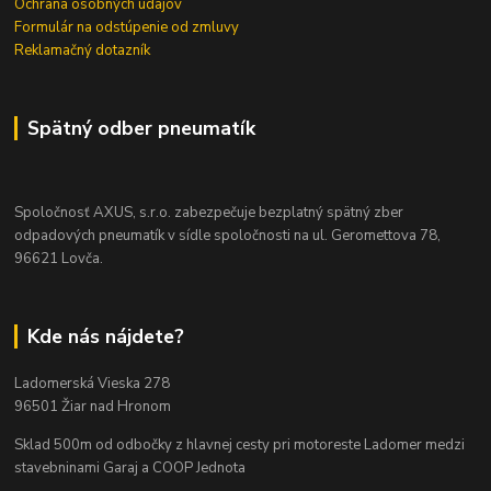
Ochrana osobných údajov
Formulár na odstúpenie od zmluvy
Reklamačný dotazník
Spätný odber pneumatík
Spoločnosť AXUS, s.r.o. zabezpečuje bezplatný spätný zber
odpadových pneumatík v sídle spoločnosti na ul. Geromettova 78,
96621 Lovča.
Kde nás nájdete?
Ladomerská Vieska 278
96501 Žiar nad Hronom
Sklad 500m od odbočky z hlavnej cesty
pri motoreste Ladomer medzi
stavebninami Garaj a COOP Jednota