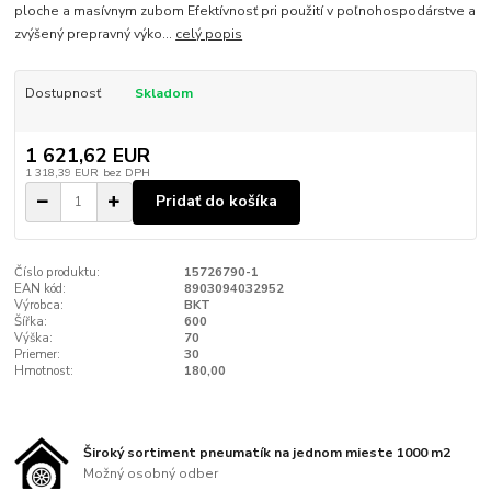
ploche a masívnym zubom Efektívnosť pri použití v poľnohospodárstve a
zvýšený prepravný výko...
celý popis
Dostupnosť
Skladom
1 621,62 EUR
1 318,39 EUR
bez DPH
Pridať do košíka
Číslo produktu:
15726790-1
EAN kód:
8903094032952
Výrobca:
BKT
Šířka:
600
Výška:
70
Priemer:
30
Hmotnost:
180,00
Široký sortiment pneumatík na jednom mieste 1000 m2
Možný osobný odber