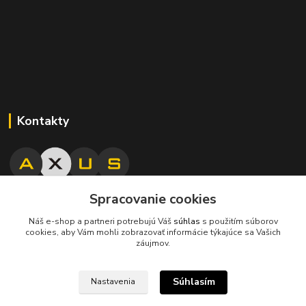
Kontakty
Spracovanie cookies
045/671 63 50
Náš e-shop a partneri potrebujú Váš
súhlas
s použitím súborov
cookies, aby Vám mohli zobrazovať informácie týkajúce sa Vašich
axuspneu@gmail.com
záujmov.
Súhlasím
Nastavenia