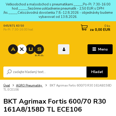
Veľkoobchod a maloobchod s pneumatikami._____Po-Pi: 7:30-16:00
hod._____Sezónne uskladnenie pneumatík - 2,50 EUR s DPH
/ks._____Celozávodná dovolenka 7.8.-12.8.2026 - objednávky budeme
vybavovať od 13.8.2026.
0
ks
045/671 63 50
za
0,00 EUR
Po-Pi: 7:30-16:00 hod.
Menu
Hľadať
Úvod
AGRO Pneumatiky
BKT Agrimax Fortis 600/70 R30 161A8/158D
TL ECE106
BKT Agrimax Fortis 600/70 R30
161A8/158D TL ECE106