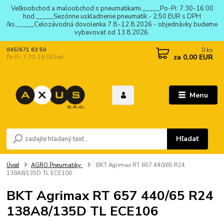
Veľkoobchod a maloobchod s pneumatikami._____Po-Pi: 7:30-16:00
hod._____Sezónne uskladnenie pneumatík - 2,50 EUR s DPH
/ks._____Celozávodná dovolenka 7.8.-12.8.2026 - objednávky budeme
vybavovať od 13.8.2026.
0
ks
045/671 63 50
za
0,00 EUR
Po-Pi: 7:30-16:00 hod.
Menu
Hľadať
Úvod
AGRO Pneumatiky
BKT Agrimax RT 657 440/65 R24
138A8/135D TL ECE106
BKT Agrimax RT 657 440/65 R24
138A8/135D TL ECE106