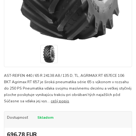
AST-REIFEN 440 / 65 R 24138 A8 / 135 D, TL, AGRIMAX RT 657ECE 106
BKT Agrimax RT 657 je široká pneumatika série 65 s výkonom v rozsahu
do 250 PS Pneumatika vďaka svojmu masívnemu dezénu a veľkej styčnéj
ploche poskytuje vynikajúcu trakciu pri obrábaní tých najažších pôd
Súčasne sa vďaka jej vys...
celý popis
Dostupnosť
Skladom
696,78 EUR