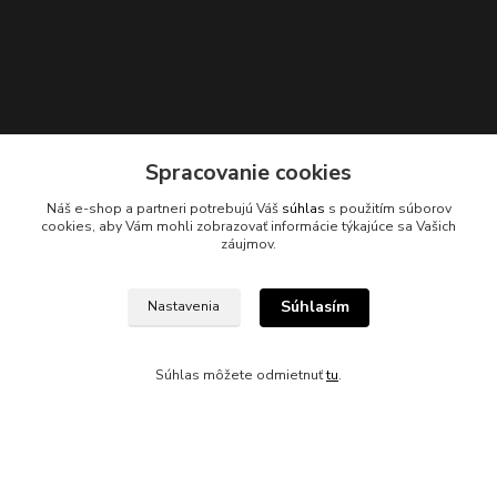
Spracovanie cookies
Kontakty
Náš e-shop a partneri potrebujú Váš
súhlas
s použitím súborov
cookies, aby Vám mohli zobrazovať informácie týkajúce sa Vašich
záujmov.
Súhlasím
Nastavenia
045/671 63 50
axuspneu@gmail.com
Súhlas môžete odmietnuť
tu
.