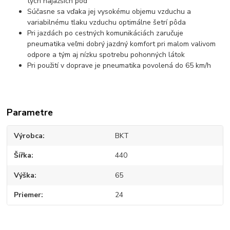
tých najažších pôd
Súčasne sa vďaka jej vysokému objemu vzduchu a
variabilnému tlaku vzduchu optimálne šetrí pôda
Pri jazdách po cestných komunikáciách zaručuje
pneumatika veľmi dobrý jazdný komfort pri malom valivom
odpore a tým aj nízku spotrebu pohonných látok
Pri použití v doprave je pneumatika povolená do 65 km/h
Parametre
Výrobca
BKT
Šířka
440
Výška
65
Priemer
24