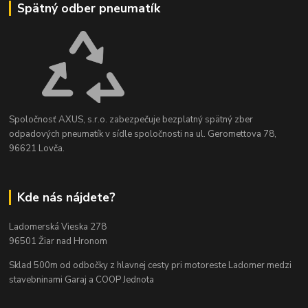
Spätný odber pneumatík
Spoločnosť AXUS, s.r.o. zabezpečuje bezplatný spätný zber
odpadových pneumatík v sídle spoločnosti na ul. Geromettova 78,
96621 Lovča.
Kde nás nájdete?
Ladomerská Vieska 278
96501 Žiar nad Hronom
Sklad 500m od odbočky z hlavnej cesty
pri motoreste Ladomer medzi
stavebninami Garaj a COOP Jednota