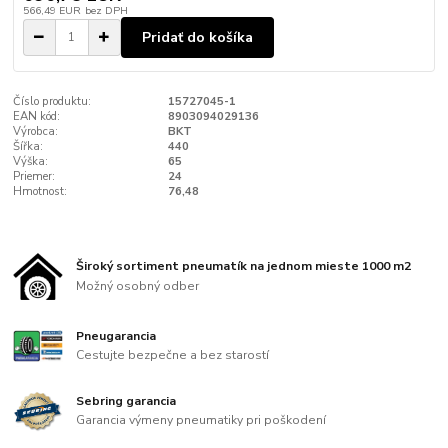
566,49 EUR
bez DPH
Pridať do košíka
Číslo produktu:
15727045-1
EAN kód:
8903094029136
Výrobca:
BKT
Šířka:
440
Výška:
65
Priemer:
24
Hmotnost:
76,48
Široký sortiment pneumatík na jednom mieste 1000 m2
Možný osobný odber
Pneugarancia
Cestujte bezpečne a bez starostí
Sebring garancia
Garancia výmeny pneumatiky pri poškodení