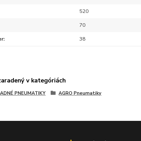
520
70
er
38
zaradený v kategóriách
ADNÉ PNEUMATIKY
AGRO Pneumatiky