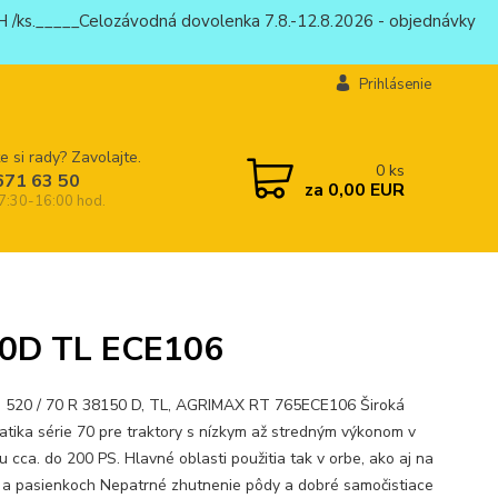
 /ks._____Celozávodná dovolenka 7.8.-12.8.2026 - objednávky
Prihlásenie
e si rady? Zavolajte.
0
ks
671 63 50
za
0,00 EUR
 7:30-16:00 hod.
50D TL ECE106
 520 / 70 R 38150 D, TL, AGRIMAX RT 765ECE106 Široká
tika série 70 pre traktory s nízkym až stredným výkonom v
 cca. do 200 PS. Hlavné oblasti použitia tak v orbe, ako aj na
 a pasienkoch Nepatrné zhutnenie pôdy a dobré samočistiace