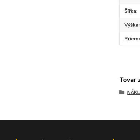
Šířka
Výška
Priem
Tovar 
NÁKL