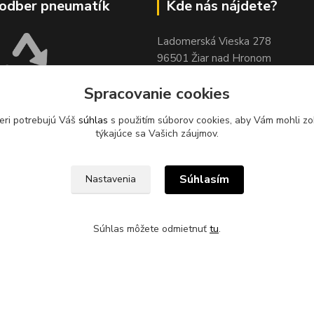
odber pneumatík
Kde nás nájdete?
Ladomerská Vieska 278
96501 Žiar nad Hronom
Sklad 500m od odbočky z hlavne
Spracovanie cookies
cesty
pri motoreste Ladomer m
stavebninami Garaj a COOP Jed
eri potrebujú Váš
súhlas
s použitím súborov cookies, aby Vám mohli zo
XUS, s.r.o. zabezpečuje
týkajúce sa Vašich záujmov.
pätný zber odpadových
sídle spoločnosti na ul.
 78, 96621 Lovča.
Súhlasím
Nastavenia
Súhlas môžete odmietnuť
tu
.