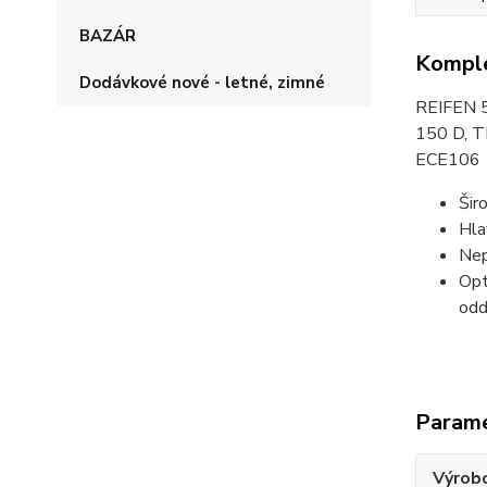
BAZÁR
Komple
Dodávkové nové - letné, zimné
REIFEN 5
150 D, 
ECE106
Šir
Hla
Nep
Opt
odd
Param
Výrob