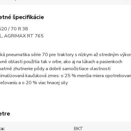
tné špecifikácie
20 / 70 R 38
TL, AGRIMAX RT 765
oká pneumatika série 70 pre traktory s nízkym až stredným výko
vné oblasti použitia tak v orbe, ako aj na lúkach a pasienkoch
atrné zhutnenie pôdy a dobré samočistiace vlastnosti
imalizovaná kaučuková zmes: o 25 % menšia miera opotrebovania
eľovaniu a o 20 % viac hnacej sily
etre
ca
BKT