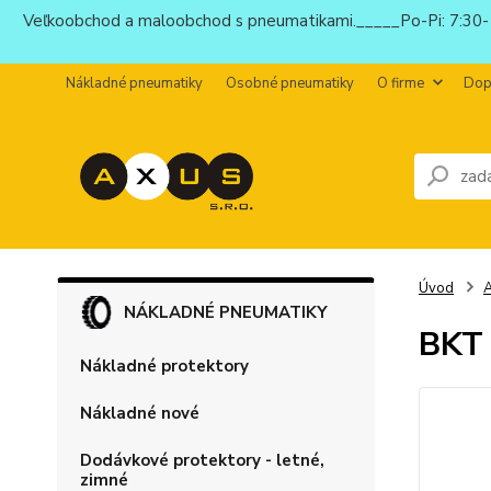
Veľkoobchod a maloobchod s pneumatikami._____Po-Pi: 7:30-1
Nákladné pneumatiky
Osobné pneumatiky
O firme
Dop
Úvod
NÁKLADNÉ PNEUMATIKY
BKT 
Nákladné protektory
Nákladné nové
Dodávkové protektory - letné,
zimné