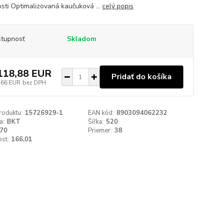
osti Optimalizovaná kaučuková ...
celý popis
tupnosť
Skladom
118,88 EUR
Pridať do košíka
,66 EUR
bez DPH
roduktu:
15726929-1
EAN kód:
8903094062232
a:
BKT
Šířka:
520
70
Priemer:
38
st:
166,01