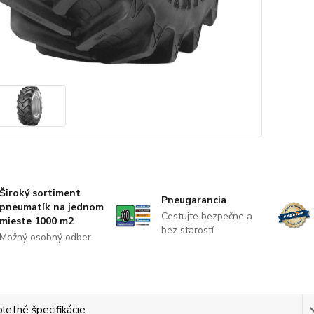
Široký sortiment
Pneugarancia
pneumatík na jednom
Cestujte bezpečne a
mieste 1000 m2
bez starostí
Možný osobný odber
etné špecifikácie