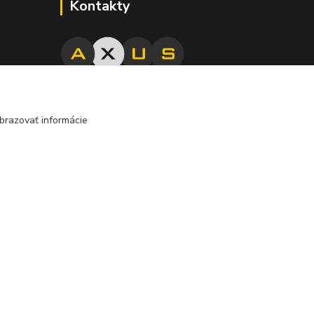
Kontakty
j
045/671 63 50
edzi
nota
brazovať informácie
axuspneu@gmail.com
Vytvorené na
Eshop-rychlo.sk