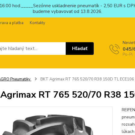
6:00 hod._____Sezónne uskladnenie pneumatík - 2,50 EUR s DPH
budeme vybavovať od 13.8.2026.
rava a platba
Kontakty
Neviet
Hľadať
045/
Po-Pi:
AGRO Pneumatiky
BKT Agrimax RT 765 520/70 R38 150D TL ECE106
Agrimax RT 765 520/70 R38 1
REIFEN
pneuma
rozsahu
lúkach