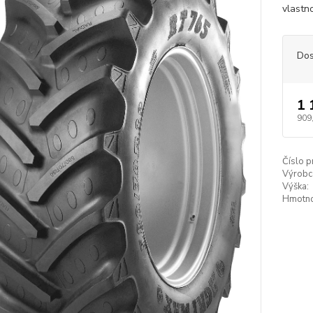
vlastn
Dos
1 
909
Číslo p
Výrobc
Výška:
Hmotno