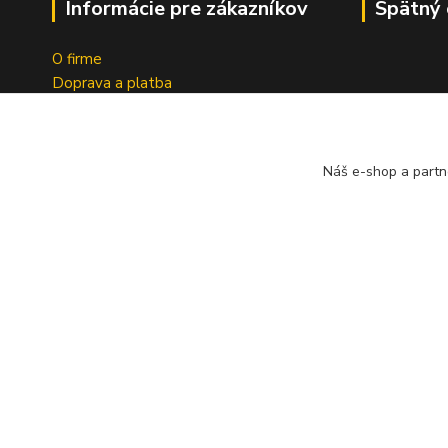
Informácie pre zákazníkov
Spätný 
O firme
Doprava a platba
Tabuľky indexov
Obchodné podmienky
Ochrana osobných údajov
Náš e-shop a partn
Formulár na odstúpenie od zmluvy
Spoločnosť A
Reklamačný dotazník
bezplatný s
pneumatík v 
Geromettova