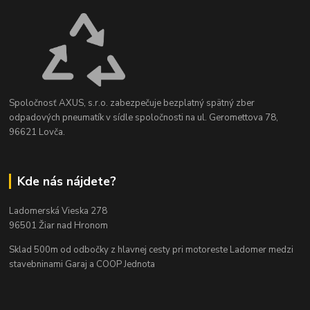
Spoločnosť AXUS, s.r.o. zabezpečuje bezplatný spätný zber
odpadových pneumatík v sídle spoločnosti na ul. Geromettova 78,
96621 Lovča.
Kde nás nájdete?
Ladomerská Vieska 278
96501 Žiar nad Hronom
Sklad 500m od odbočky z hlavnej cesty
pri motoreste Ladomer medzi
stavebninami Garaj a COOP Jednota