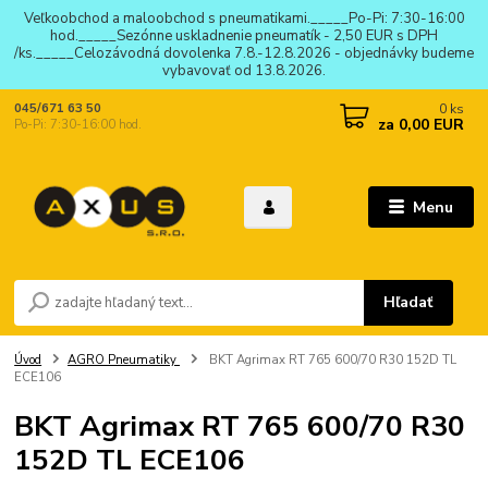
Veľkoobchod a maloobchod s pneumatikami._____Po-Pi: 7:30-16:00
hod._____Sezónne uskladnenie pneumatík - 2,50 EUR s DPH
/ks._____Celozávodná dovolenka 7.8.-12.8.2026 - objednávky budeme
vybavovať od 13.8.2026.
0
ks
045/671 63 50
za
0,00 EUR
Po-Pi: 7:30-16:00 hod.
Menu
Hľadať
Úvod
AGRO Pneumatiky
BKT Agrimax RT 765 600/70 R30 152D TL
ECE106
BKT Agrimax RT 765 600/70 R30
152D TL ECE106