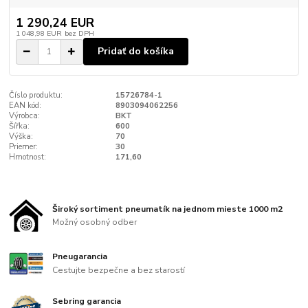
1 290,24 EUR
1 048,98 EUR
bez DPH
Pridať do košíka
Číslo produktu:
15726784-1
EAN kód:
8903094062256
Výrobca:
BKT
Šířka:
600
Výška:
70
Priemer:
30
Hmotnost:
171,60
Široký sortiment pneumatík na jednom mieste 1000 m2
Možný osobný odber
Pneugarancia
Cestujte bezpečne a bez starostí
Sebring garancia