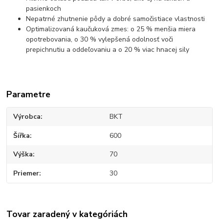
pasienkoch
Nepatrné zhutnenie pôdy a dobré samočistiace vlastnosti
Optimalizovaná kaučuková zmes: o 25 % menšia miera
opotrebovania, o 30 % vylepšená odolnosť voči
prepichnutiu a oddeľovaniu a o 20 % viac hnacej sily
Parametre
Výrobca
BKT
Šířka
600
Výška
70
Priemer
30
Tovar zaradený v kategóriách