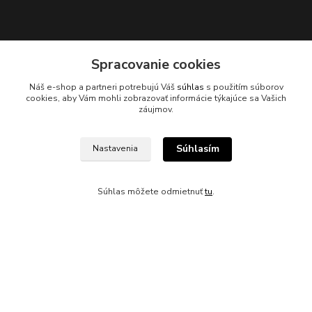
Spracovanie cookies
Náš e-shop a partneri potrebujú Váš
súhlas
s použitím súborov
Kontakty
cookies, aby Vám mohli zobrazovať informácie týkajúce sa Vašich
záujmov.
Súhlasím
Nastavenia
045/671 63 50
Súhlas môžete odmietnuť
tu
.
axuspneu@gmail.com
Vytvorené na
Eshop-rychlo.sk