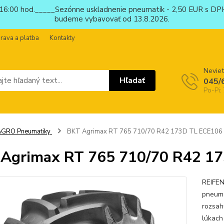
6:00 hod._____Sezónne uskladnenie pneumatík - 2,50 EUR s DPH
budeme vybavovať od 13.8.2026.
rava a platba
Kontakty
Neviet
Hľadať
045/
Po-Pi:
AGRO Pneumatiky
BKT Agrimax RT 765 710/70 R42 173D TL ECE106
Agrimax RT 765 710/70 R42 1
REIFEN
pneuma
rozsahu
lúkach