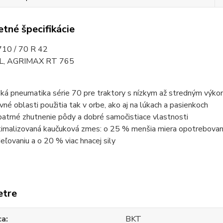
tné špecifikácie
10 / 70 R 42
TL, AGRIMAX RT 765
oká pneumatika série 70 pre traktory s nízkym až stredným výko
vné oblasti použitia tak v orbe, ako aj na lúkach a pasienkoch
atrné zhutnenie pôdy a dobré samočistiace vlastnosti
imalizovaná kaučuková zmes: o 25 % menšia miera opotrebovania
eľovaniu a o 20 % viac hnacej sily
etre
ca
BKT