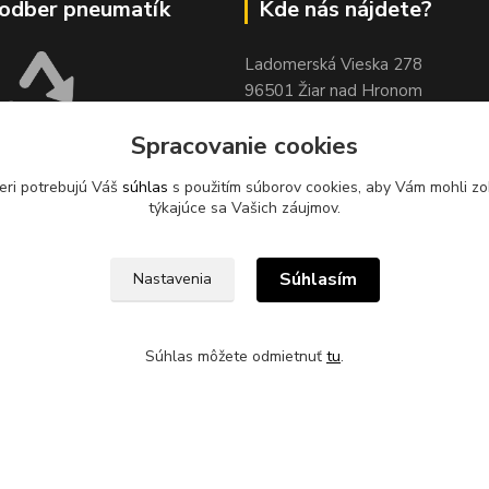
odber pneumatík
Kde nás nájdete?
Ladomerská Vieska 278
96501 Žiar nad Hronom
Sklad 500m od odbočky z hlavne
Spracovanie cookies
cesty
pri motoreste Ladomer m
stavebninami Garaj a COOP Jed
eri potrebujú Váš
súhlas
s použitím súborov cookies, aby Vám mohli zo
XUS, s.r.o. zabezpečuje
týkajúce sa Vašich záujmov.
pätný zber odpadových
sídle spoločnosti na ul.
 78, 96621 Lovča.
Súhlasím
Nastavenia
Súhlas môžete odmietnuť
tu
.