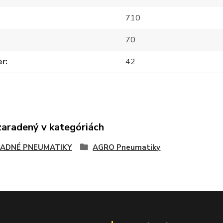
710
70
er
42
zaradený v kategóriách
ADNÉ PNEUMATIKY
AGRO Pneumatiky