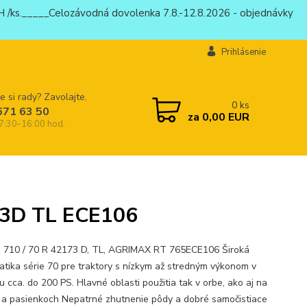
 /ks._____Celozávodná dovolenka 7.8.-12.8.2026 - objednávky
Prihlásenie
e si rady? Zavolajte.
0
ks
671 63 50
za
0,00 EUR
 7:30-16:00 hod.
73D TL ECE106
 710 / 70 R 42173 D, TL, AGRIMAX RT 765ECE106 Široká
tika série 70 pre traktory s nízkym až stredným výkonom v
 cca. do 200 PS. Hlavné oblasti použitia tak v orbe, ako aj na
 a pasienkoch Nepatrné zhutnenie pôdy a dobré samočistiace