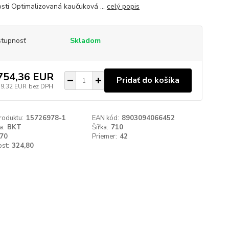
osti Optimalizovaná kaučuková ...
celý popis
tupnosť
Skladom
754,36 EUR
Pridať do košíka
39,32 EUR
bez DPH
roduktu:
15726978-1
EAN kód:
8903094066452
a:
BKT
Šířka:
710
70
Priemer:
42
st:
324,80