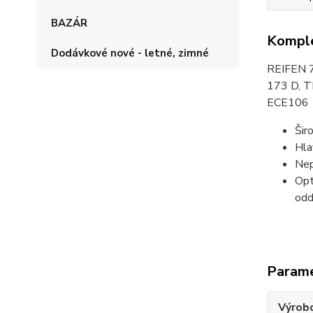
BAZÁR
Komple
Dodávkové nové - letné, zimné
REIFEN 7
173 D, 
ECE106
Šir
Hla
Nep
Opt
odd
Param
Výrob