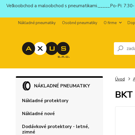
Veľkoobchod a maloobchod s pneumatikami._____Po-Pi: 7:30-1
Nákladné pneumatiky
Osobné pneumatiky
O firme
Dop
Úvod
NÁKLADNÉ PNEUMATIKY
BKT 
Nákladné protektory
Nákladné nové
Dodávkové protektory - letné,
zimné