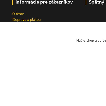
Informácie pre zákazníkov
Spätný 
O firme
Doprava a platba
Tabuľky indexov
Obchodné podmienky
Ochrana osobných údajov
Náš e-shop a partn
Formulár na odstúpenie od zmluvy
Spoločnosť A
Reklamačný dotazník
bezplatný s
pneumatík v 
Geromettova