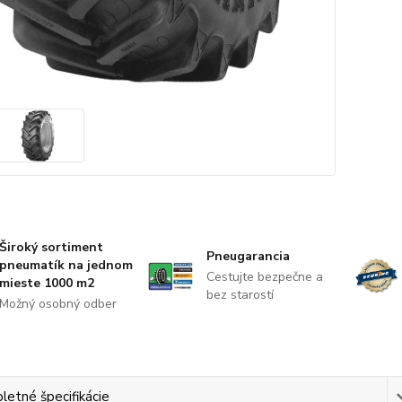
Široký sortiment
Pneugarancia
pneumatík na jednom
Cestujte bezpečne a
mieste 1000 m2
bez starostí
Možný osobný odber
etné špecifikácie