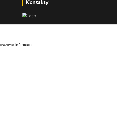
Kontakty
045/671 63 50
j
edzi
axuspneu@gmail.com
nota
brazovať informácie
Vytvorené na
Eshop-rychlo.sk