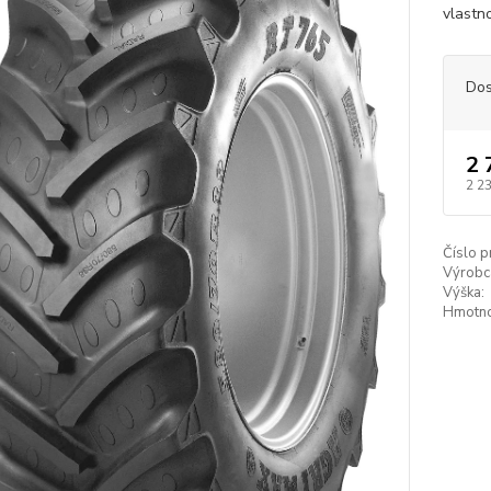
vlastn
Dos
2 
2 2
Číslo p
Výrobc
Výška:
Hmotno