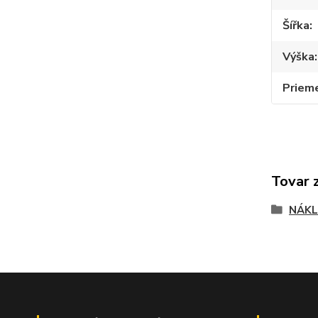
Šířka
Výška
Priem
Tovar 
NÁKL