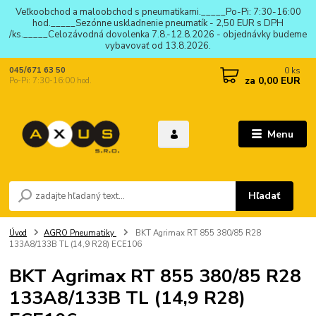
Veľkoobchod a maloobchod s pneumatikami._____Po-Pi: 7:30-16:00
hod._____Sezónne uskladnenie pneumatík - 2,50 EUR s DPH
/ks._____Celozávodná dovolenka 7.8.-12.8.2026 - objednávky budeme
vybavovať od 13.8.2026.
0
ks
045/671 63 50
za
0,00 EUR
Po-Pi: 7:30-16:00 hod.
Menu
Hľadať
Úvod
AGRO Pneumatiky
BKT Agrimax RT 855 380/85 R28
133A8/133B TL (14,9 R28) ECE106
BKT Agrimax RT 855 380/85 R28
133A8/133B TL (14,9 R28)