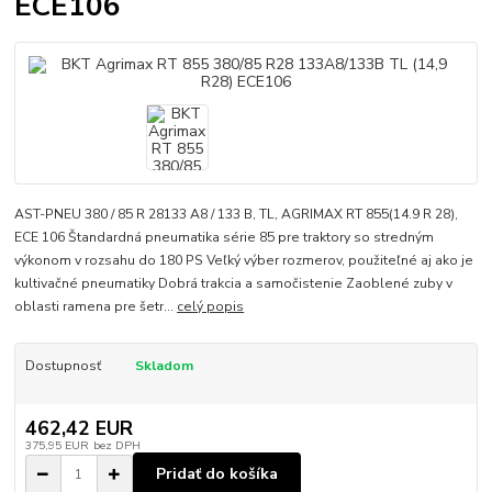
ECE106
AST-PNEU 380 / 85 R 28133 A8 / 133 B, TL, AGRIMAX RT 855(14.9 R 28),
ECE 106 Štandardná pneumatika série 85 pre traktory so stredným
výkonom v rozsahu do 180 PS Veľký výber rozmerov, použiteľné aj ako je
kultivačné pneumatiky Dobrá trakcia a samočistenie Zaoblené zuby v
oblasti ramena pre šetr...
celý popis
Dostupnosť
Skladom
462,42 EUR
375,95 EUR
bez DPH
Pridať do košíka