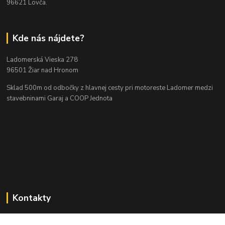
96621 Lovča.
Kde nás nájdete?
Ladomerská Vieska 278
96501 Žiar nad Hronom
Sklad 500m od odbočky z hlavnej cesty
pri motoreste Ladomer medzi
stavebninami Garaj a COOP Jednota
Kontakty