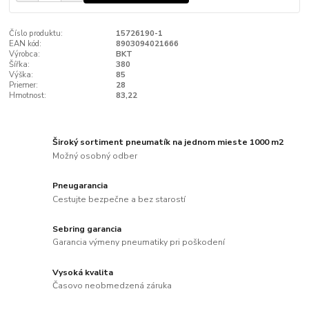
Číslo produktu:
15726190-1
EAN kód:
8903094021666
Výrobca:
BKT
Šířka:
380
Výška:
85
Priemer:
28
Hmotnost:
83,22
Široký sortiment pneumatík na jednom mieste 1000 m2
Možný osobný odber
Pneugarancia
Cestujte bezpečne a bez starostí
Sebring garancia
Garancia výmeny pneumatiky pri poškodení
Vysoká kvalita
Časovo neobmedzená záruka