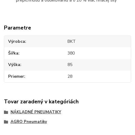
prepichnutiu a oddeľovaniu a o 20 % viac hnacej sily
Parametre
Výrobca
BKT
Šířka
380
Výška
85
Priemer
28
Tovar zaradený v kategóriách
NÁKLADNÉ PNEUMATIKY
AGRO Pneumatiky