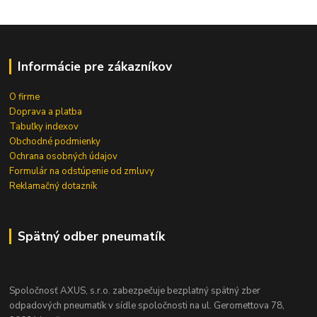
Informácie pre zákazníkov
O firme
Doprava a platba
Tabuľky indexov
Obchodné podmienky
Ochrana osobných údajov
Formulár na odstúpenie od zmluvy
Reklamačný dotazník
Spätný odber pneumatík
Spoločnosť AXUS, s.r.o. zabezpečuje bezplatný spätný zber
odpadových pneumatík v sídle spoločnosti na ul. Geromettova 78,