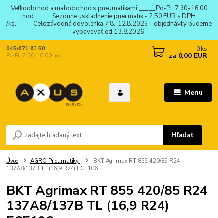
Veľkoobchod a maloobchod s pneumatikami._____Po-Pi: 7:30-16:00
hod._____Sezónne uskladnenie pneumatík - 2,50 EUR s DPH
/ks._____Celozávodná dovolenka 7.8.-12.8.2026 - objednávky budeme
vybavovať od 13.8.2026.
0
ks
045/671 63 50
za
0,00 EUR
Po-Pi: 7:30-16:00 hod.
Menu
Hľadať
Úvod
AGRO Pneumatiky
BKT Agrimax RT 855 420/85 R24
137A8/137B TL (16,9 R24) ECE106
BKT Agrimax RT 855 420/85 R24
137A8/137B TL (16,9 R24)