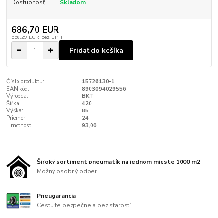
Dostupnosť
Skladom
686,70 EUR
558,29 EUR
bez DPH
Pridať do košíka
Číslo produktu:
15726130-1
EAN kód:
8903094029556
Výrobca:
BKT
Šířka:
420
Výška:
85
Priemer:
24
Hmotnost:
93,00
Široký sortiment pneumatík na jednom mieste 1000 m2
Možný osobný odber
Pneugarancia
Cestujte bezpečne a bez starostí