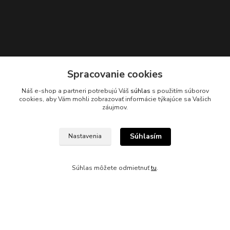
Spracovanie cookies
Náš e-shop a partneri potrebujú Váš
súhlas
s použitím súborov
Kontakty
cookies, aby Vám mohli zobrazovať informácie týkajúce sa Vašich
záujmov.
Súhlasím
Nastavenia
045/671 63 50
Súhlas môžete odmietnuť
tu
.
axuspneu@gmail.com