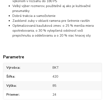
výkonom v rozsahu do 180 PS
Veľký výber rozmerov, použiteľné aj ako je kultivačné
pneumatiky
Dobrá trakcia a samočistenie
Zaoblené zuby v oblasti ramena pre šetrenie rastlín
Optimalizovaná kaučuková zmes: o 25 % menšia miera
opotrebovania, o 30 % vylepšená odolnosť voči
prepichnutiu a oddeľovaniu a o 20 % viac hnacej sily
Parametre
Výrobca
BKT
Šířka
420
Výška
85
Priemer
24