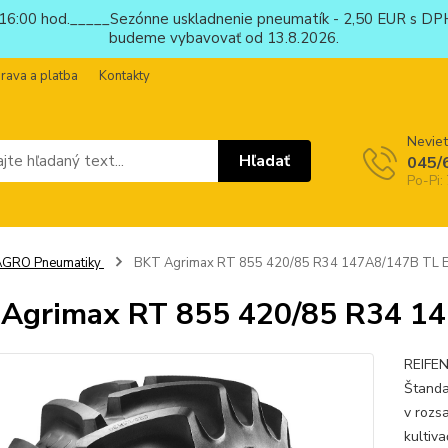
6:00 hod._____Sezónne uskladnenie pneumatík - 2,50 EUR s DPH
budeme vybavovať od 13.8.2026.
rava a platba
Kontakty
Neviet
Hľadať
045/
Po-Pi:
AGRO Pneumatiky
BKT Agrimax RT 855 420/85 R34 147A8/147B TL 
Agrimax RT 855 420/85 R34 1
REIFEN
Štanda
v rozs
kultiv