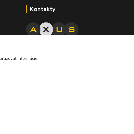
Kontakty
j
045/671 63 50
edzi
nota
brazovať informácie
axuspneu@gmail.com