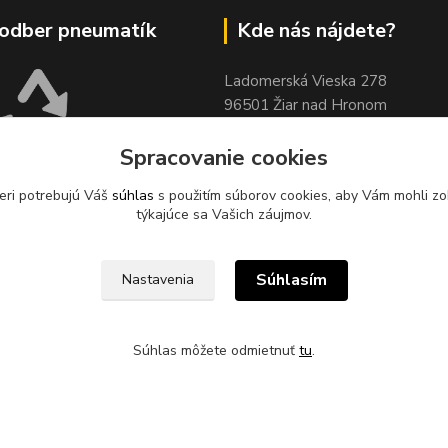
odber pneumatík
Kde nás nájdete?
Ladomerská Vieska 278
96501 Žiar nad Hronom
Sklad 500m od odbočky z hlavne
Spracovanie cookies
cesty
pri motoreste Ladomer m
stavebninami Garaj a COOP Jed
eri potrebujú Váš
súhlas
s použitím súborov cookies, aby Vám mohli zo
XUS, s.r.o. zabezpečuje
týkajúce sa Vašich záujmov.
pätný zber odpadových
sídle spoločnosti na ul.
 78, 96621 Lovča.
Súhlasím
Nastavenia
Súhlas môžete odmietnuť
tu
.