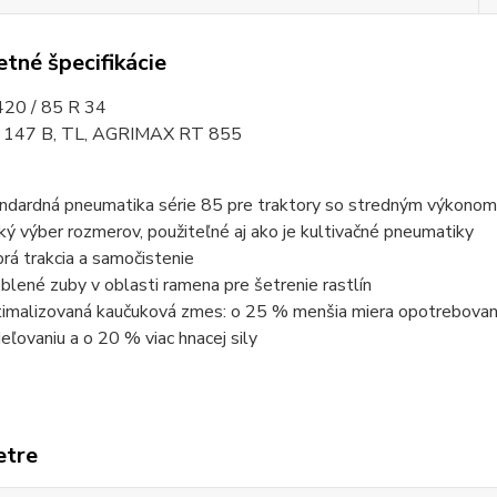
tné špecifikácie
20 / 85 R 34
/ 147 B, TL, AGRIMAX RT 855
ndardná pneumatika série 85 pre traktory so stredným výkono
ký výber rozmerov, použiteľné aj ako je kultivačné pneumatiky
rá trakcia a samočistenie
blené zuby v oblasti ramena pre šetrenie rastlín
imalizovaná kaučuková zmes: o 25 % menšia miera opotrebovania
eľovaniu a o 20 % viac hnacej sily
etre