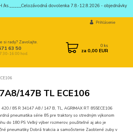
 /ks._____Celozávodná dovolenka 7.8.-12.8.2026 - objednávky
Prihlásenie
e si rady? Zavolajte.
0
ks
671 63 50
za
0,00 EUR
 7:30-16:00 hod.
ECE106
47A8/147B TL ECE106
 420 / 85 R 34147 A8 / 147 B, TL, AGRIMAX RT 855ECE106
rdná pneumatika série 85 pre traktory so stredným výkonom
ahu do 180 PS Veľký výber rozmerov, použiteľné aj ako je
ačné pneumatiky Dobrá trakcia a samočistenie Zaoblené zuby v