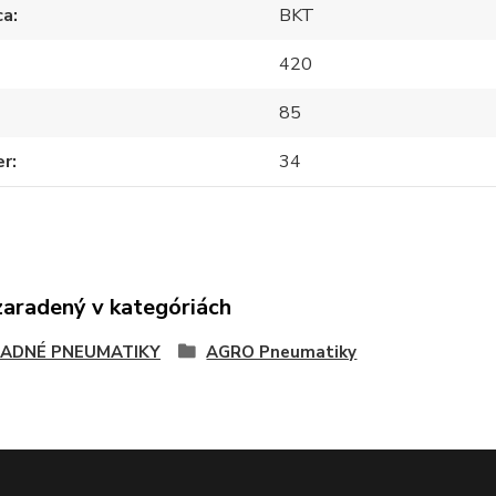
ca
BKT
420
85
er
34
zaradený v kategóriách
ADNÉ PNEUMATIKY
AGRO Pneumatiky