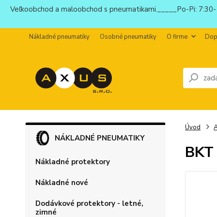
Veľkoobchod a maloobchod s pneumatikami._____Po-Pi: 7:30-1
Nákladné pneumatiky
Osobné pneumatiky
O firme
Dop
Úvod
NÁKLADNÉ PNEUMATIKY
BKT 
Nákladné protektory
Nákladné nové
Dodávkové protektory - letné,
zimné