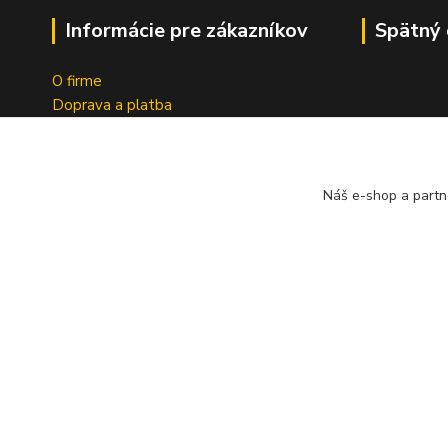
Informácie pre zákazníkov
Spätný 
O firme
Doprava a platba
Tabuľky indexov
Obchodné podmienky
Ochrana osobných údajov
Náš e-shop a partn
Formulár na odstúpenie od zmluvy
Spoločnosť A
Reklamačný dotazník
bezplatný s
pneumatík v 
Geromettova