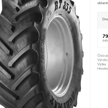
oblasti
Dos
79
649
Číslo p
Výrobc
Výška:
Hmotno