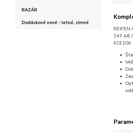
BAZÁR
Komple
Dodávkové nové - letné, zimné
REIFEN 4
147 A8 
ECE106
Šta
Veľ
Dob
Zao
Opt
odd
Param