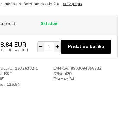
 ramena pre šetrenie rastlín Op...
celý popis
tupnosť
Skladom
8,84 EUR
Pridať do košíka
,46 EUR
bez DPH
roduktu:
15726302-1
EAN kód:
8903094058532
a:
BKT
Šířka:
420
85
Priemer:
34
st:
116,84