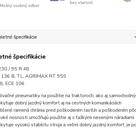
bez starostí
Možný osobný odber
etné špecifikácie
tné špecifikácie
30 / 95 R 48
/ 136 B, TL, AGRIMAX RT 955
48), ECE 106
tivačné pneumatiky na použitie na traktoroch, ako aj samochodn
kytuje dobrý jazdný komfort aj na cestných komunikáciách
blené ramená chránia pred poškodením rastlín a poškodením pô
oké nosnosti umožňujú použitie aj s ťažkými nesenými náradiami
kytuje vysokú stabilitu stroja a veľmi dobrý jazdný komfort, je 