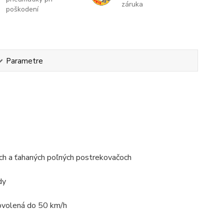
záruka
poškodení
Parametre
ých a ťahaných poľných postrekovačoch
dy
povolená do 50 km/h