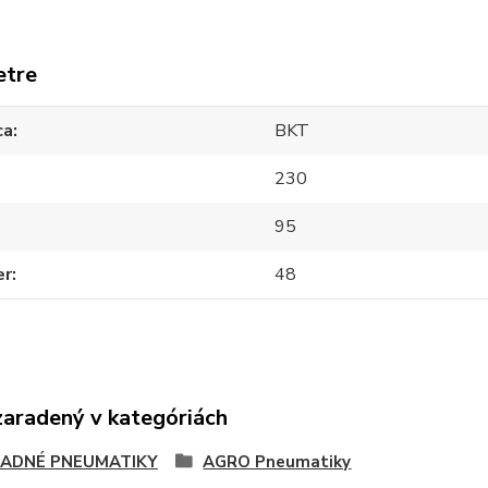
etre
ca
BKT
230
95
er
48
zaradený v kategóriách
ADNÉ PNEUMATIKY
AGRO Pneumatiky