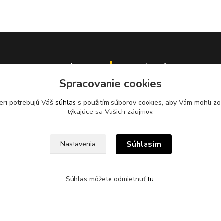
odber pneumatík
Kde nás nájdete?
Spracovanie cookies
Ladomerská Vieska 278
eri potrebujú Váš
súhlas
s použitím súborov cookies, aby Vám mohli zo
96501 Žiar nad Hronom
týkajúce sa Vašich záujmov.
Sklad 500m od odbočky z hlavne
cesty
pri motoreste Ladomer m
Súhlasím
Nastavenia
stavebninami Garaj a COOP Jed
XUS, s.r.o. zabezpečuje
pätný zber odpadových
sídle spoločnosti na ul.
Súhlas môžete odmietnuť
tu
.
 78, 96621 Lovča.