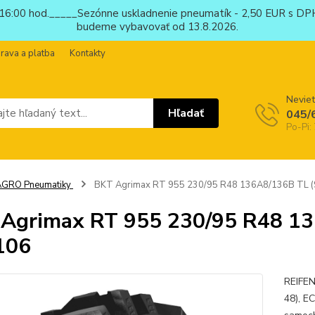
6:00 hod._____Sezónne uskladnenie pneumatík - 2,50 EUR s DPH
budeme vybavovať od 13.8.2026.
rava a platba
Kontakty
Neviet
Hľadať
045/
Po-Pi:
AGRO Pneumatiky
BKT Agrimax RT 955 230/95 R48 136A8/136B TL (
Agrimax RT 955 230/95 R48 13
106
REIFEN
48), E