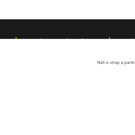
Informácie pre zákazníkov
Spätný 
O firme
Náš e-shop a partn
Doprava a platba
Tabuľky indexov
Obchodné podmienky
Ochrana osobných údajov
Formulár na odstúpenie od zmluvy
Spoločnosť A
Reklamačný dotazník
bezplatný s
pneumatík v 
Geromettova