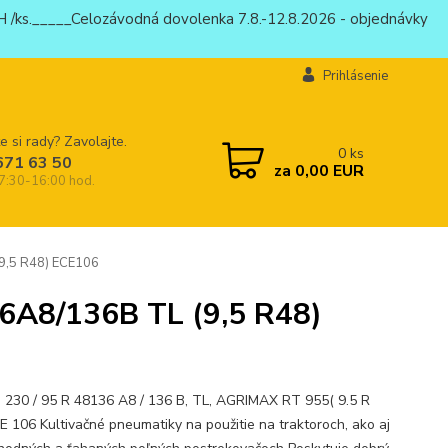
 /ks._____Celozávodná dovolenka 7.8.-12.8.2026 - objednávky
Prihlásenie
e si rady? Zavolajte.
0
ks
671 63 50
za
0,00 EUR
 7:30-16:00 hod.
9,5 R48) ECE106
6A8/136B TL (9,5 R48)
 230 / 95 R 48136 A8 / 136 B, TL, AGRIMAX RT 955( 9.5 R
CE 106 Kultivačné pneumatiky na použitie na traktoroch, ako aj