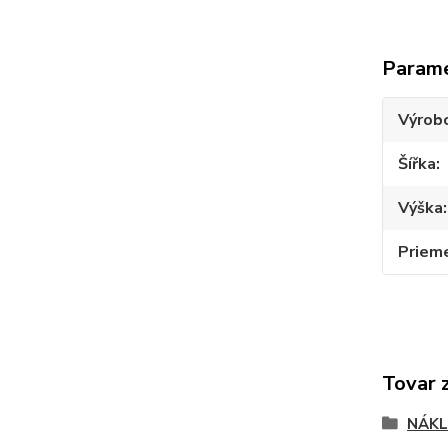
Param
Výrob
Šířka
Výška
Priem
Tovar 
NÁKL