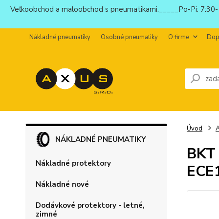
Veľkoobchod a maloobchod s pneumatikami._____Po-Pi: 7:30-1
Nákladné pneumatiky
Osobné pneumatiky
O firme
Dop
Úvod
NÁKLADNÉ PNEUMATIKY
BKT 
Nákladné protektory
ECE
Nákladné nové
Dodávkové protektory - letné,
zimné