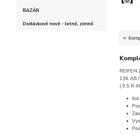
BAZÁR
Dodávkové nové - letné, zimné
Kompl
Komple
REIFEN 2
136 A8 
( 9.5 R 
Kul
Pos
Zao
Vys
Pos