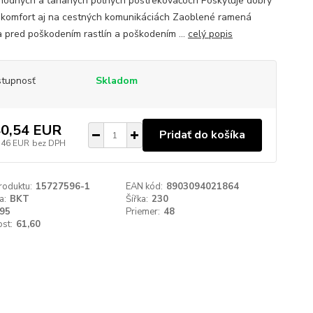
odných a ťahaných poľných postrekovačoch Poskytuje dobrý
 komfort aj na cestných komunikáciách Zaoblené ramená
a pred poškodením rastlín a poškodením ...
celý popis
tupnosť
Skladom
0,54 EUR
Pridať do košíka
,46 EUR
bez DPH
roduktu:
15727596-1
EAN kód:
8903094021864
a:
BKT
Šířka:
230
95
Priemer:
48
st:
61,60