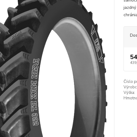
samoch
jazdný
chráni
Dos
54
439
Číslo p
Výrobc
Výška:
Hmotno