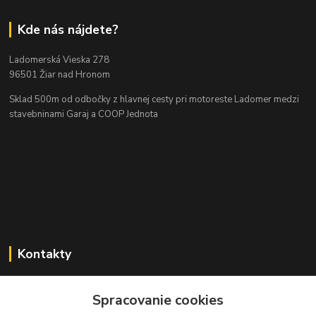
Kde nás nájdete?
Ladomerská Vieska 278
96501 Žiar nad Hronom
Sklad 500m od odbočky z hlavnej cesty
pri motoreste Ladomer medzi
stavebninami Garaj a COOP Jednota
Kontakty
Spracovanie cookies
045/671 63 50