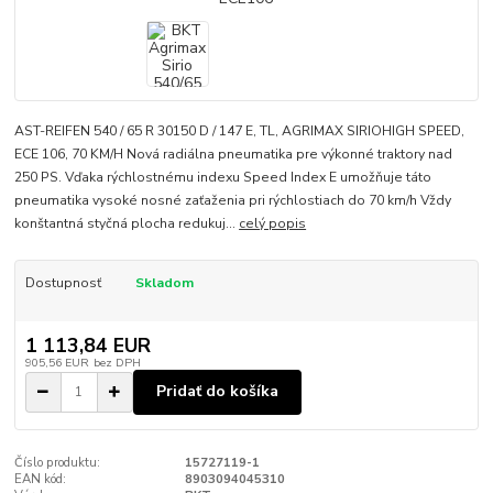
AST-REIFEN 540 / 65 R 30150 D / 147 E, TL, AGRIMAX SIRIOHIGH SPEED,
ECE 106, 70 KM/H Nová radiálna pneumatika pre výkonné traktory nad
250 PS. Vďaka rýchlostnému indexu Speed Index E umožňuje táto
pneumatika vysoké nosné zaťaženia pri rýchlostiach do 70 km/h Vždy
konštantná styčná plocha redukuj...
celý popis
Dostupnosť
Skladom
1 113,84 EUR
905,56 EUR
bez DPH
Pridať do košíka
Číslo produktu:
15727119-1
EAN kód:
8903094045310