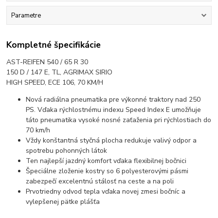
Parametre
Kompletné špecifikácie
AST-REIFEN 540 / 65 R 30
150 D / 147 E, TL, AGRIMAX SIRIO
HIGH SPEED, ECE 106, 70 KM/H
Nová radiálna pneumatika pre výkonné traktory nad 250
PS. Vďaka rýchlostnému indexu Speed Index E umožňuje
táto pneumatika vysoké nosné zaťaženia pri rýchlostiach do
70 km/h
Vždy konštantná styčná plocha redukuje valivý odpor a
spotrebu pohonných látok
Ten najlepší jazdný komfort vďaka flexibilnej bočnici
Špeciálne zloženie kostry so 6 polyesterovými pásmi
zabezpečí excelentnú stálosť na ceste a na poli
Prvotriedny odvod tepla vďaka novej zmesi bočníc a
vylepšenej pätke plášťa