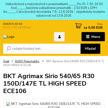
Veľkoobchod a maloobchod s pneumatikami._____Po-Pi: 7:30-16:00
hod._____Sezónne uskladnenie pneumatík - 2,50 EUR s DPH
/ks._____Celozávodná dovolenka 7.8.-12.8.2026 - objednávky budeme
vybavovať od 13.8.2026.
0
ks
045/671 63 50
za
0,00 EUR
Po-Pi: 7:30-16:00 hod.
Menu
Hľadať
Úvod
AGRO Pneumatiky
BKT Agrimax Sirio 540/65 R30 150D/147E TL
HIGH SPEED ECE106
BKT Agrimax Sirio 540/65 R30
150D/147E TL HIGH SPEED
ECE106