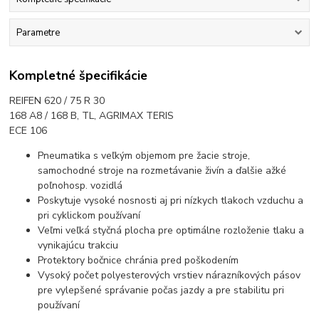
Parametre
Kompletné špecifikácie
REIFEN 620 / 75 R 30
168 A8 / 168 B, TL, AGRIMAX TERIS
ECE 106
Pneumatika s veľkým objemom pre žacie stroje,
samochodné stroje na rozmetávanie živín a ďalšie ažké
poľnohosp. vozidlá
Poskytuje vysoké nosnosti aj pri nízkych tlakoch vzduchu a
pri cyklickom používaní
Veľmi veľká styčná plocha pre optimálne rozloženie tlaku a
vynikajúcu trakciu
Protektory bočnice chránia pred poškodením
Vysoký počet polyesterových vrstiev nárazníkových pásov
pre vylepšené správanie počas jazdy a pre stabilitu pri
používaní