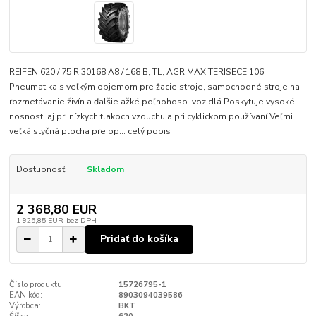
REIFEN 620 / 75 R 30168 A8 / 168 B, TL, AGRIMAX TERISECE 106
Pneumatika s veľkým objemom pre žacie stroje, samochodné stroje na
rozmetávanie živín a ďalšie ažké poľnohosp. vozidlá Poskytuje vysoké
nosnosti aj pri nízkych tlakoch vzduchu a pri cyklickom používaní Veľmi
veľká styčná plocha pre op...
celý popis
Dostupnosť
Skladom
2 368,80 EUR
1 925,85 EUR
bez DPH
Pridať do košíka
Číslo produktu:
15726795-1
EAN kód:
8903094039586
Výrobca:
BKT