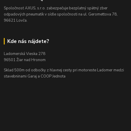
Spoločnosť AXUS, s.r.o. zabezpečuje bezplatný spätný zber
odpadových pneumatík v sídle spoločnosti na ul. Geromettova 78,
96621 Lovča.
Kde nás nájdete?
Ladomerská Vieska 278
96501 Žiar nad Hronom
Sklad 500m od odbočky z hlavnej cesty
pri motoreste Ladomer medzi
stavebninami Garaj a COOP Jednota