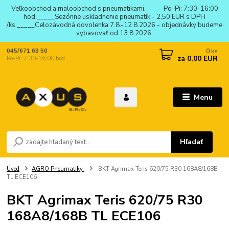
Veľkoobchod a maloobchod s pneumatikami._____Po-Pi: 7:30-16:00
hod._____Sezónne uskladnenie pneumatík - 2,50 EUR s DPH
/ks._____Celozávodná dovolenka 7.8.-12.8.2026 - objednávky budeme
vybavovať od 13.8.2026.
0
ks
045/671 63 50
za
0,00 EUR
Po-Pi: 7:30-16:00 hod.
Menu
Hľadať
Úvod
AGRO Pneumatiky
BKT Agrimax Teris 620/75 R30 168A8/168B
TL ECE106
BKT Agrimax Teris 620/75 R30
168A8/168B TL ECE106