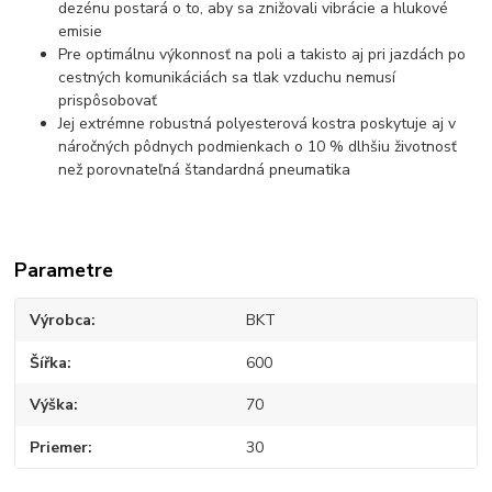
dezénu postará o to, aby sa znižovali vibrácie a hlukové
emisie
Pre optimálnu výkonnosť na poli a takisto aj pri jazdách po
cestných komunikáciách sa tlak vzduchu nemusí
prispôsobovať
Jej extrémne robustná polyesterová kostra poskytuje aj v
náročných pôdnych podmienkach o 10 % dlhšiu životnosť
než porovnateľná štandardná pneumatika
Parametre
Výrobca
BKT
Šířka
600
Výška
70
Priemer
30