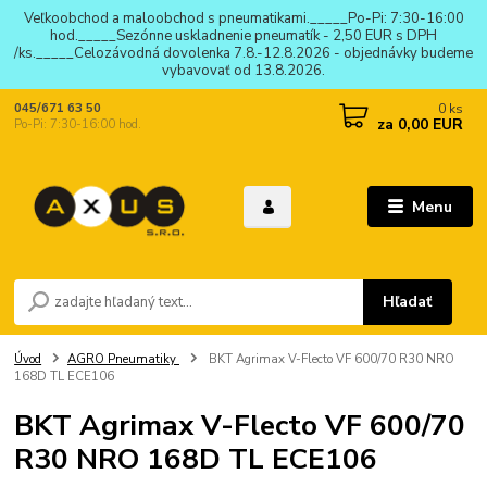
Veľkoobchod a maloobchod s pneumatikami._____Po-Pi: 7:30-16:00
hod._____Sezónne uskladnenie pneumatík - 2,50 EUR s DPH
/ks._____Celozávodná dovolenka 7.8.-12.8.2026 - objednávky budeme
vybavovať od 13.8.2026.
0
ks
045/671 63 50
za
0,00 EUR
Po-Pi: 7:30-16:00 hod.
Menu
Hľadať
Úvod
AGRO Pneumatiky
BKT Agrimax V-Flecto VF 600/70 R30 NRO
168D TL ECE106
BKT Agrimax V-Flecto VF 600/70
R30 NRO 168D TL ECE106