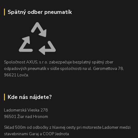
Spätný odber pneumatík
Spoločnosť AXUS, s.r.o. zabezpečuje bezplatný spätný zber
odpadových pneumatík v sídle spoločnosti na ul. Geromettova 78,
96621 Lovča.
Kde nás nájdete?
Ladomerská Vieska 278
96501 Žiar nad Hronom
Sklad 500m od odbočky z hlavnej cesty
pri motoreste Ladomer medzi
stavebninami Garaj a COOP Jednota