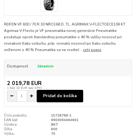
REIFEN VF 600 / 70 R 30 NRO168 D, TL, AGRIMAX V-FLECTOECE106 KT
Agrimax V-Flecto je VF pneumatika novej generácie Pneumatike
poskytuje oproti štandardnej pneumatike o 40 % vyššiu nosnosť pri
rovnakom tlaku vzduchu, príp. rovnakú nosnosť pri tlaku vzduchu
zníženom o 40 % Pneumatika sa na rozdiel...
celý popis
Dostupnosť
Skladom
2 019,78 EUR
1 642,10 EUR
bez DPH
Pridať do košíka
Číslo produktu:
15726788-1
EAN kód:
8903094064601
Výrobca:
BKT
Šířka:
600
Výška:
70