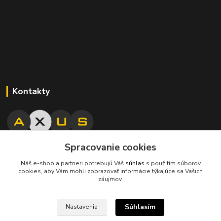
Kontakty
Spracovanie cookies
045/671 63 50
Náš e-shop a partneri potrebujú Váš
súhlas
s použitím súborov
cookies, aby Vám mohli zobrazovať informácie týkajúce sa Vašich
axuspneu@gmail.com
záujmov.
Súhlasím
Nastavenia