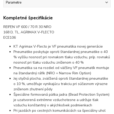
Parametre
Kompletné špecifikácie
REIFEN VF 600 / 70 R 30 NRO
168 D, TL, AGRIMAX V-FLECTO
ECE106
KT Agrimax V-Flecto je VF pneumatika novej generácie
Pneumatike poskytuje oproti štandardnej pneumatike o 40
% vyššiu nosnosť pri rovnakom tlaku vzduchu, príp. rovnakú
nosnosť pri tlaku vzduchu zníženom o 40 %
Pneumatika sa na rozdiel od väčšiny VF pneumatík montuje
na štandardný ráfik (NRO = Narrow Rim Option)
Jej styčná plocha, zväčšená oproti štandardnej pneumatike
o 10 %, umožňuje vynikajúcu trakciu pri súčasnom výrazne
zníženom zhutnení pôdy
Špeciálne formovaná pätka jadra (Bead Protection System)
je uzatvorená extrémne vzduchotesne a udržuje tlak
vzduchu konštantný v akýchkoľvek podmienkach
Pri jazdách po cestných komunikáciách sa špeciálny uhol