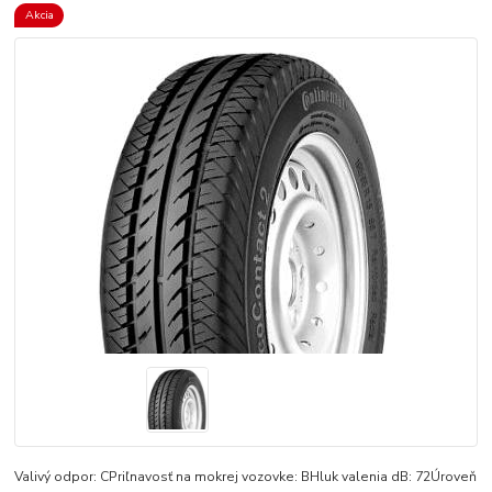
Akcia
Valivý odpor: CPriľnavosť na mokrej vozovke: BHluk valenia dB: 72Úroveň