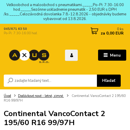
Veľkoobchod a maloobchod s pneumatikami._____Po-Pi: 7:30-16:00
hod._____Sezónne uskladnenie pneumatík - 2,50 EUR s DPH
/ks._____Celozávodná dovolenka 7.8.-12.8.2026 - objednávky budeme
vybavovať od 13.8.2026.
0
ks
045/671 63 50
za
0,00 EUR
Po-Pi: 7:30-16:00 hod.
Menu
Hľadať
Úvod
Dodávkové nové - letné, zimné
Continental VancoContact 2 195/60
R16 99/97H
Continental VancoContact 2
195/60 R16 99/97H