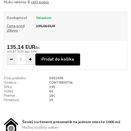
hluku valenia: B
celý popis
Dostupnosť
Skladom
Cena pred
195,00 EUR
zľavou
135,14 EUR
/
ks
109,87 EUR
bez DPH
Pridať do košíka
Číslo produktu:
0451006
Výrobca:
CONTINENTAL
Šířka:
195
Výška:
60
Priemer:
16C
Hmotnost:
10
Široký sortiment pneumatík na jednom mieste 1000 m2
Možný osobný odber