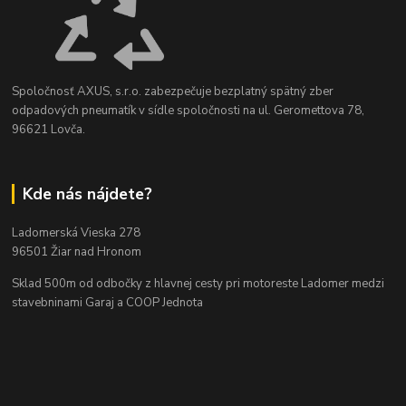
Spoločnosť AXUS, s.r.o. zabezpečuje bezplatný spätný zber
odpadových pneumatík v sídle spoločnosti na ul. Geromettova 78,
96621 Lovča.
Kde nás nájdete?
Ladomerská Vieska 278
96501 Žiar nad Hronom
Sklad 500m od odbočky z hlavnej cesty
pri motoreste Ladomer medzi
stavebninami Garaj a COOP Jednota