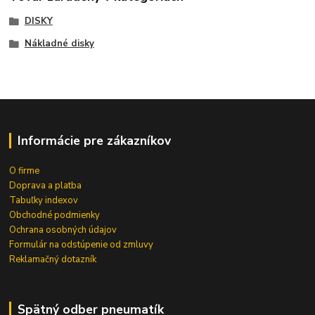
DISKY
Nákladné disky
Informácie pre zákazníkov
O firme
Doprava a platba
Tabuľky indexov
Obchodné podmienky
Ochrana osobných údajov
Formulár na odstúpenie od zmluvy
Reklamačný dotazník
Spätný odber pneumatík