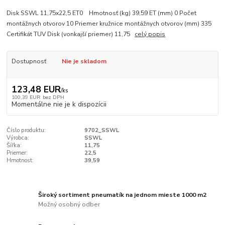
Disk SSWL 11,75x22,5 ET0 Hmotnosť (kg) 39,59 ET (mm) 0 Počet
montážnych otvorov 10 Priemer kružnice montážnych otvorov (mm) 335
Certifikát TUV Disk (vonkajší priemer) 11,75
celý popis
Dostupnosť
Nie je skladom
123,48 EUR
/
ks
100,39 EUR
bez DPH
Momentálne nie je k dispozícii
Číslo produktu:
9702_SSWL
Výrobca:
SSWL
Šířka:
11,75
Priemer:
22,5
Hmotnost:
39,59
Široký sortiment pneumatík na jednom mieste 1000 m2
Možný osobný odber