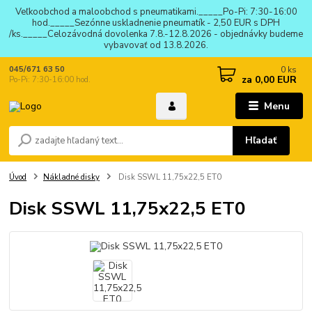
Veľkoobchod a maloobchod s pneumatikami._____Po-Pi: 7:30-16:00
hod._____Sezónne uskladnenie pneumatík - 2,50 EUR s DPH
/ks._____Celozávodná dovolenka 7.8.-12.8.2026 - objednávky budeme
vybavovať od 13.8.2026.
0
ks
045/671 63 50
za
0,00 EUR
Po-Pi: 7:30-16:00 hod.
Menu
Hľadať
Úvod
Nákladné disky
Disk SSWL 11,75x22,5 ET0
Disk SSWL 11,75x22,5 ET0