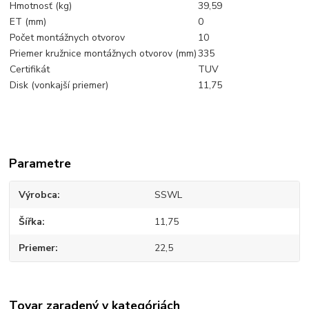
Hmotnosť (kg)
39,59
ET (mm)
0
Počet montážnych otvorov
10
Priemer kružnice montážnych otvorov (mm)
335
Certifikát
TUV
Disk (vonkajší priemer)
11,75
Parametre
Výrobca
SSWL
Šířka
11,75
Priemer
22,5
Tovar zaradený v kategóriách