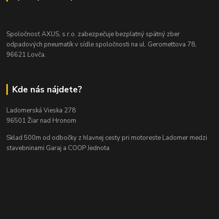
Spoločnosť AXUS, s.r.o. zabezpečuje bezplatný spätný zber
odpadových pneumatík v sídle spoločnosti na ul. Geromettova 78,
96621 Lovča.
Kde nás nájdete?
Ladomerská Vieska 278
96501 Žiar nad Hronom
Sklad 500m od odbočky z hlavnej cesty
pri motoreste Ladomer medzi
stavebninami Garaj a COOP Jednota