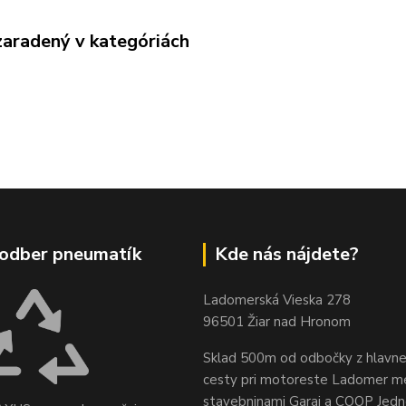
zaradený v kategóriách
odber pneumatík
Kde nás nájdete?
Ladomerská Vieska 278
96501 Žiar nad Hronom
Sklad 500m od odbočky z hlavne
cesty
pri motoreste Ladomer m
stavebninami Garaj a COOP Jed