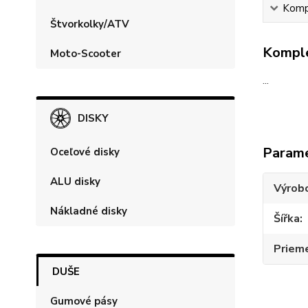
Kompl
Štvorkolky/ATV
Komple
Moto-Scooter
...
DISKY
Param
Oceľové disky
ALU disky
Výrob
Nákladné disky
Šířka
Priem
DUŠE
Gumové pásy