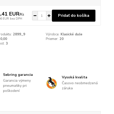
,41 EUR
/
Ks
Pridať do košíka
66 EUR
bez DPH
roduktu:
2899_9
Výrobca:
Klasické duše
0,00
Priemer:
20
st:
3
Sebring garancia
Vysoká kvalita
Garancia výmeny
Časovo neobmedzená
pneumatiky pri
záruka
poškodení