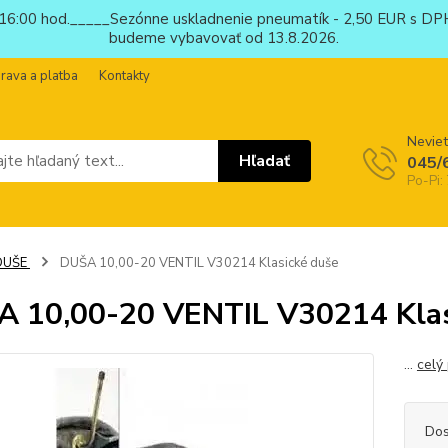
6:00 hod._____Sezónne uskladnenie pneumatík - 2,50 EUR s DPH
budeme vybavovať od 13.8.2026.
rava a platba
Kontakty
Neviet
Hľadať
045/
Po-Pi:
DUŠE
DUŠA 10,00-20 VENTIL V30214 Klasické duše
 10,00-20 VENTIL V30214 Klas
...
celý
Dos