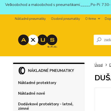
Veľkoobchod a maloobchod s pneumatikami._____Po-Pi: 7:30-1
Nákladné pneumatiky
Osobné pneumatiky
O firme
Dop
Úvod
NÁKLADNÉ PNEUMATIKY
DUŠA
Nákladné protektory
Nákladné nové
Dodávkové protektory - letné,
zimné