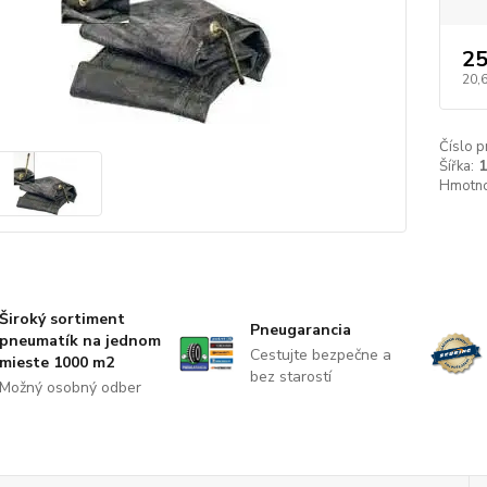
25
20,
Číslo p
Šířka:
1
Hmotno
Široký sortiment
Pneugarancia
pneumatík na jednom
Cestujte bezpečne a
mieste 1000 m2
bez starostí
Možný osobný odber