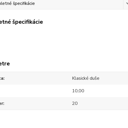
etné špecifikácie
tné špecifikácie
etre
ca
Klasické duše
10,00
er
20