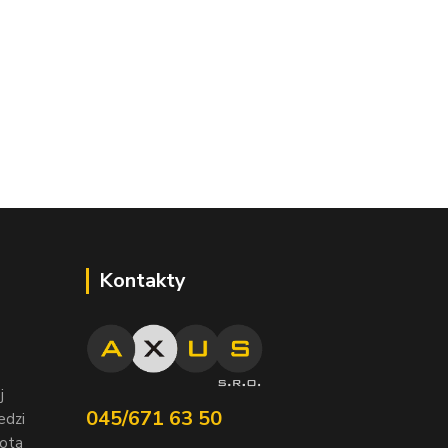
Kontakty
j
045/671 63 50
edzi
nota