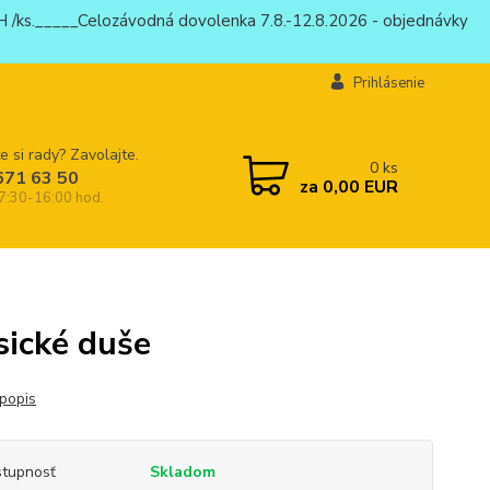
 /ks._____Celozávodná dovolenka 7.8.-12.8.2026 - objednávky
Prihlásenie
e si rady? Zavolajte.
0
ks
671 63 50
za
0,00 EUR
 7:30-16:00 hod.
ické duše
 popis
tupnosť
Skladom