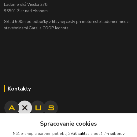
Ladomerská Vieska 278
96501 Žiar nad Hronom
Sklad 500m od odbočky z hlavnej cesty
pri motoreste Ladomer medzi
stavebninami Garaj a COOP Jednota
Kontakty
Spracovanie cookies
045/671 63 50
Náš e-shop a partneri potrebujú Váš
súhlas
s použitím súborov