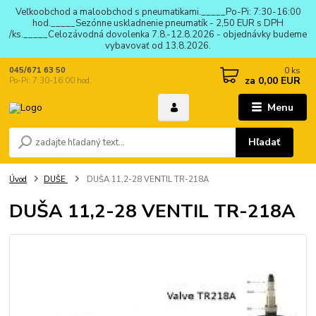
Veľkoobchod a maloobchod s pneumatikami._____Po-Pi: 7:30-16:00
hod._____Sezónne uskladnenie pneumatík - 2,50 EUR s DPH
/ks._____Celozávodná dovolenka 7.8.-12.8.2026 - objednávky budeme
vybavovať od 13.8.2026.
0
ks
045/671 63 50
za
0,00 EUR
Po-Pi: 7:30-16:00 hod.
Menu
Hľadať
Úvod
DUŠE
DUŠA 11,2-28 VENTIL TR-218A
DUŠA 11,2-28 VENTIL TR-218A