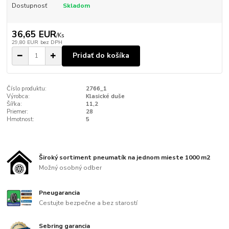
Dostupnosť
Skladom
36,65 EUR
/
Ks
29,80 EUR
bez DPH
Pridať do košíka
Číslo produktu:
2766_1
Výrobca:
Klasické duše
Šířka:
11,2
Priemer:
28
Hmotnost:
5
Široký sortiment pneumatík na jednom mieste 1000 m2
Možný osobný odber
Pneugarancia
Cestujte bezpečne a bez starostí
Sebring garancia