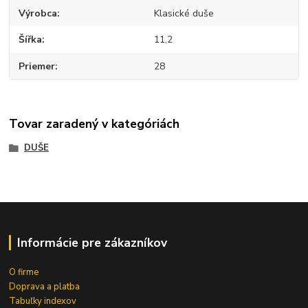
Výrobca
Klasické duše
Šířka
11,2
Priemer
28
Tovar zaradený v kategóriách
DUŠE
Informácie pre zákazníkov
O firme
Doprava a platba
Tabuľky indexov