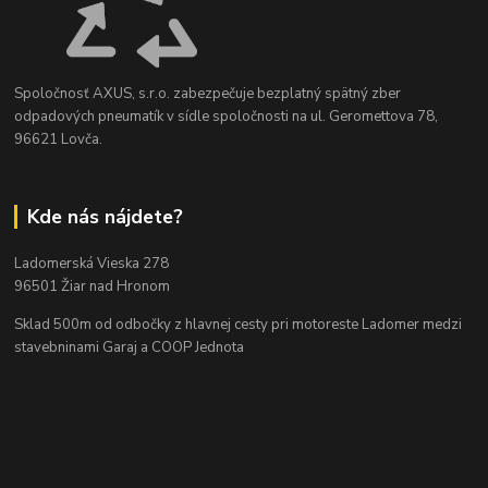
Spoločnosť AXUS, s.r.o. zabezpečuje bezplatný spätný zber
odpadových pneumatík v sídle spoločnosti na ul. Geromettova 78,
96621 Lovča.
Kde nás nájdete?
Ladomerská Vieska 278
96501 Žiar nad Hronom
Sklad 500m od odbočky z hlavnej cesty
pri motoreste Ladomer medzi
stavebninami Garaj a COOP Jednota