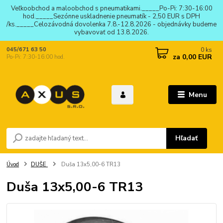
Veľkoobchod a maloobchod s pneumatikami._____Po-Pi: 7:30-16:00
hod._____Sezónne uskladnenie pneumatík - 2,50 EUR s DPH
/ks._____Celozávodná dovolenka 7.8.-12.8.2026 - objednávky budeme
vybavovať od 13.8.2026.
0
ks
045/671 63 50
za
0,00 EUR
Po-Pi: 7:30-16:00 hod.
Menu
Hľadať
Úvod
DUŠE
Duša 13x5,00-6 TR13
Duša 13x5,00-6 TR13