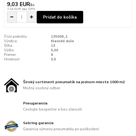
9,03 EUR
/
ks
7,34 EUR
bez DPH
Pridať do košíka
Číslo produktu:
135006_1
Výrobca:
Klasické duše
Šířka:
13
Výška:
5,00
Priemer:
6
Hmotnost:
0,5
Široký sortiment pneumatík na jednom mieste 1000 m2
Možný osobný odber
Pneugarancia
Cestujte bezpečne a bez starostí
Sebring garancia
Garancia výmeny pneumatiky pri poškodení