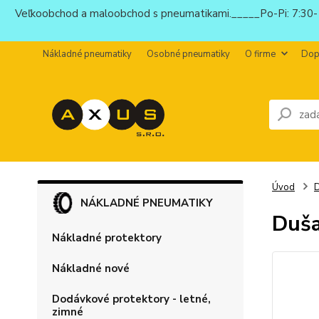
Veľkoobchod a maloobchod s pneumatikami._____Po-Pi: 7:30-1
Nákladné pneumatiky
Osobné pneumatiky
O firme
Dop
Úvod
NÁKLADNÉ PNEUMATIKY
Duša
Nákladné protektory
Nákladné nové
Dodávkové protektory - letné,
zimné