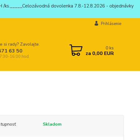
 /ks._____Celozávodná dovolenka 7.8.-12.8.2026 - objednávky
Prihlásenie
e si rady? Zavolajte.
0
ks
671 63 50
za
0,00 EUR
 7:30-16:00 hod.
tupnosť
Skladom