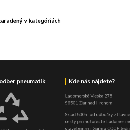
zaradený v kategóriách
odber pneumatík
Kde nás nájdete?
Ladomerská Vieska 278
96501 Žiar nad Hronom
Sklad 500m od odbočky z hlavne
cesty
pri motoreste Ladomer m
stavebninami Garaj a COOP Jed