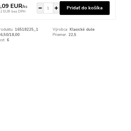
,09 EUR
/
ks
Pridať do košíka
72 EUR
bez DPH
roduktu:
16518225_1
Výrobca:
Klasické duše
6,50/18,00
Priemer:
22,5
st:
6