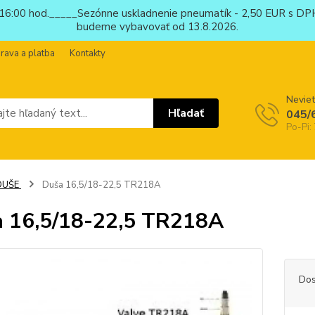
6:00 hod._____Sezónne uskladnenie pneumatík - 2,50 EUR s DPH
budeme vybavovať od 13.8.2026.
rava a platba
Kontakty
Neviet
Hľadať
045/
Po-Pi:
DUŠE
Duša 16,5/18-22,5 TR218A
 16,5/18-22,5 TR218A
Dos