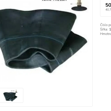
50
40,
Číslo p
Šířka:
1
Hmotno