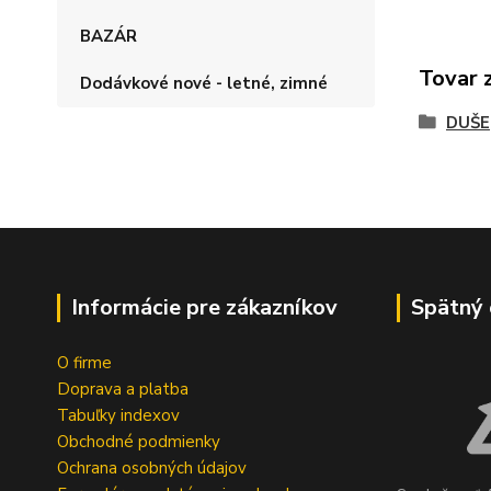
BAZÁR
Tovar 
Dodávkové nové - letné, zimné
DUŠE
Informácie pre zákazníkov
Spätný 
O firme
Doprava a platba
Tabuľky indexov
Obchodné podmienky
Ochrana osobných údajov