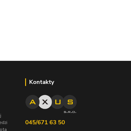
Kontakty
j
045/671 63 50
edzi
nota