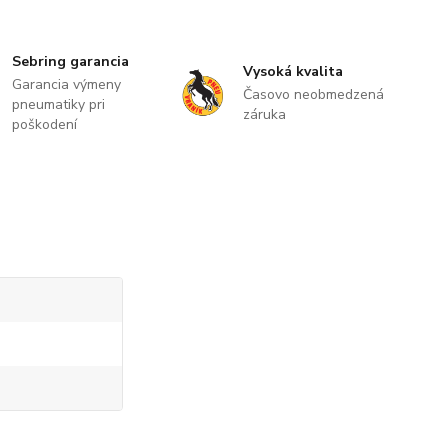
Sebring garancia
Vysoká kvalita
Garancia výmeny
Časovo neobmedzená
pneumatiky pri
záruka
poškodení