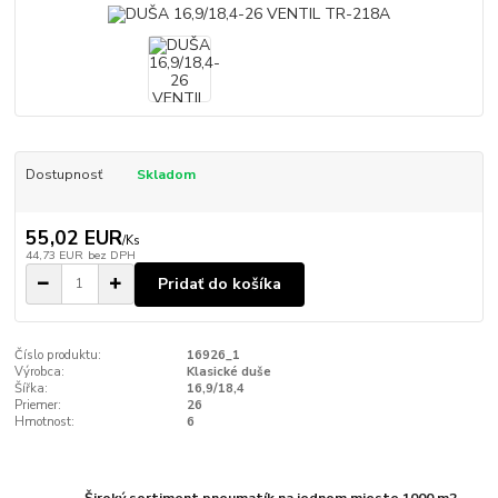
Dostupnosť
Skladom
55,02 EUR
/
Ks
44,73 EUR
bez DPH
Pridať do košíka
Číslo produktu:
16926_1
Výrobca:
Klasické duše
Šířka:
16,9/18,4
Priemer:
26
Hmotnost:
6
Široký sortiment pneumatík na jednom mieste 1000 m2