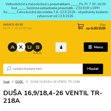
Veľkoobchod a maloobchod s pneumatikami._____Po-Pi: 7:30-16:00
hod._____Sezónne uskladnenie pneumatík - 2,50 EUR s DPH
/ks._____Celozávodná dovolenka 7.8.-12.8.2026 - objednávky budeme
vybavovať od 13.8.2026.
0
ks
045/671 63 50
za
0,00 EUR
Po-Pi: 7:30-16:00 hod.
Menu
Hľadať
Úvod
DUŠE
DUŠA 16,9/18,4-26 VENTIL TR-218A
DUŠA 16,9/18,4-26 VENTIL TR-
218A