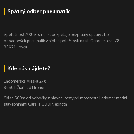
Spätný odber pneumatík
Spoločnosť AXUS, s.r.o. zabezpečuje bezplatný spätný zber
odpadových pneumatík v sídle spoločnosti na ul. Geromettova 78,
96621 Lovča.
Kde nás nájdete?
Ladomerská Vieska 278
96501 Žiar nad Hronom
Sklad 500m od odbočky z hlavnej cesty
pri motoreste Ladomer medzi
stavebninami Garaj a COOP Jednota