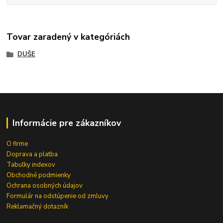
Tovar zaradený v kategóriách
DUŠE
Informácie pre zákazníkov
O firme
Doprava a platba
Tabuľky indexov
Obchodné podmienky
Ochrana osobných údajov
Formulár na odstúpenie od zmluvy
Reklamačný dotazník