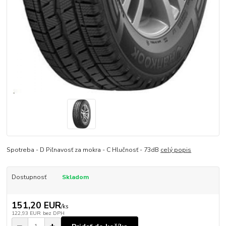
Spotreba - D Piľnavosť za mokra - C Hlučnosť - 73dB
celý popis
Dostupnosť
Skladom
151,20 EUR
/
ks
122,93 EUR
bez DPH