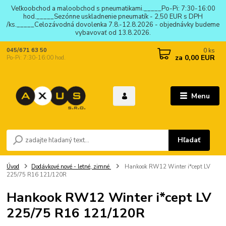
Veľkoobchod a maloobchod s pneumatikami._____Po-Pi: 7:30-16:00
hod._____Sezónne uskladnenie pneumatík - 2,50 EUR s DPH
/ks._____Celozávodná dovolenka 7.8.-12.8.2026 - objednávky budeme
vybavovať od 13.8.2026.
0
ks
045/671 63 50
za
0,00 EUR
Po-Pi: 7:30-16:00 hod.
Menu
Hľadať
Úvod
Dodávkové nové - letné, zimné
Hankook RW12 Winter i*cept LV
225/75 R16 121/120R
Hankook RW12 Winter i*cept LV
225/75 R16 121/120R