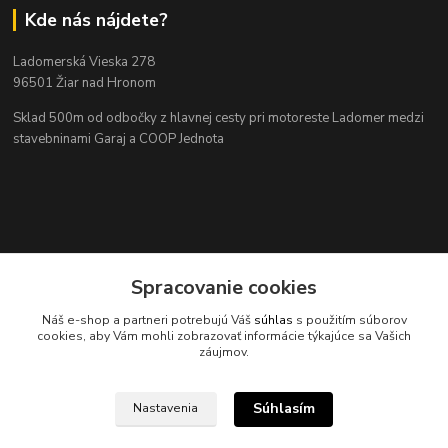
Kde nás nájdete?
Ladomerská Vieska 278
96501 Žiar nad Hronom
Sklad 500m od odbočky z hlavnej cesty
pri motoreste Ladomer medzi
stavebninami Garaj a COOP Jednota
Spracovanie cookies
Náš e-shop a partneri potrebujú Váš
súhlas
s použitím súborov
Kontakty
cookies, aby Vám mohli zobrazovať informácie týkajúce sa Vašich
záujmov.
Súhlasím
Nastavenia