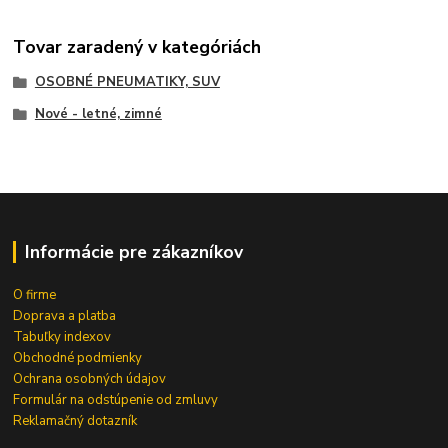
Tovar zaradený v kategóriách
OSOBNÉ PNEUMATIKY, SUV
Nové - letné, zimné
Informácie pre zákazníkov
O firme
Doprava a platba
Tabuľky indexov
Obchodné podmienky
Ochrana osobných údajov
Formulár na odstúpenie od zmluvy
Reklamačný dotazník