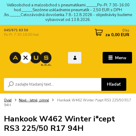
Veľkoobchod a maloobchod s pneumatikami._____Po-Pi: 7:30-16:00
hod._____Sezónne uskladnenie pneumatík - 2,50 EUR s DPH
/ks._____Celozávodná dovolenka 7.8.-12.8.2026 - objednávky budeme
vybavovať od 13.8.2026.
0
ks
045/671 63 50
za
0,00 EUR
Po-Pi: 7:30-16:00 hod.
Menu
Hľadať
Úvod
Nové - letné, zimné
Hankook W462 Winter i*cept RS3 225/50 R17
94H
Hankook W462 Winter i*cept
RS3 225/50 R17 94H