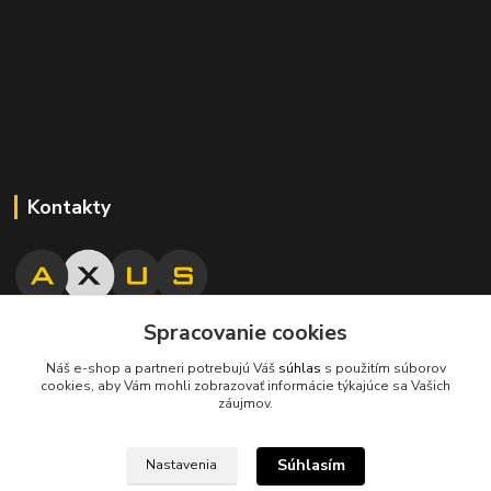
Kontakty
Spracovanie cookies
045/671 63 50
Náš e-shop a partneri potrebujú Váš
súhlas
s použitím súborov
cookies, aby Vám mohli zobrazovať informácie týkajúce sa Vašich
axuspneu@gmail.com
záujmov.
Súhlasím
Nastavenia