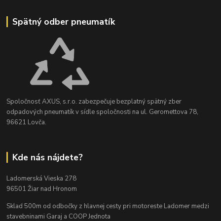
Spätný odber pneumatík
Spoločnosť AXUS, s.r.o. zabezpečuje bezplatný spätný zber
odpadových pneumatík v sídle spoločnosti na ul. Geromettova 78,
96621 Lovča.
Kde nás nájdete?
Ladomerská Vieska 278
96501 Žiar nad Hronom
Sklad 500m od odbočky z hlavnej cesty
pri motoreste Ladomer medzi
stavebninami Garaj a COOP Jednota