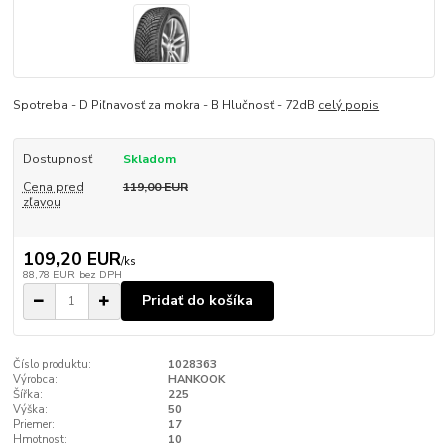
Spotreba - D Piľnavosť za mokra - B Hlučnosť - 72dB
celý popis
Dostupnosť
Skladom
Cena pred
119,00 EUR
zľavou
109,20 EUR
/
ks
88,78 EUR
bez DPH
Pridať do košíka
Číslo produktu:
1028363
Výrobca:
HANKOOK
Šířka:
225
Výška:
50
Priemer:
17
Hmotnost:
10