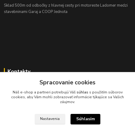
Sklad 500m od odbočky z hlavnej cesty
pri motoreste Ladomer medzi
stavebninami Garaj a COOP Jednota
Kontakty
Spracovanie cookies
Náš e-shop a partneri potrebujú Váš
súhlas
s použitím súborov
cookies, aby Vám mohli zobrazovať informácie týkajúce sa Vašich
záujmov.
045/671 63 50
Súhlasím
Nastavenia
axuspneu@gmail.com