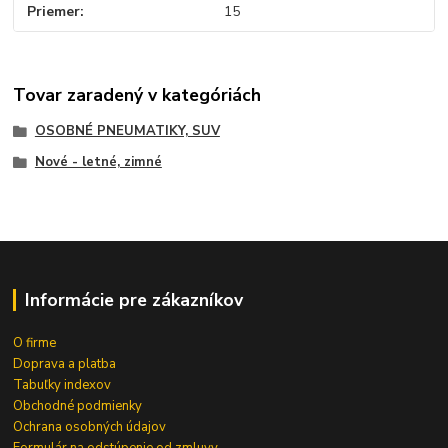
Priemer
15
Tovar zaradený v kategóriách
OSOBNÉ PNEUMATIKY, SUV
Nové - letné, zimné
Informácie pre zákazníkov
O firme
Doprava a platba
Tabuľky indexov
Obchodné podmienky
Ochrana osobných údajov
Formulár na odstúpenie od zmluvy