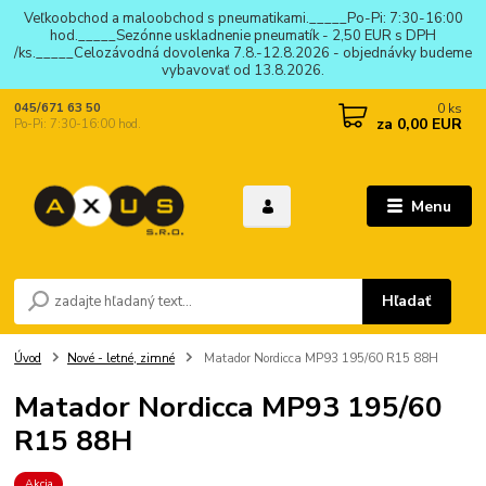
Veľkoobchod a maloobchod s pneumatikami._____Po-Pi: 7:30-16:00
hod._____Sezónne uskladnenie pneumatík - 2,50 EUR s DPH
/ks._____Celozávodná dovolenka 7.8.-12.8.2026 - objednávky budeme
vybavovať od 13.8.2026.
0
ks
045/671 63 50
za
0,00 EUR
Po-Pi: 7:30-16:00 hod.
Menu
Hľadať
Úvod
Nové - letné, zimné
Matador Nordicca MP93 195/60 R15 88H
Matador Nordicca MP93 195/60
R15 88H
Akcia