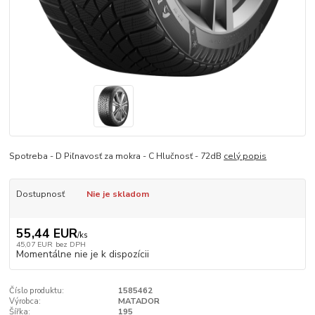
Spotreba - D Piľnavosť za mokra - C Hlučnosť - 72dB
celý popis
Dostupnosť
Nie je skladom
55,44 EUR
/
ks
45,07 EUR
bez DPH
Momentálne nie je k dispozícii
Číslo produktu:
1585462
Výrobca:
MATADOR
Šířka:
195