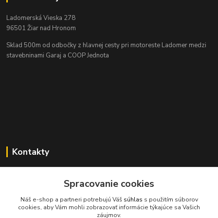
Ladomerská Vieska 278
96501 Žiar nad Hronom
Sklad 500m od odbočky z hlavnej cesty
pri motoreste Ladomer medzi
stavebninami Garaj a COOP Jednota
Kontakty
Spracovanie cookies
045/671 63 50
Náš e-shop a partneri potrebujú Váš
súhlas
s použitím súborov
cookies, aby Vám mohli zobrazovať informácie týkajúce sa Vašich
axuspneu@gmail.com
záujmov.