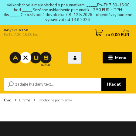
Veľkoobchod a maloobchod s pneumatikami._____Po-Pi: 7:30-16:00
hod._____Sezónne uskladnenie pneumatík - 2,50 EUR s DPH
/ks._____Celozávodná dovolenka 7.8.-12.8.2026 - objednávky budeme
vybavovať od 13.8.2026.
0
ks
045/671 63 50
za
0,00 EUR
Po-Pi: 7:30-16:00 hod.
Menu
Hľadať
Úvod
O firme
Obchodné podmienky