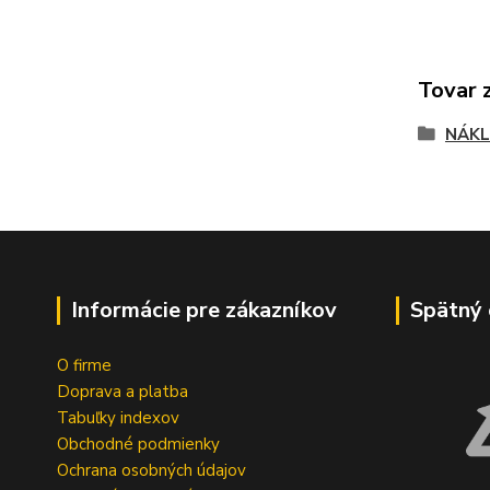
Tovar 
NÁKL
Informácie pre zákazníkov
Spätný 
O firme
Doprava a platba
Tabuľky indexov
Obchodné podmienky
Ochrana osobných údajov