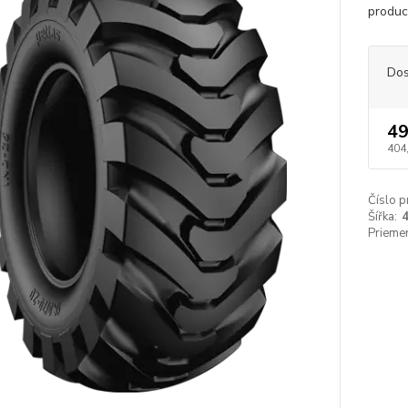
produc
Dos
49
404
Číslo p
Šířka:
Priemer