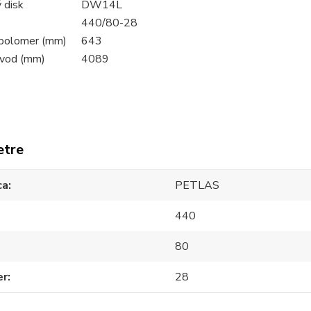
 disk
DW14L
440/80-28
 polomer (mm)
643
bvod (mm)
4089
etre
ca
PETLAS
440
80
er
28