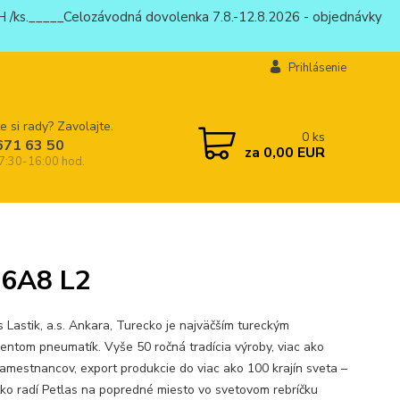
 /ks._____Celozávodná dovolenka 7.8.-12.8.2026 - objednávky
Prihlásenie
e si rady? Zavolajte.
0
ks
671 63 50
za
0,00 EUR
 7:30-16:00 hod.
56A8 L2
 Lastik, a.s. Ankara, Turecko je najväčším tureckým
entom pneumatík. Vyše 50 ročná tradícia výroby, viac ako
amestnancov, export produkcie do viac ako 100 krajín sveta –
tko radí Petlas na popredné miesto vo svetovom rebríčku