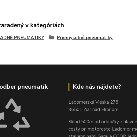
zaradený v kategóriách
ADNÉ PNEUMATIKY
Priemyselné pneumatiky
odber pneumatík
Kde nás nájdete?
Ladomerská Vieska 278
96501 Žiar nad Hronom
Sklad 500m od odbočky z hlavne
cesty
pri motoreste Ladomer m
stavebninami Garaj a COOP Jed