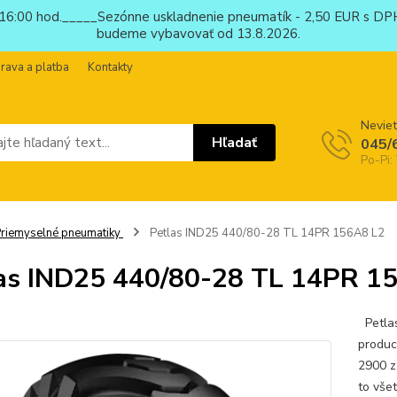
6:00 hod._____Sezónne uskladnenie pneumatík - 2,50 EUR s DPH
budeme vybavovať od 13.8.2026.
rava a platba
Kontakty
Neviet
Hľadať
045/
Po-Pi:
riemyselné pneumatiky
Petlas IND25 440/80-28 TL 14PR 156A8 L2
as IND25 440/80-28 TL 14PR 1
Petlas
produc
2900 z
to vše