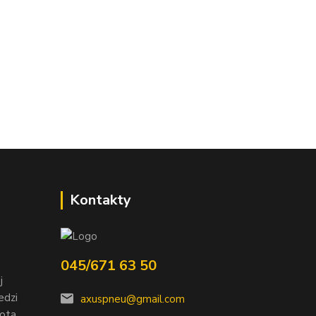
Kontakty
045/671 63 50
j
edzi
axuspneu@gmail.com
nota