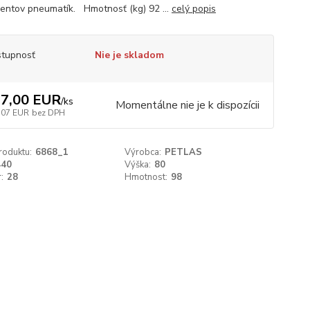
entov pneumatík. Hmotnosť (kg) 92 ...
celý popis
tupnosť
Nie je skladom
7,00 EUR
/
ks
Momentálne nie je k dispozícii
,07 EUR
bez DPH
roduktu:
6868_1
Výrobca:
PETLAS
440
Výška:
80
:
28
Hmotnost:
98