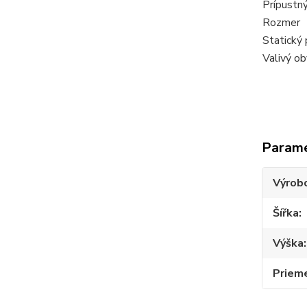
Prípustný
Rozmer
Statický
Valivý o
Param
Výrob
Šířka
Výška
Priem