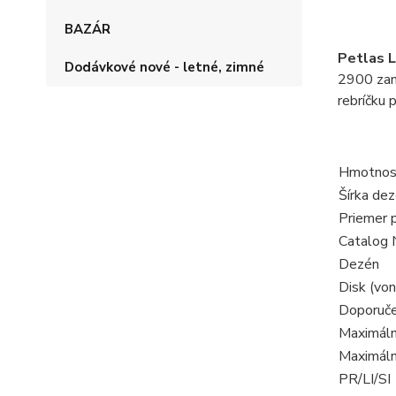
BAZÁR
Petlas
L
Dodávkové nové - letné, zimné
2900 zame
rebríčku 
Hmotnosť
Šírka de
Priemer 
Catalog 
Dezén
Disk (von
Doporuče
Maximáln
Maximáln
PR/LI/SI