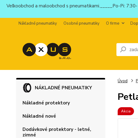
Veľkoobchod a maloobchod s pneumatikami._____Po-Pi: 7:30-1
Nákladné pneumatiky
Osobné pneumatiky
O firme
Dop
Úvod
P
NÁKLADNÉ PNEUMATIKY
Petl
Nákladné protektory
Akcia
Nákladné nové
Dodávkové protektory - letné,
zimné