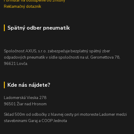
Formulár na odstúpenie od zmluvy
Reklamačný dotazník
Spätný odber pneumatík
Spoločnosť AXUS, s.r.o. zabezpečuje bezplatný spätný zber
odpadových pneumatík v sídle spoločnosti na ul. Geromettova 78,
96621 Lovča.
Kde nás nájdete?
Ladomerská Vieska 278
96501 Žiar nad Hronom
Sklad 500m od odbočky z hlavnej cesty
pri motoreste Ladomer medzi
stavebninami Garaj a COOP Jednota