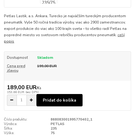
Petlas Lastik, a.s. Ankara, Turecko je najväčším tureckým producentom
pneumatík. Vyše 50 ročná tradícia výroby, viac ako 2900 zamestnancov,
export produkcie do viac ako 100 krajín sveta – to všetko radí Petlas na
popredné miesto vo svetovom rebríčku producentov pneumatík.
celý
popis
Dostupnosť
Skladom
Cena pred
199,00 EUR
zľavou
189,00 EUR
/
Ks
153,66 EUR
bez DPH
Pridať do košíka
Číslo produktu:
868083001995770402_1
Výrobca:
PETLAS
Šířka:
235
Výška:
75