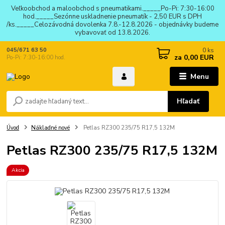
Veľkoobchod a maloobchod s pneumatikami._____Po-Pi: 7:30-16:00
hod._____Sezónne uskladnenie pneumatík - 2,50 EUR s DPH
/ks._____Celozávodná dovolenka 7.8.-12.8.2026 - objednávky budeme
vybavovať od 13.8.2026.
0
ks
045/671 63 50
za
0,00 EUR
Po-Pi: 7:30-16:00 hod.
Menu
Hľadať
Úvod
Nákladné nové
Petlas RZ300 235/75 R17,5 132M
Petlas RZ300 235/75 R17,5 132M
Akcia